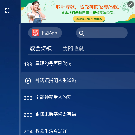
赴神爱筵多甜蜜
196
人子降临在地上
197
下载App
追求真理最有福
198
教会诗歌
我的收藏
真理的号声已吹响
199
神话语指明人生道路
全能神配受人的爱
202
跟随末后基督太有福
203
教会生活真是好
204