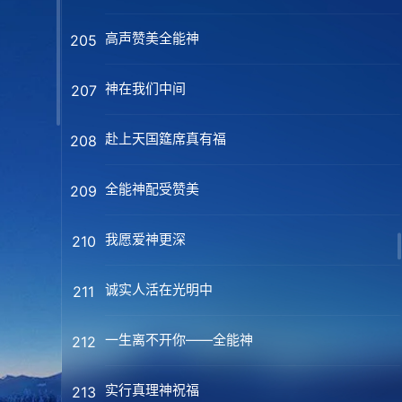
高声赞美全能神
205
神在我们中间
207
赴上天国筵席真有福
208
全能神配受赞美
209
我愿爱神更深
210
诚实人活在光明中
211
一生离不开你——全能神
212
实行真理神祝福
213