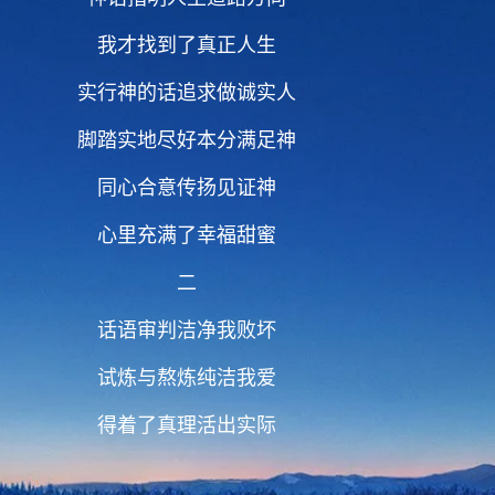
我才找到了真正人生
实行神的话追求做诚实人
脚踏实地尽好本分满足神
同心合意传扬见证神
心里充满了幸福甜蜜
二
话语审判洁净我败坏
试炼与熬炼纯洁我爱
得着了真理活出实际
得神称许是最大福气