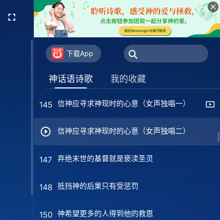
用圣经定罪神的都是法利赛人（女声独唱）
142
用圣经定罪神的都是法利赛人（男声独唱）
142
下载App
神末世在外邦作了更大更新的工作
144
神话语诗歌
我的收藏
信神应寻求神现时的心意（女声独唱一）
145
信神应寻求神现时的心意（女声独唱二）
弃绝末世的基督就是亵渎圣灵
147
抵挡神的后果只有受惩罚
148
神希望更多的人得到他的救恩
150