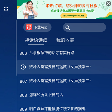
神是最大限度地拯救人
803
神对人的要求与警告（女声独唱一）
805
下载App
神对人的要求与警告（女声独唱二）
805
神话语诗歌
我的收藏
凡事根据神的话才有实行路
806
败坏人类需要神的拯救（女声独唱一）
败坏人类需要神的拯救（女声独唱二）
807
怎样经历认识神的话
808
明白真理才能摆脱传统文化的捆绑
809