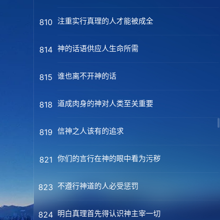
注重实行真理的人才能被成全
810
神的话语供应人生命所需
814
谁也离不开神的话
815
道成肉身的神对人类至关重要
818
信神之人该有的追求
819
你们的言行在神的眼中看为污秽
821
不遵行神道的人必受惩罚
823
明白真理首先得认识神主宰一切
824