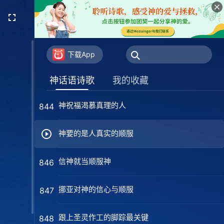
你当认识到刑罚审判就是爱
840
神是人类命运的主宰者
841
下载App
实行真理才是实际地见证神
842
神话语诗歌
我的收藏
神祝福渴慕真理的人
844
神要的是人真实的顺服
信神就当顺服神
846
挪亚对神的信心与顺服
847
跟上圣灵作工的脚踪最关键
848