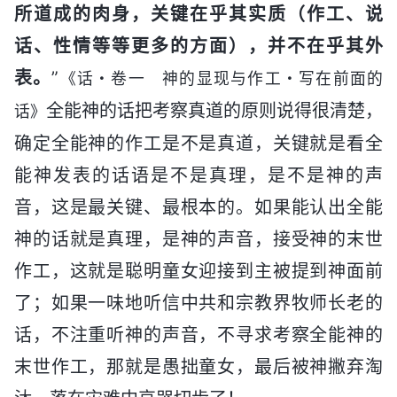
所道成的肉身，关键在乎其实质（作工、说
话、性情等等更多的方面），并不在乎其外
表。
”
《话・卷一 神的显现与作工・写在前面的
全能神的话把考察真道的原则说得很清楚，
话》
确定全能神的作工是不是真道，关键就是看全
能神发表的话语是不是真理，是不是神的声
音，这是最关键、最根本的。如果能认出全能
神的话就是真理，是神的声音，接受神的末世
作工，这就是聪明童女迎接到主被提到神面前
了；如果一味地听信中共和宗教界牧师长老的
话，不注重听神的声音，不寻求考察全能神的
末世作工，那就是愚拙童女，最后被神撇弃淘