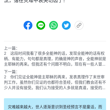
汰，落在灾难中哀哭切齿了！
上一篇：
2 这段时间我看了很多全能神的话，发现全能神的话有权
柄、有能力，句句都是真理，的确是神的声音，全能神就是
主耶稣的再来。但我还有个问题不明白，现在有一些人冒充
主耶稣的再来，他们也说了一些话，有的还编成了书，还有
下一篇：
一些人受迷惑跟随他们，对于这些假基督说的话该怎么分辨
2 你们见证全能神是主耶稣的再来，发表真理作了末世审
呢？
判工作，虽然你们见证的也都符合圣经，但我们教会还有不
少人并没有接受。我们认为接受的人多就是真道，接受的人
少就是假道，等以后我们教会接受的人多了我们再信吧。
灾难越来越大，世人逐渐意识到圣经预言不是童话，而