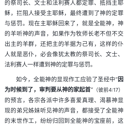
的祭司长、文士和法利赛人都定罪、抵挡主耶
稣，拦阻人接受主耶稣，最终遭到了神的定罪
与惩罚。现在主耶稣回来了，就是全能神，神
的羊听神的声音，如果作为牧师长老不但不交
出主的羊群，还把主的羊据为己有，这样的仆
人就是恶仆，必会像犹太教的祭司长、文士、
法利赛人一样遭到神的定罪与惩罚。
如今，全能神的显现作工应验了圣经中“
因
为时候到了，审判要从神的家起首
”
（彼前4:17）
的预言，各宗各派中许多喜爱真理、渴慕神显
现的弟兄姊妹听见神的声音，都接受了全能神
的末世作工，纷纷归回到全能神的宝座前，这