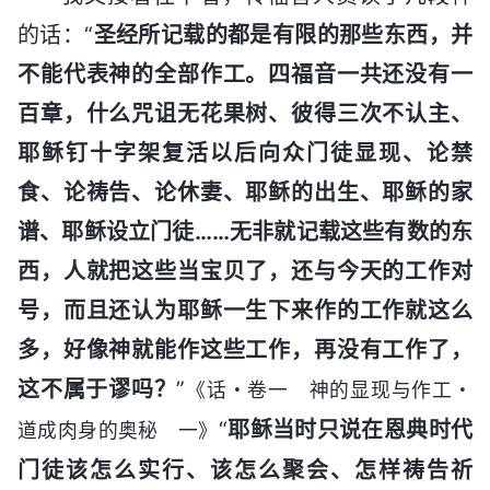
的话：“
圣经所记载的都是有限的那些东西，并
不能代表神的全部作工。四福音一共还没有一
百章，什么咒诅无花果树、彼得三次不认主、
耶稣钉十字架复活以后向众门徒显现、论禁
食、论祷告、论休妻、耶稣的出生、耶稣的家
谱、耶稣设立门徒……无非就记载这些有数的东
西，人就把这些当宝贝了，还与今天的工作对
号，而且还认为耶稣一生下来作的工作就这么
多，好像神就能作这些工作，再没有工作了，
这不属于谬吗？
”
《话・卷一 神的显现与作工・
“
耶稣当时只说在恩典时代
道成肉身的奥秘 一》
门徒该怎么实行、该怎么聚会、怎样祷告祈