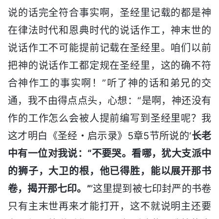
说的话完全符合事实啊，圣经里记载的都是神
在律法时代和恩典时代的说话作工，神末世的
说话作工不可能提前记载在圣经里。咱们以前
把神的说话作工都定规在圣经里，这的确不符
合神作工的事实啊！”听了神的话和弟兄的交
通，我不由得点点头，心想：“是啊，神还没有
作的工作怎么会被人提前编写到圣经里呢？我
这才明白《圣经・启示录》5章5节所说的‘
长老
中有一位对我说：“不要哭。看哪，犹大支派中
的狮子，大卫的根，他已得胜，能以展开那书
卷，揭开那七印。”
’这里提到被七印封严的书卷
只有主末世再来才能打开，这不就说明主还要