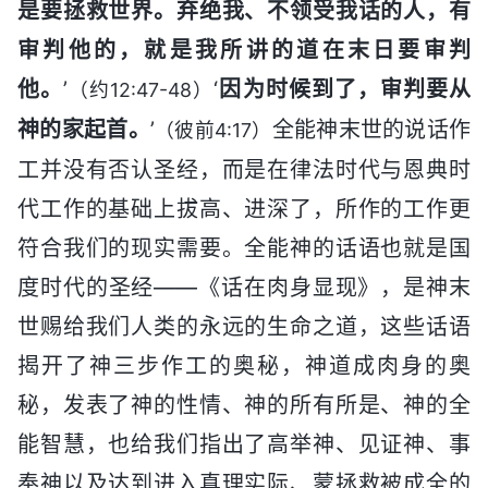
是要拯救世界。弃绝我、不领受我话的人，有
审判他的，就是我所讲的道在末日要审判
他。
’
‘
因为时候到了，审判要从
（约12:47-48）
神的家起首。
’
全能神末世的说话作
（彼前4:17）
工并没有否认圣经，而是在律法时代与恩典时
代工作的基础上拔高、进深了，所作的工作更
符合我们的现实需要。全能神的话语也就是国
度时代的圣经——《话在肉身显现》，是神末
世赐给我们人类的永远的生命之道，这些话语
揭开了神三步作工的奥秘，神道成肉身的奥
秘，发表了神的性情、神的所有所是、神的全
能智慧，也给我们指出了高举神、见证神、事
奉神以及达到进入真理实际、蒙拯救被成全的