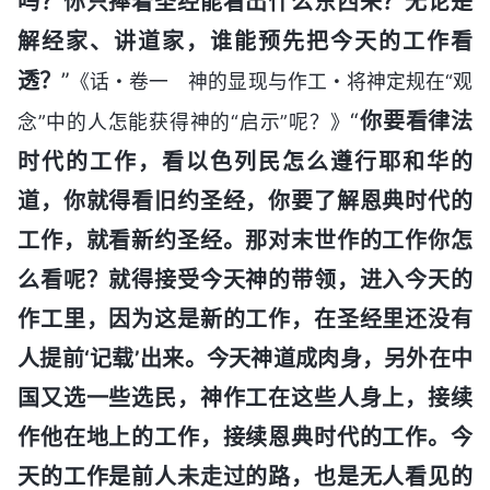
吗？你只捧着圣经能看出什么东西来？无论是
解经家、讲道家，谁能预先把今天的工作看
透？
”
《话・卷一 神的显现与作工・将神定规在“观
“
你要看律法
念”中的人怎能获得神的“启示”呢？》
时代的工作，看以色列民怎么遵行耶和华的
道，你就得看旧约圣经，你要了解恩典时代的
工作，就看新约圣经。那对末世作的工作你怎
么看呢？就得接受今天神的带领，进入今天的
作工里，因为这是新的工作，在圣经里还没有
人提前‘记载’出来。今天神道成肉身，另外在中
国又选一些选民，神作工在这些人身上，接续
作他在地上的工作，接续恩典时代的工作。今
天的工作是前人未走过的路，也是无人看见的