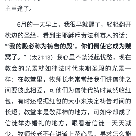
主重逢了。
6月的一天早上，我很早就醒了，轻轻翻开
枕边的圣经，看到主耶稣斥责法利赛人的话：
“
‘我的殿必称为祷告的殿’，你们倒使它成为贼
窝了。
”
我心里不禁泛起忧愁，现在
（太21:13）
教会的光景就如律法时代末期圣殿的光景一
样：在教堂里，牧师长老常常给我们讲信徒之
间要彼此相爱，可他们为信徒代祷时竟然收红
包，有时还根据红包的大小来决定祷告时间的
长短；教堂本是敬拜神的地方，可如今却成了
信徒举办婚礼的地方，眼看着信徒一天天减
少，牧师长老不在讲道上花心思，寻求怎么能