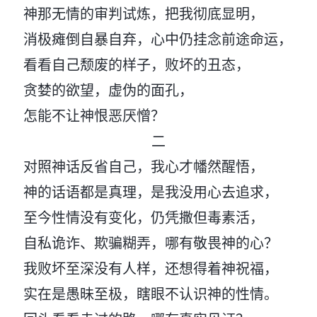
神那无情的审判试炼，把我彻底显明，
消极瘫倒自暴自弃，心中仍挂念前途命运，
看看自己颓废的样子，败坏的丑态，
贪婪的欲望，虚伪的面孔，
怎能不让神恨恶厌憎？
二
对照神话反省自己，我心才幡然醒悟，
神的话语都是真理，是我没用心去追求，
至今性情没有变化，仍凭撒但毒素活，
自私诡诈、欺骗糊弄，哪有敬畏神的心？
我败坏至深没有人样，还想得着神祝福，
实在是愚昧至极，瞎眼不认识神的性情。