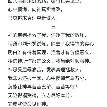
回头看看走过的路，哪有真实见证？
心中懊悔，向神真实悔改，
只愿追求真理重新做人。
三
神的审判拯救了我，洁净了我的败坏，
话语审判刑罚试炼，除去了我得福的存心，
明白唯有得着真理，活着才有价值意义，
相信神所作都是公义，我当绝对顺服神。
神忍受屈辱痛苦，发表真理拯救人，
我却未还报丝毫，心中懊悔焦急万分，
怎能让神再苦苦巴望、苦苦等待？
无论得福受祸，立志尽好本分，
完成我使命见证神。