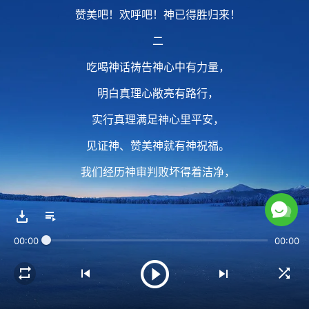
赞美吧！欢呼吧！神已得胜归来！
二
吃喝神话祷告神心中有力量，
明白真理心敞亮有路行，
实行真理满足神心里平安，
见证神、赞美神就有神祝福。
我们经历神审判败坏得着洁净，
神的公义性情实在太可爱，
体尝神真实的爱，蒙了极大拯救。
00:00
00:00
赞美吧！欢呼吧！神已得胜归来！
三
神已打败撒但作成一班得胜者，