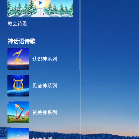
教会诗歌
神话语诗歌
认识神系列
见证神系列
赞美神系列