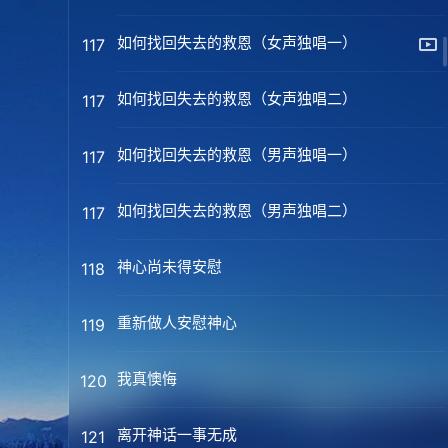
如何找回失去的救恩（女声独唱一）
117
如何找回失去的救恩（女声独唱二）
117
如何找回失去的救恩（男声独唱一）
117
如何找回失去的救恩（男声独唱二）
117
神心尚未得安慰
118
重新做人安慰神心
119
我真懊悔
120
离开神话一事无成
121