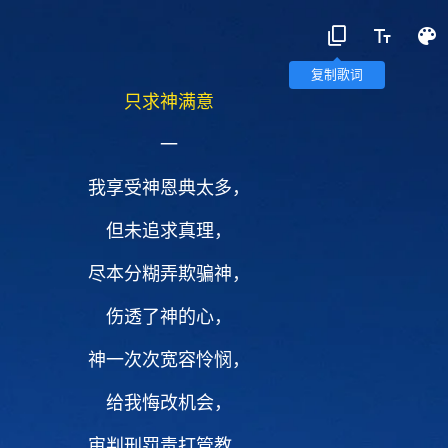
复制歌词
只求神满意
一
我享受神恩典太多，
但未追求真理，
尽本分糊弄欺骗神，
伤透了神的心，
神一次次宽容怜悯，
给我悔改机会，
审判刑罚责打管教，