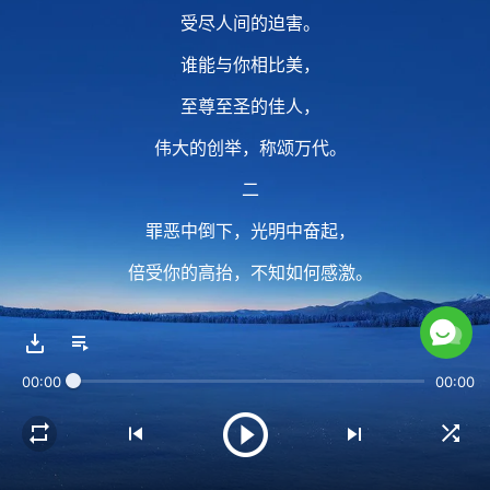
受尽人间的迫害。
谁能与你相比美，
至尊至圣的佳人，
伟大的创举，称颂万代。
二
罪恶中倒下，光明中奋起，
倍受你的高抬，不知如何感激。
道成肉身受苦难，
何况我这败坏人，
00:00
00:00
屈服黑暗权势，如何见神。
每逢想起你的话，
生发对你的思念，