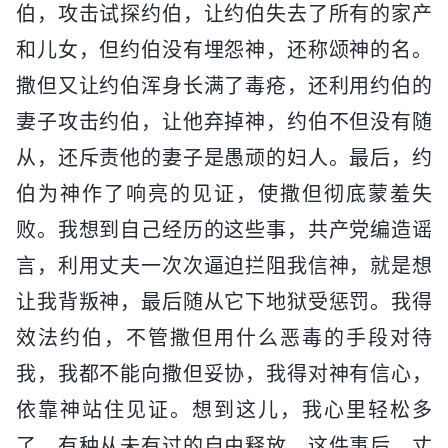
伯，攻击试探约伯，让约伯失去了所有的家产
和儿女，但约伯没有埋怨神，还称颂神的名。
撒但又让约伯浑身长满了毒疮，还利用约伯的
妻子攻击约伯，让他弃掉神，约伯不但没有随
从，还斥责他的妻子是愚顽的妇人。最后，约
伯为神作了响亮的见证，使撒但彻底蒙羞失
败。我想到自己经历的这些事，共产党编造谣
言，利用丈夫一次次逼迫拦阻我信神，就是想
让我背叛神，最后随从它下地狱受惩罚。我得
效法约伯，不管撒但用什么恶毒的手段对待
我，我都不能向撒但妥协，我得对神有信心，
依靠神站住见证。想到这儿，我心里轻松多
了，有种从未有过的自由释放。这件事后，丈