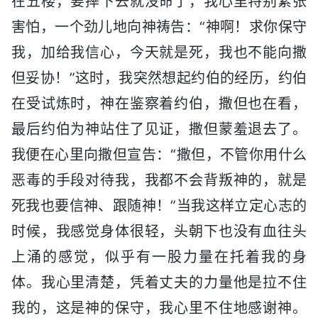
在五楼，要摔下去就没命了，我心里特别紧张
害怕，一个劲儿地向神祷告：“神啊！求你保守
我，加给我信心，今天就是死，我也不能向撒
但妥协！”这时，我突然想起约伯的经历，约伯
在受试炼时，神在鉴察着约伯，撒但也在看，
最后约伯为神站住了见证，撒但蒙羞退去了。
我便在心里向撒但宣告：“撒但，不管你用什么
恶毒的手段对待我，我都不会背叛神的，就是
死我也要信神、跟随神！”当我这样立定心志的
时候，我感觉身体很轻，头朝下也没有血往头
上涌的感觉，似乎有一股力量在托着我的身
体。我心里清楚，凭着丈夫的力量他是拉不住
我的，这是神的保守，我心里不住地感谢神。