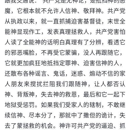
跟我交通说：“共产党是无神论，是抵挡神的恶
魔，它根本就不允许人信神、敬拜神。共产党
从执政以来，就一直抓捕迫害基督徒，末世全
能神显现作工，发表真理拯救人，共产党害怕
人读了全能神的话明白真理有了分辨，看透它
的邪恶嘴脸，不再受它蒙骗，没人再跟随它，
它就更加疯狂地抵挡定罪神、迫害信神的人，
还散布各种谣言、鬼话，迷惑、煽动不信的家
人朋友来搅扰拦阻我们跟随神，让人都否认
神、背叛神，失去神的救恩，最后和它一起下
地狱受惩罚。如果我们受家人的辖制，不敢继
续信神、尽本分了，那就中了撒但的诡计，失
去了蒙拯救的机会。神许可共产党的逼迫、抓