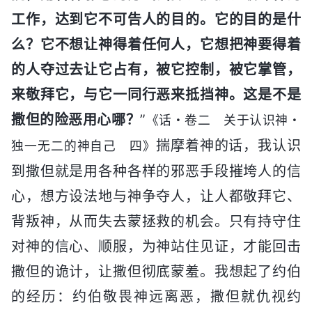
工作，达到它不可告人的目的。它的目的是什
么？它不想让神得着任何人，它想把神要得着
的人夺过去让它占有，被它控制，被它掌管，
来敬拜它，与它一同行恶来抵挡神。这是不是
撒但的险恶用心哪？
”
《话・卷二 关于认识神・
揣摩着神的话，我认识
独一无二的神自己 四》
到撒但就是用各种各样的邪恶手段摧垮人的信
心，想方设法地与神争夺人，让人都敬拜它、
背叛神，从而失去蒙拯救的机会。只有持守住
对神的信心、顺服，为神站住见证，才能回击
撒但的诡计，让撒但彻底蒙羞。我想起了约伯
的经历：约伯敬畏神远离恶，撒但就仇视约