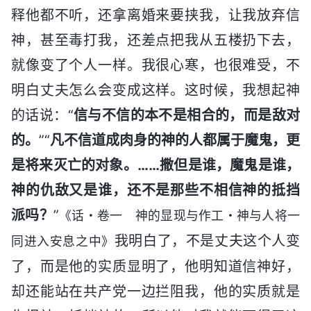
释他都不听，还拿离婚来要挟我，让我放弃信
神，甚至毒打我，还差点把我从五楼扔下去，
就像变了个人一样。我很心寒，也很难受，不
明白丈夫怎么会变成这样。这时候，我想起神
的话说：“
信与不信的本不是相合的，而是敌对
的。
”“
凡不信道成肉身的神的人都属于魔鬼，更
是将来灭亡的对象。……撒但是谁，魔鬼是谁，
神的仇敌又是谁，还不是那些不相信神的抵挡
派吗？
”
《话・卷一 神的显现与作工・神与人将一
我明白了，不是丈夫这个人变
同进入安息之中》
了，而是他的实质显明了，他明知道信神好，
却还能站在共产党一边拦阻我，他的实质就是