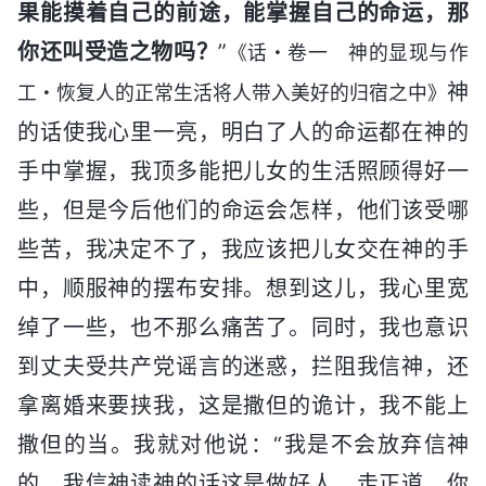
果能摸着自己的前途，能掌握自己的命运，那
你还叫受造之物吗？
”
《话・卷一 神的显现与作
神
工・恢复人的正常生活将人带入美好的归宿之中》
的话使我心里一亮，明白了人的命运都在神的
手中掌握，我顶多能把儿女的生活照顾得好一
些，但是今后他们的命运会怎样，他们该受哪
些苦，我决定不了，我应该把儿女交在神的手
中，顺服神的摆布安排。想到这儿，我心里宽
绰了一些，也不那么痛苦了。同时，我也意识
到丈夫受共产党谣言的迷惑，拦阻我信神，还
拿离婚来要挟我，这是撒但的诡计，我不能上
撒但的当。我就对他说：“我是不会放弃信神
的，我信神读神的话这是做好人、走正道，你