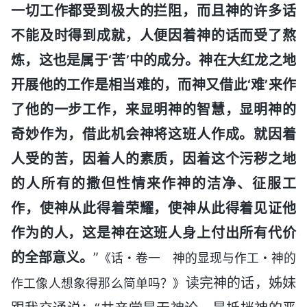
一切工作都受到极大的拦阻，而且神的许多话
不能及时得到成就，人便因着神的话而受了熬
炼，这也是属于‘苦’中的成分。神在大红龙之地
开展他的工作是相当难的，而神又借此‘难’来作
了他的一步工作，来显明神的智慧，显明神的
奇妙作为，借此机会神将这班人作成。就因着
人受的苦，因着人的素质，因着这个污秽之地
的人所有的撒但性情来作神的洁净、征服工
作，使神从此得着荣耀，使神从此得着见证他
作为的人，这是神在这班人身上付出所有代价
的全部意义。
”
《话・卷一 神的显现与作工・神的
读完神的话，姊妹
作工像人想象得那么简单吗？》