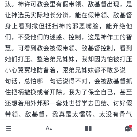
汰。神许可教会里有假带领、敌基督出现，是
让神选民实际地长分辨，能在假带领、敌基督
身上看到撒但抵挡神的邪恶嘴脸，能弃绝他
们，不受他们的迷惑、控制，这是神作工的智
慧。可看到教会被假带领、敌基督控制，看到
她们打压、整治弟兄姊妹，我却因为怕被打压
小心翼翼地防备着，跟弟兄姊妹都不敢多说一
句话，总怕哪一句话说得不对，会被敌基督抓
住把柄撤换或者开除。我为了保全自己，甚至
还想着用外邦那一套处世哲学去巴结、讨好假
带领、敌基督，我真是太懦弱、太没有骨气
了！我这是在否认神的公义，不相信神家是真
理掌权、基督掌权。特别是想到神的话说，“
你