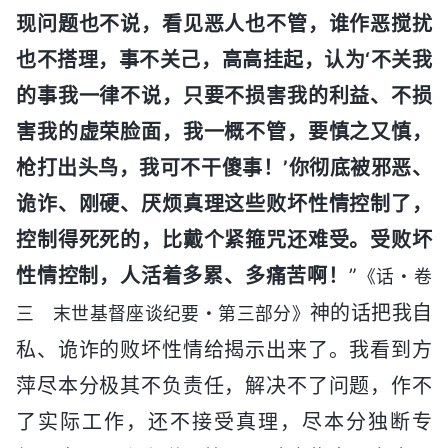
现问题也不说，看见恶人也不管，谁作恶搅扰
也不搭理，事不关己，高高挂起，认为‘不关我
的事我一律不说，只要不损害我的利益、不损
害我的虚荣脸面，我一概不管，要慎之又慎，
枪打出头鸟，我可不干傻事！’你彻底被邪恶、
诡诈、刚硬、厌烦真理这些败坏性情控制了，
控制得死死的，比戴个紧箍咒还难受。受败坏
性情控制，人活着多累、多痛苦啊！
”
《话・卷
神的话把我自
三 末世基督座谈纪要・第三部分》
私、诡诈的败坏性情给揭示出来了。我看到方
萍尽本分极其不负责任，解决不了问题，作不
了实际工作，还不接受真理，尽本分独断专