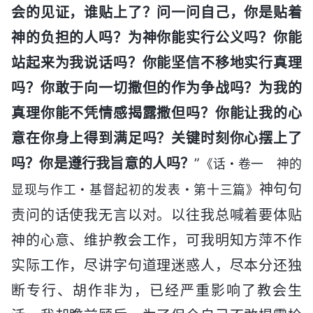
会的见证，谁贴上了？问一问自己，你是贴着
神的负担的人吗？为神你能实行公义吗？你能
站起来为我说话吗？你能坚信不移地实行真理
吗？你敢于向一切撒但的作为争战吗？为我的
真理你能不凭情感揭露撒但吗？你能让我的心
意在你身上得到满足吗？关键时刻你心摆上了
吗？你是遵行我旨意的人吗？
”
《话・卷一 神的
神句句
显现与作工・基督起初的发表・第十三篇》
责问的话使我无言以对。以往我总喊着要体贴
神的心意、维护教会工作，可我明知方萍不作
实际工作，尽讲字句道理迷惑人，尽本分还独
断专行、胡作非为，已经严重影响了教会生