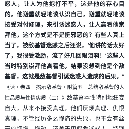
惑人，让人为他抱打不平，这是他的存心目
的。他避重就轻地谈认识自己，避重就轻地谈
接受对付修理，来引诱迷惑人，让人高看他崇
拜他，这个方式是不是挺邪恶的？有些人真上
当了，被敌基督迷惑之后还说，‘他讲的话太好
了，我很受激励，流了好几回眼泪啊！’这些人
当时特别崇拜他高看他，结果没想到他是个敌
基督，这就是敌基督引诱迷惑人造成的后果。
”
《话・卷四 揭示敌基督・附篇五 总结敌基督的人
敌基督本性特别地狂妄
性品质与性情实质（二）》
自大，从来不接受真理，他们厌烦真理、仇恨
真理，不管经历多么惨痛的失败，也不会有丝
毫的懊悔、悔改，还善于用假象迷惑人，特别