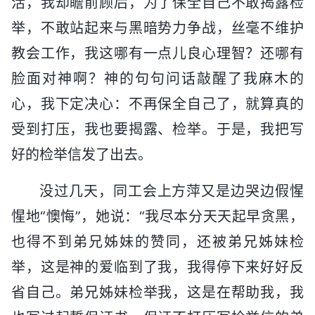
活，我却瞻前顾后，为了保全自己不敢揭露检
举，不敢站起来与黑暗势力争战，丝毫不维护
教会工作，我这哪有一点儿良心理智？还哪有
脸面对神啊？神的句句问话敲醒了我麻木的
心，我下定决心：不再保全自己了，就算真的
受到打压，我也要揭露、检举。于是，我把写
好的检举信发了出去。
没过几天，同工会上方萍又是边哭边假惺
惺地“懊悔”，她说：“我尽本分天天起早贪黑，
也得不到弟兄姊妹的赞同，还被弟兄姊妹检
举，这是神的爱临到了我，我得停下来好好反
省自己。弟兄姊妹检举我，这是在帮助我，我