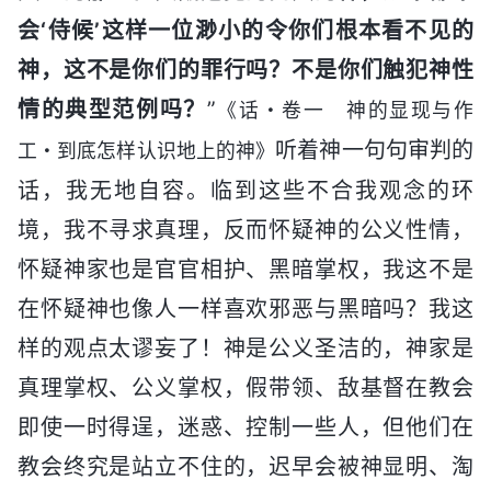
会‘侍候’这样一位渺小的令你们根本看不见的
神，这不是你们的罪行吗？不是你们触犯神性
情的典型范例吗？
”
《话・卷一 神的显现与作
听着神一句句审判的
工・到底怎样认识地上的神》
话，我无地自容。临到这些不合我观念的环
境，我不寻求真理，反而怀疑神的公义性情，
怀疑神家也是官官相护、黑暗掌权，我这不是
在怀疑神也像人一样喜欢邪恶与黑暗吗？我这
样的观点太谬妄了！神是公义圣洁的，神家是
真理掌权、公义掌权，假带领、敌基督在教会
即使一时得逞，迷惑、控制一些人，但他们在
教会终究是站立不住的，迟早会被神显明、淘