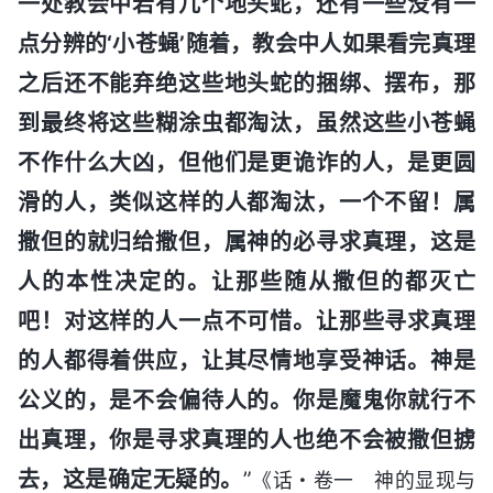
一处教会中若有几个地头蛇，还有一些没有一
点分辨的‘小苍蝇’随着，教会中人如果看完真理
之后还不能弃绝这些地头蛇的捆绑、摆布，那
到最终将这些糊涂虫都淘汰，虽然这些小苍蝇
不作什么大凶，但他们是更诡诈的人，是更圆
滑的人，类似这样的人都淘汰，一个不留！属
撒但的就归给撒但，属神的必寻求真理，这是
人的本性决定的。让那些随从撒但的都灭亡
吧！对这样的人一点不可惜。让那些寻求真理
的人都得着供应，让其尽情地享受神话。神是
公义的，是不会偏待人的。你是魔鬼你就行不
出真理，你是寻求真理的人也绝不会被撒但掳
去，这是确定无疑的。
”
《话・卷一 神的显现与