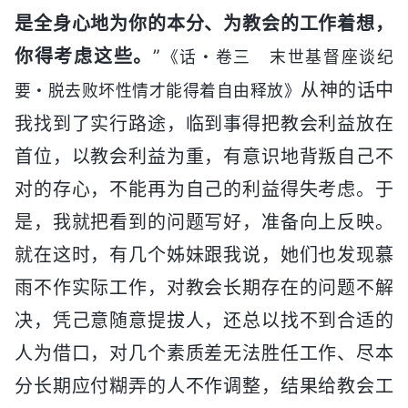
是全身心地为你的本分、为教会的工作着想，
你得考虑这些。
”
《话・卷三 末世基督座谈纪
从神的话中
要・脱去败坏性情才能得着自由释放》
我找到了实行路途，临到事得把教会利益放在
首位，以教会利益为重，有意识地背叛自己不
对的存心，不能再为自己的利益得失考虑。于
是，我就把看到的问题写好，准备向上反映。
就在这时，有几个姊妹跟我说，她们也发现慕
雨不作实际工作，对教会长期存在的问题不解
决，凭己意随意提拔人，还总以找不到合适的
人为借口，对几个素质差无法胜任工作、尽本
分长期应付糊弄的人不作调整，结果给教会工