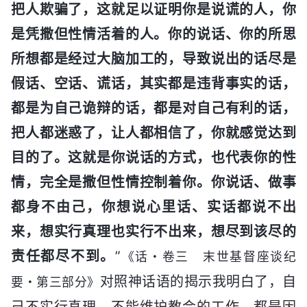
把人欺骗了，这就足以证明你是说谎的人，你
是凭撒但性情活着的人。你的说话、你的所思
所想都是经过大脑加工的，导致说出的话尽是
假话、空话、谎话，其实都是违背事实的话，
都是为自己诡辩的话，都是对自己有利的话，
把人都迷惑了，让人都相信了，你就感觉达到
目的了。这就是你说话的方式，也代表你的性
情，完全是撒但性情控制着你。你说话、做事
都身不由己，你想说心里话、实话都说不出
来，想实行真理也实行不出来，想尽到该尽的
责任都尽不到。
”
《话・卷三 末世基督座谈纪
对照神话语的揭示我明白了，自
要・第三部分》
己不实行真理，不能维护教会的工作，都是因