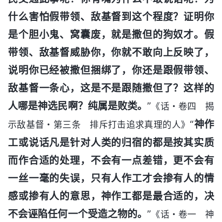
什么害怕假带领、敌基督到这个程度？证明你
是个胆小鬼、窝囊废，就是撒但的狗奴才。假
带领、敌基督威胁你，你就不敢向上反映了，
说明你已经被撒但捆绑了，你还是跟假带领、
敌基督一条心，这是不是跟随撒但了？这样的
人哪是神选民啊？纯属是败类。
”
《话・卷四 揭
“
神作
示敌基督・第三条 排斥打击追求真理的人》
工或说话凡是针对人类的归宿的都是按其实质
而作合适的处理，不会有一点差错，更不会有
一丝一毫的失误，只有人作工才会掺有人的情
感或掺有人的意思，神作工都是最合适的，决
不会诬陷任何一个受造之物的。
”
《话・卷一 神