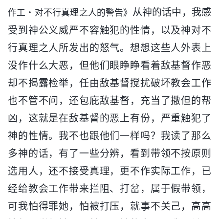
从神的话中，我感
作工・对不行真理之人的警告》
受到神公义威严不容触犯的性情，以及神对不
行真理之人所发出的怒气。想想这些人外表上
没作什么大恶，但他们眼睁睁看着敌基督作恶
却不揭露检举，任由敌基督搅扰破坏教会工作
也不管不问，还包庇敌基督，充当了撒但的帮
凶，这就是在敌基督的恶上有份，严重触犯了
神的性情。我不也跟他们一样吗？我读了那么
多神的话，有了一些分辨，看到带领不按原则
选用人，还不接受真理，更不作实际工作，已
经给教会工作带来拦阻、打岔，属于假带领，
可我怕得罪她，怕被打压，就事不关己，高高