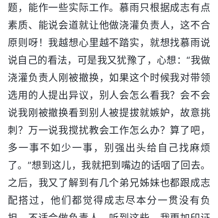
题，能作一些实际工作。慕雨只根据成志有点
素质、能说会道就让他做浇灌负责人，这不合
原则呀！我越想心里越不踏实，就想找慕雨说
说自己的看法，可是我又犹豫了，心想：“我做
浇灌负责人刚被撤换，如果这个时候我对带领
选用的人提出异议，别人会怎么看我？会不会
说我刚被撤换看到别人被提拔就嫉妒，故意挑
刺？万一说我搅扰教会工作怎么办？算了吧，
多一事不如少一事，别强出头给自己找麻烦
了。”想到这儿，我就把到嘴边的话咽了回去。
之后，我又了解到有几个弟兄姊妹也都跟成志
配搭过，他们都觉得成志尽本分一贯没有负
担，不适合做负责人。听到这些，我更加印证