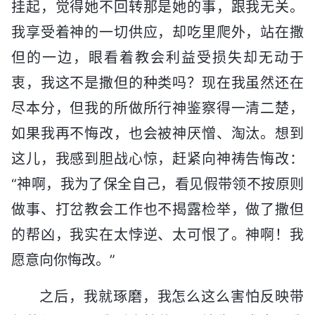
挂起，觉得她不回转那是她的事，跟我无关。
我享受着神的一切供应，却吃里爬外，站在撒
但的一边，眼看着教会利益受损失却无动于
衷，我这不是撒但的种类吗？现在我虽然还在
尽本分，但我的所做所行神鉴察得一清二楚，
如果我再不悔改，也会被神厌憎、淘汰。想到
这儿，我感到胆战心惊，赶紧向神祷告悔改：
“神啊，我为了保全自己，看见假带领不按原则
做事、打岔教会工作也不揭露检举，做了撒但
的帮凶，我实在太悖逆、太可恨了。神啊！我
愿意向你悔改。”
之后，我就琢磨，我怎么这么害怕反映带