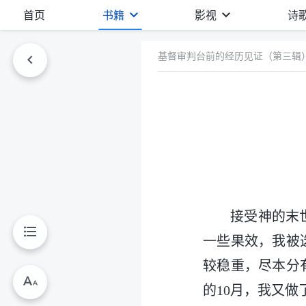
首页
书籍
影视
诗
基督审判台前的经历见证（第三辑
接受神的末
一些果效，我被
较稳重，尽本分
的10月，我又