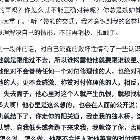
的事吗？你怎么就不能正确对待呢？你总是嫉妒
心太重了。”听了带领的交通，我才意识到我的名誉
真理解决自己的情形，不能再消极、抵触了。
到一段神的话，对自己流露的败坏性情有了一些认识
他就是跟他过不去，所以谁揭露他他就要跟谁较量
他绝对不会善待任何一个对付修理他的人，也绝对
他的人，更不会感激、称赞对付修理他的人，相反
、失去面子，他心里对这个人就产生仇恨，就想找
多大啊！他心里是这么想的，也会在人面前公开说：
仇就结下了，你走你的阳关道，我走我的独木桥，
认错、向我低头或者跪下来求我，我就饶了你，否
论怎么说、怎么做，他都不会把人对他善意的对付修