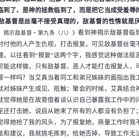
临到了、是神的拯救临到了，而是把它当成受羞辱
敌基督是丝毫不接受真理的，敌基督的性情就是
看到神揭示敌基督临
 揭示敌基督・第九条（八）》
对付他的人产生仇视，打击报复，可见敌基督丝毫
理。以往看到“报复”这两个字，我感觉这种做法挺
可能这样做，只有敌基督、恶人才能打击报复人，
督一样吗？当艾真当着同工和弟兄姊妹的面指出我
就对姊妹产生成见、抵触；聚会的时候，艾真结合
就觉得她是在故意借着谈认识自己暴露我工作中的
至还打击她，说自从她来了所有的人都没有负担了
觉得她抢了我的风头，为了报复她，商量工作时我
法和建议，我就挑毛拣刺，给她否掉，导致工作无