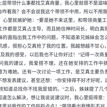
上层带领什么事都找艾真商量，我心里就很不是滋味
会咋看我？会不会说我这个带领不中用，所以不用我
，心里就嫉妒她：“要是她不来这里，和带领商量工
工作都是艾真占主导，而且她信神时间长，明白真
妹的面指出我工作中的问题，不知道弟兄姊妹会怎
机感，很担心艾真抢了我的位置。我越想越不甘心
顾及我的感受，以后我也不让你好过！”记得一次商
问我的建议，我爱搭不理，还在她安排的工作中
意为难她。还有一次讨论一项工作，是艾真主要负
不想发表建议，甚至还想：“你安排得不好才好呢，
领知道总找你不找我是错的。”之后，姊妹提了几
知道怎么解决，想让我说说建议时，我心里挺得意：
意思对我作的工作指指点点！”带领看出我情形不对