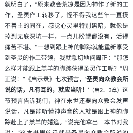
就明白了，“原来教会荒凉是因为神作了新的工
作，圣灵作工转移了，怪不得我这些年一直摸
不着主的同在，感觉心灵里特别黑暗，就像是
掉到无底深坑一样，一点儿盼望都没有，活得
痛苦不堪。”一想到跟上神的脚踪就能重新享受
到圣灵的作工带领，我就急切地问周正：“那怎
么样才能跟上羔羊的脚踪获得圣灵作工呢？”周
正说：“《启示录》七次预言，‘
圣灵向众教会所
说的话，凡有耳的，就应当听！
’
这
（启2、3章）
节预言告诉我们，神在末世还要向众教会发声
说话，凡是能听懂神声音的人就是跟上神的脚
踪赴上了羔羊的婚筵。”说完他拿出一本书对我
说：“这本书里的话就是圣灵向众教会所说的