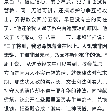
景当中，信徒信心、爱心冷淡，犯了罪也没有
管教，同工无道可讲，还搞嫉妒纷争互相攻
击，弄得教会四分五裂，早已没有主的同在
了。”他还给我交通了教会普遍荒凉的原因。他
读了《阿摩司书》八章十一节，耶和华神说：
“
日子将到，我必命饥荒降在地上。人饥饿非因
无饼，干渴非因无水，乃因不听耶和华的话。
”
周正说：“从这节经文中可以看到，教会荒凉一
方面是因为人不实行神的话。就像律法时代末
期，那些犹太教的祭司长、文士和法利赛人只
持守人的遗传却不遵守耶和华的律法，向神献
劣祭，还公开在圣殿里面买卖牛羊鸽子、兑换
银钱，把圣殿变成了贼窝，让神厌憎、离弃。