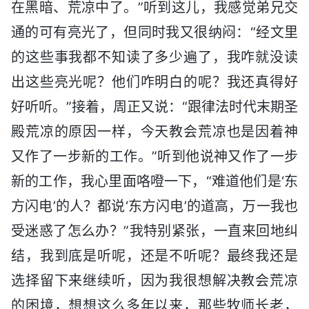
在黑暗、荒凉中了。”听到这儿，我感觉弟兄交
通的可有亮光了，但同时我又很纳闷：“经文里
的这些事我都不知读了多少遍了，我咋就没读
出这些亮光呢？他们咋明白的呢？我还真得好
好听听。”接着，周正又说：“跟律法时代末期圣
殿荒凉的原因一样，今天教会荒凉也是因着神
又作了一步新的工作。”听到他说神又作了一步
新的工作，我心里面咯噔一下，“难道他们是‘东
方闪电’的人？都说‘东方闪电’的道高，万一我也
受迷惑了怎么办？”我特别紧张，一直来回地纠
结，我到底是听呢，还是不听呢？最终我还是
选择留下来继续听，因为我很想解决教会荒凉
的困境，想想这么多年以来，那些牧师长老，