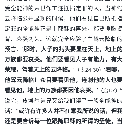
受全能神的末世作工还抵挡定罪的人，当神驾
云降临公开显现的时候，他们看见自己所抵挡
定罪的全能神正是主耶稣的再来，都要捶胸捣
背、哀哭切齿。这就完全应验了主驾云降临的
预言：‘
那时，人子的兆头要显在天上，地上的
万族都要哀哭。他们要看见人子有能力，有大
荣耀，驾着天上的云降临。
’
‘
看哪，
（太24:30）
他驾云降临！众目要看见他，连刺他的人也要
看见他，地上的万族都要因他哀哭。
’
”
（启1:7）
说完，皮埃尔弟兄又给我们读了一段全能神的
话：“
或许有许多人并不在意我所说的话，但我
还是要告诉每一位跟随耶稣的所谓的圣徒，当