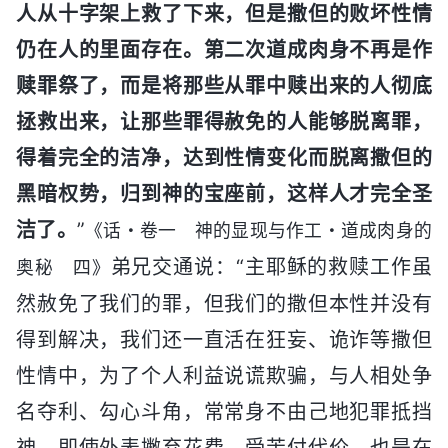
人从十字架上救了下来，但是撒但的败坏性情
仍在人的里面存在。第二次道成肉身不再是作
赎罪祭了，而是将那些从罪中赎出来的人彻底
拯救出来，让那些罪得赦免的人能够脱离罪，
得着完全的洁净，达到性情变化而脱离撒但的
黑暗权势，归到神的宝座前，这样人才完全圣
洁了。
”
《话・卷一 神的显现与作工・道成肉身的
弟兄交通说：“主耶稣的救赎工作虽
奥秘 四》
然赦免了我们的罪，但我们的撒但本性并没有
得到解决，我们还一直活在狂妄、诡诈等撒但
性情中，为了个人利益说谎欺骗，与人相处争
名夺利、勾心斗角，常常身不由己地犯罪抵挡
神，即使外表撇弃花费、受苦付代价，也是在