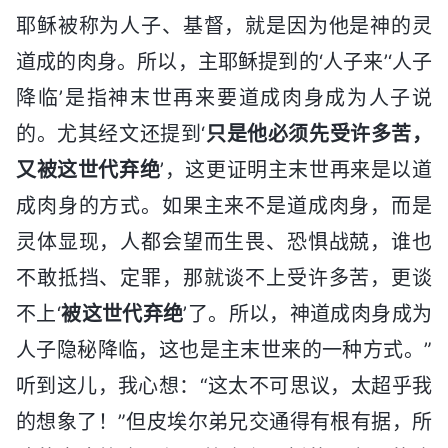
耶稣被称为人子、基督，就是因为他是神的灵
道成的肉身。所以，主耶稣提到的‘人子来’‘人子
降临’是指神末世再来要道成肉身成为人子说
的。尤其经文还提到‘
只是他必须先受许多苦，
又被这世代弃绝
’，这更证明主末世再来是以道
成肉身的方式。如果主来不是道成肉身，而是
灵体显现，人都会望而生畏、恐惧战兢，谁也
不敢抵挡、定罪，那就谈不上受许多苦，更谈
不上‘
被这世代弃绝
’了。所以，神道成肉身成为
人子隐秘降临，这也是主末世来的一种方式。”
听到这儿，我心想：“这太不可思议，太超乎我
的想象了！”但皮埃尔弟兄交通得有根有据，所