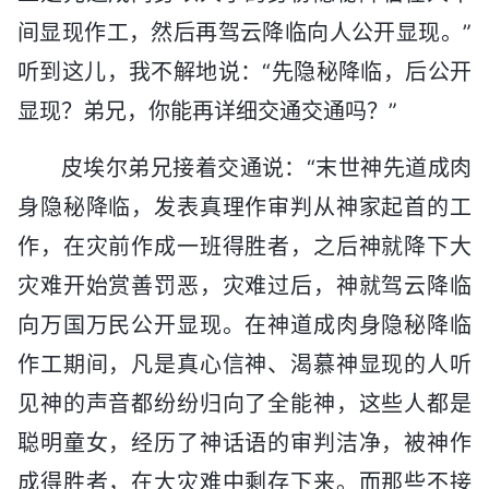
间显现作工，然后再驾云降临向人公开显现。”
听到这儿，我不解地说：“先隐秘降临，后公开
显现？弟兄，你能再详细交通交通吗？”
皮埃尔弟兄接着交通说：“末世神先道成肉
身隐秘降临，发表真理作审判从神家起首的工
作，在灾前作成一班得胜者，之后神就降下大
灾难开始赏善罚恶，灾难过后，神就驾云降临
向万国万民公开显现。在神道成肉身隐秘降临
作工期间，凡是真心信神、渴慕神显现的人听
见神的声音都纷纷归向了全能神，这些人都是
聪明童女，经历了神话语的审判洁净，被神作
成得胜者，在大灾难中剩存下来。而那些不接