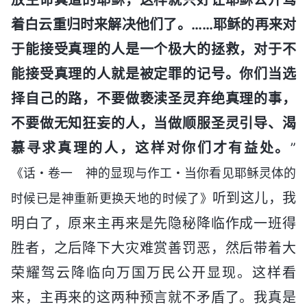
着白云重归时来解决他们了。……耶稣的再来对
于能接受真理的人是一个极大的拯救，对于不
能接受真理的人就是被定罪的记号。你们当选
择自己的路，不要做亵渎圣灵弃绝真理的事，
不要做无知狂妄的人，当做顺服圣灵引导、渴
慕寻求真理的人，这样对你们才有益处。
”
《话・卷一 神的显现与作工・当你看见耶稣灵体的
听到这儿，我
时候已是神重新更换天地的时候了》
明白了，原来主再来是先隐秘降临作成一班得
胜者，之后降下大灾难赏善罚恶，然后带着大
荣耀驾云降临向万国万民公开显现。这样看
来，主再来的这两种预言就不矛盾了。我真是