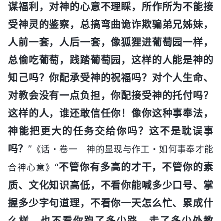
谋福利，对神的心意不理睬，所作所为不能接
受神灵的鉴察，总搞弯曲诡诈欺骗弟兄姊妹，
人前一套，人后一套，像狐狸进葡萄园一样，
总偷吃葡萄，践踏葡萄园，这样的人能是神的
知己吗？你配承受神的祝福吗？对个人生命、
对教会没有一点负担，你配接受神的托付吗？
这样的人，谁还敢信任你！像你这种事奉法，
神能把更大的任务交给你吗？这不是耽误事
吗？
”
《话・卷一 神的显现与作工・如何事奉才能
“
不管你有多高的才干，不管你的素
合神心意》
质、文化知识高低，不看你能喊多少口号、掌
握多少字句道理，不看你一天怎么忙、累成什
么样，也不看你跑了多少路、走了多少处教