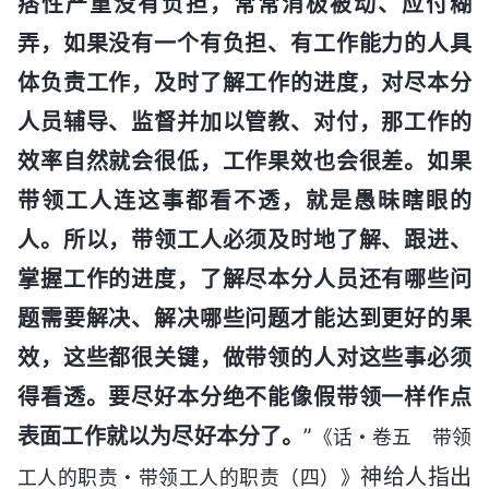
痞性严重没有负担，常常消极被动、应付糊
弄，如果没有一个有负担、有工作能力的人具
体负责工作，及时了解工作的进度，对尽本分
人员辅导、监督并加以管教、对付，那工作的
效率自然就会很低，工作果效也会很差。如果
带领工人连这事都看不透，就是愚昧瞎眼的
人。所以，带领工人必须及时地了解、跟进、
掌握工作的进度，了解尽本分人员还有哪些问
题需要解决、解决哪些问题才能达到更好的果
效，这些都很关键，做带领的人对这些事必须
得看透。要尽好本分绝不能像假带领一样作点
表面工作就以为尽好本分了。
”
《话・卷五 带领
神给人指出
工人的职责・带领工人的职责（四）》