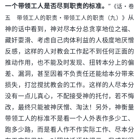
一个带领工人是否尽到职责的标准。
”
《话・卷
从
五 带领工人的职责・带领工人的职责（九）》
神的话中看到，神对尽本分总贪享地位之福、
藏奸耍滑、考虑自己肉体利益的人极度地厌憎
反感，这样的人对教会工作起不到任何正面的
推动作用，也不能及时发现、扭转本分上的偏
差、漏洞，甚至因着不负责任还能给本分带来
损失，打岔搅扰教会的工作。这样的人尽本分
没有一点儿真心，不配接受神的托付，若不悔
改，最终只能被神厌憎、淘汰！另外，神衡量
带领工人的标准不是看一个人外表作多少工、
跑多少路，而是看人作不作实际工作、尽本分