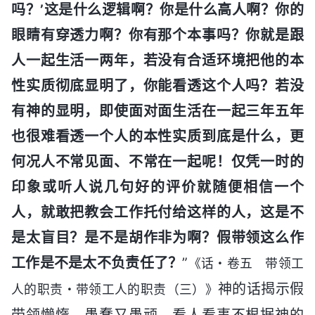
吗？’这是什么逻辑啊？你是什么高人啊？你的
眼睛有穿透力啊？你有那个本事吗？你就是跟
人一起生活一两年，若没有合适环境把他的本
性实质彻底显明了，你能看透这个人吗？若没
有神的显明，即使面对面生活在一起三年五年
也很难看透一个人的本性实质到底是什么，更
何况人不常见面、不常在一起呢！仅凭一时的
印象或听人说几句好的评价就随便相信一个
人，就敢把教会工作托付给这样的人，这是不
是太盲目？是不是胡作非为啊？假带领这么作
工作是不是太不负责任了？
”
《话・卷五 带领工
神的话揭示假
人的职责・带领工人的职责（三）》
带领懒惰、愚蠢又愚顽，看人看事不根据神的