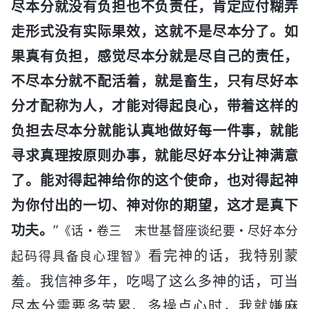
尽本分就没有负担也不负责任，肯定应付糊弄
走形式没有实际果效，这就不是尽本分了。如
果真有负担，感觉尽本分就是尽自己的责任，
不尽本分就不配活着，就是畜生，只有尽好本
分才配称为人，才能对得起良心，带着这样的
负担去尽本分就能认真地做好每一件事，就能
寻求真理按原则办事，就能尽好本分让神满意
了。能对得起神给你的这个使命，也对得起神
为你付出的一切、神对你的期望，这才是真下
功夫。
”
《话・卷三 末世基督座谈纪要・尽好本分
看完神的话，我特别蒙
起码得具备良心理智》
羞。我信神多年，吃喝了这么多神的话，可当
尽本分需要多劳累、多操点心时，我就嫌麻