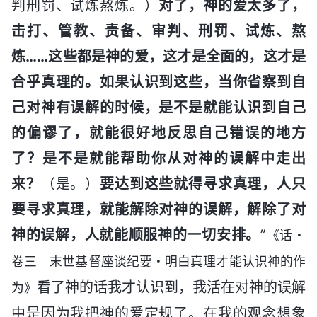
判刑罚、试炼熬炼。）
对了，神的爱太多了，
击打、管教、责备、审判、刑罚、试炼、熬
炼……这些都是神的爱，这才是全面的，这才是
合乎真理的。如果认识到这些，当你省察到自
己对神有误解的时候，是不是就能认识到自己
的偏谬了，就能很好地反思自己错误的地方
了？是不是就能帮助你从对神的误解中走出
来？
（是。）
要达到这些就得寻求真理，人只
要寻求真理，就能解除对神的误解，解除了对
神的误解，人就能顺服神的一切安排。
”
《话・
卷三 末世基督座谈纪要・明白真理才能认识神的作
看了神的话我才认识到，我活在对神的误解
为》
中是因为我把神的爱定规了。在我的观念想象