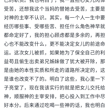
己的职责。我也明白了，我一直担心女儿肉体
受苦，还想我这个当妈的替她去受苦，主要是
对神的主宰不认识。其实，每一个人一生中要
经历哪些事、受哪些苦、担任什么角色神早就
都命定好了，我的担心顾虑都是多余的，再担
心也不能改变什么，更不能决定女儿的前途命
运。这次女儿被抓，如果她为了保全自己的利
益苟且偷生出卖弟兄姊妹做了犹大被开除，那
是由她的本性实质和所走的道路所决定的，这
是谁也改变不了的。明白了这些，我心里一下
子亮堂了，现在我该实行的就是把女儿交托给
神，顺服神的主宰安排，把心投入到工作中尽
好本分。后来通过吃喝一些神的话，我也明白