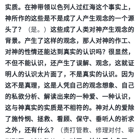
实质。在神带领以色列人过红海这个事实上，
神所作的这些是不是成了人产生观念的一个源
头了？
（是。）
这些成了人类对神产生观念的
背景。产生了这样的观念，那人对神的作工、
对神的性情还能达到真实的认识吗？很显然，
不但不能认识，还产生了误解、观念，这就证
明人的认识太片面了，不是真实的认识。因为
这不是真理，这是人凭自己的观念想象、自己
的私欲分析、解读出来的一种爱、一种认识，
这与神真实的实质是不相符的。神对人的爱除
了施怜悯、拯救、看顾、保守、垂听人的祈求
之外，还有什么？
（责打管教、修理对付、审