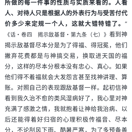
所做的每一件事的性质与实质来看的。人看
人、对待人只是根据人的外表行为与受苦付代
价多少来定规一个人，这就大错特错了。
”
看到神
《话・卷四 揭示敌基督・第九条（七）》
揭示敌基督尽本分是为了得福、得冠冕，他们
撇弃花费都是与神搞交易，换取进天国的福
分，这样的尽本分根本没有忠心、真心。如果
他们得不着福就会大发怨言甚至找神讲理、算
账。对照自己的表现跟敌基督一样。起初信神
看到我久治不愈的类风湿病好了，我心里对神
充满了感激之情，我就抱着让神给我治病、以
后还能得着好归宿的心理积极传福音、尽本
分，不论刮风下雨、酷暑严寒，为了多预备善