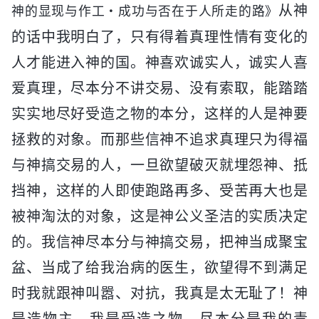
从神
神的显现与作工・成功与否在于人所走的路》
的话中我明白了，只有得着真理性情有变化的
人才能进入神的国。神喜欢诚实人，诚实人喜
爱真理，尽本分不讲交易、没有索取，能踏踏
实实地尽好受造之物的本分，这样的人是神要
拯救的对象。而那些信神不追求真理只为得福
与神搞交易的人，一旦欲望破灭就埋怨神、抵
挡神，这样的人即使跑路再多、受苦再大也是
被神淘汰的对象，这是神公义圣洁的实质决定
的。我信神尽本分与神搞交易，把神当成聚宝
盆、当成了给我治病的医生，欲望得不到满足
时我就跟神叫嚣、对抗，我真是太无耻了！神
是造物主，我是受造之物，尽本分是我的责