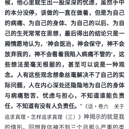
候，他心里就生出一股深深的忧虑，虽然手中
的本分没停，该做的一直在做着，但是为自己
的病痛、为自己的身体、为自己的以后、为自
己的生死常常在思想，最后得出的结论只是一
厢情愿地认为，‘神会医治，神会保守，神不会
放弃我的，神不会看着我陷入病痛不管的’，这
些想法是毫无根据的，甚至可以说是一种观
念。人有这些观念想象丝毫解决不了自己的实
际问题，人在内心深处还隐隐地为自己的身体
与病痛愁苦、忧虑与担心，不知道谁能负责
任，不知道有没有人负责任。
”
《话・卷六 关于
神揭示的就是我
追求真理・怎样追求真理（三）》
的情形。回想我信神不到三个月那么严重的类