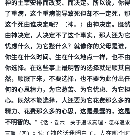
神的主宰安排而改变、而决定。所以说，你得
了重病，这个重病能导致死但却不一定死，那
这个死由谁决定呢？
（神。）
由神决定。既然
由神决定，人决定不了这个事实，那人还为它
忧虑什么，为它愁什么？就像你的父母是谁，
你生在什么时间、生在什么地点一样，也不由
你选择。在这些事上最明智的选择就是顺其自
然，顺服下来，不要选择，也不要为此付出任
何的心思精力，为它愁苦、为它忧虑、为它担
心。既然不能选择，人还要为它花费那么多的
精力、花费那么多的心思，这是愚蠢的，这是
不明智的。
”
《话・卷六 关于追求真理・怎样追求
读了神的话我明白了，人在哪个时
真理（四）》