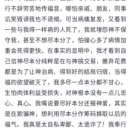
行不辞劳苦地传福音，哪怕亲戚、朋友、同事
讥笑毁谤我也不退缩。可当病痛复发，又看到
一些与我得一样病的人死了，我就埋怨神不保
守我，甚至不想尽本分了，怕操心多了病情加
重会死得更快。在事实的显明中，我才看到自
己信神尽本分纯粹是在与神搞交易，撇弃花费
都是为了让神治病、得到好的结局归宿，当得
福的欲望破灭了，我多尽一点本分都不甘心，
生怕肉体利益受损失，对神根本没有一点儿忠
心、真心。我嘴说要尽好本分还报神爱，其实
是在欺骗神，想利用尽本分作筹码换取以后的
福气。我真是太自私卑鄙、太诡诈了！我奉行