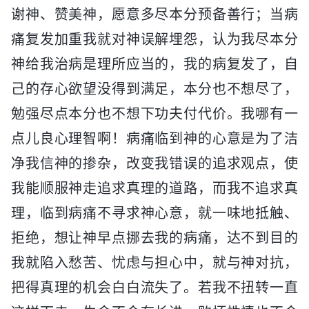
谢神、赞美神，愿意多尽本分预备善行；当病
痛复发加重我就对神误解埋怨，认为我尽本分
神给我治病是理所应当的，我的病复发了，自
己的存心欲望没得到满足，本分也不想尽了，
勉强尽点本分也不想下功夫付代价。我哪有一
点儿良心理智啊！病痛临到神的心意是为了洁
净我信神的掺杂，改变我错误的追求观点，使
我能顺服神走追求真理的道路，而我不追求真
理，临到病痛不寻求神心意，就一味地抵触、
拒绝，想让神早点挪去我的病痛，达不到目的
我就陷入愁苦、忧虑与担心中，就与神对抗，
把得真理的机会白白流失了。若我不扭转一直