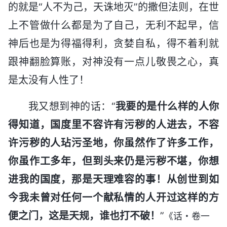
的就是“人不为己，天诛地灭”的撒但法则，在世
上不管做什么都是为了自己，无利不起早，信
神后也是为得福得利，贪婪自私，得不着利就
跟神翻脸算账，对神没有一点儿敬畏之心，真
是太没有人性了！
我又想到神的话：“
我要的是什么样的人你
得知道，国度里不容许有污秽的人进去，不容
许污秽的人玷污圣地，你虽然作了许多工作，
你虽作工多年，但到头来仍是污秽不堪，你想
进我的国度，那是天理难容的事！从创世到如
今我未曾对任何一个献私情的人开过这样的方
便之门，这是天规，谁也打不破！
”
《话・卷一