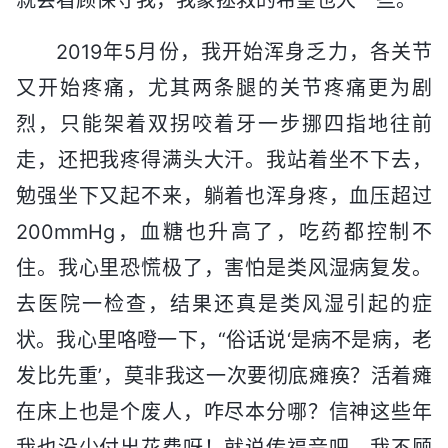
2019年5月份，我开始浑身乏力，各关节
又开始疼痛，尤其两条腿的关节疼痛更为剧
烈，只能架着双拐咬着牙一步挪四指地往前
走，还把我疼得满头大汗。我站着坐不下去，
勉强坐下又起不来，躺着也浑身疼，血压超过
200mmHg，血糖也升高了，吃药都控制不
住。我心里恐慌极了，害怕是类风湿病复发。
去医院一检查，结果还真是类风湿引起的症
状。我心里咯噔一下，“俗话说‘是病不是病，老
发比先重’，莫非我这一次要彻底瘫痪？活着瘫
在床上也是个废人，咋尽本分哪？信神这些年
我也没少付出花费呀！就说传福音吧，我不顾