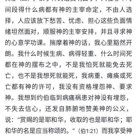
间段得什么病都有神的主宰命定，不由人选
择，人应该放下愁苦、忧虑、担心这些负面情
绪坦然面对，顺服神的主宰安排，并且寻求神
的心意学功课。揣摩着神的话，我心里豁然开
朗。我什么时候生病、病得轻重、什么时间死
都在神的摆布之中，不是我怕死就能免去死
亡，也不是我想死就能死，我病重、瘫痪或死
亡都有神的许可，我没有资格埋怨神、要求
神。我想到约伯临到病痛祸患对神没有埋怨，
不失去信心，还发自肺腑地赞美神的公义，
说：“赏赐的是耶和华，收取的也是耶和华；耶
和华的名是应当称颂的。”
而我享受神
（伯1:21）