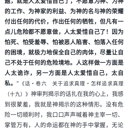
题，就是人太爱惜自己了，不愿意为神、为神
的工作、为神家的利益、为神的名与神的荣耀
付出任何的代价，作出任何的牺牲，但凡有一
点儿危险都不愿意做，人太爱惜自己了！因为
怕死、怕受羞辱、怕被恶人陷害、怕落入任何
的困境，就极力地保全自己的肉体，尽量让自
己不处于任何的危险境地。人这样做一方面是
人太诡诈，另一方面是人太爱惜自己，太自
私。
”
《话・卷六 关于追求真理・怎样追求真理
神审判揭示的话扎在我的心上，我感
（十九）》
到很蒙羞，我就是神揭示的这种情形。没有危
险一切顺利时，我口口声声喊着神主宰一切、
掌管万有，人的命运都在神的手中掌握，无论