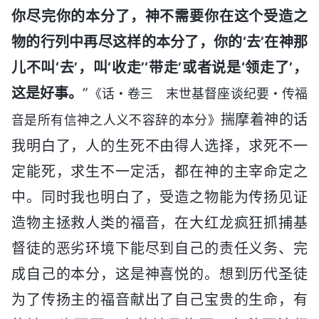
你尽完你的本分了，神不需要你在这个受造之
物的行列中再尽这样的本分了，你的‘去’在神那
儿不叫‘去’，叫‘收走’‘带走’或者说是‘领走了’，
这是好事。
”
《话・卷三 末世基督座谈纪要・传福
揣摩着神的话
音是所有信神之人义不容辞的本分》
我明白了，人的生死不由得人选择，求死不一
定能死，求生不一定活，都在神的主宰命定之
中。同时我也明白了，受造之物能为传扬见证
造物主拯救人类的福音，在大红龙疯狂抓捕基
督徒的恶劣环境下能尽到自己的责任义务、完
成自己的本分，这是神喜悦的。想到历代圣徒
为了传扬主的福音献出了自己宝贵的生命，有