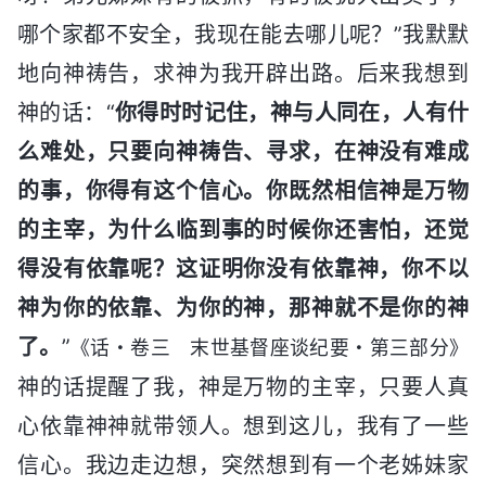
哪个家都不安全，我现在能去哪儿呢？”我默默
地向神祷告，求神为我开辟出路。后来我想到
神的话：“
你得时时记住，神与人同在，人有什
么难处，只要向神祷告、寻求，在神没有难成
的事，你得有这个信心。你既然相信神是万物
的主宰，为什么临到事的时候你还害怕，还觉
得没有依靠呢？这证明你没有依靠神，你不以
神为你的依靠、为你的神，那神就不是你的神
了。
”
《话・卷三 末世基督座谈纪要・第三部分》
神的话提醒了我，神是万物的主宰，只要人真
心依靠神神就带领人。想到这儿，我有了一些
信心。我边走边想，突然想到有一个老姊妹家