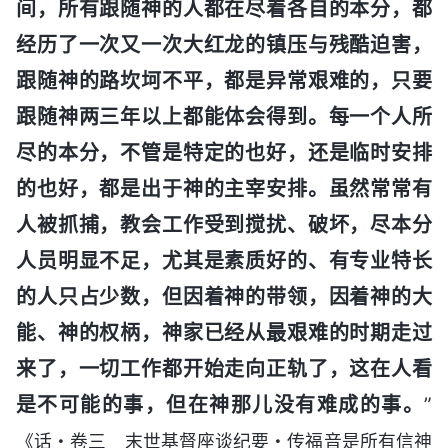
间，所有跟随神的人都在尽着各自的本分，都
经历了一次又一次大红龙的镇压与残酷迫害，
跟随神的路坎坷不平，都是异常艰难的，只要
跟随神两三年以上都能体会得到。每一个人所
尽的本分，不管是特定的也好，还是临时安排
的也好，都是出于神的主宰安排。虽然常常有
人被抓捕，教会工作受到搅扰、破坏，尽本分
人员明显不足，尤其是素质好的、有专业特长
的人只占少数，但因着神的带领，因着神的大
能、神的权柄，神家已经从最艰难的时期走过
来了，一切工作都开始走向正轨了，这在人看
是不可能的事，但在神那儿没有难成的事。
”
《话・卷三 末世基督座谈纪要・传福音是所有信神