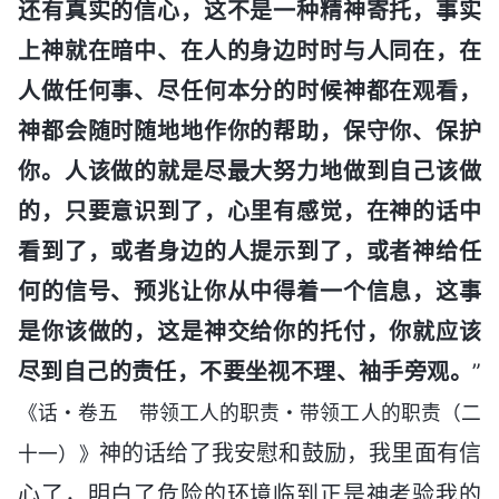
还有真实的信心，这不是一种精神寄托，事实
上神就在暗中、在人的身边时时与人同在，在
人做任何事、尽任何本分的时候神都在观看，
神都会随时随地地作你的帮助，保守你、保护
你。人该做的就是尽最大努力地做到自己该做
的，只要意识到了，心里有感觉，在神的话中
看到了，或者身边的人提示到了，或者神给任
何的信号、预兆让你从中得着一个信息，这事
是你该做的，这是神交给你的托付，你就应该
尽到自己的责任，不要坐视不理、袖手旁观。
”
《话・卷五 带领工人的职责・带领工人的职责（二
神的话给了我安慰和鼓励，我里面有信
十一）》
心了，明白了危险的环境临到正是神考验我的