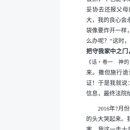
妥协去还报父母
大，我的良心会
袋像要炸开一样
么办呢？”这时
把守我家中之门
《话・卷一 神的
来。撒但施行诡
证！于是我就说
信息，最终法院
2016年
的头大哭起来。
害，我这一走十