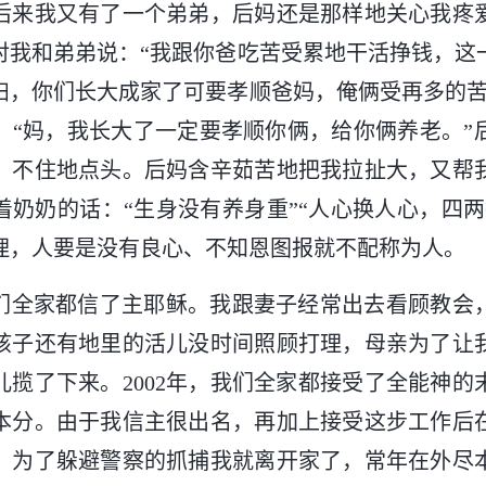
后来我又有了一个弟弟，后妈还是那样地关心我疼
对我和弟弟说：“我跟你爸吃苦受累地干活挣钱，这
妇，你们长大成家了可要孝顺爸妈，俺俩受再多的苦
：“妈，我长大了一定要孝顺你俩，给你俩养老。”
，不住地点头。后妈含辛茹苦地把我拉扯大，又帮
着奶奶的话：“生身没有养身重”“人心换人心，四两
理，人要是没有良心、不知恩图报就不配称为人。
，我们全家都信了主耶稣。我跟妻子经常出去看顾教会
孩子还有地里的活儿没时间照顾打理，母亲为了让
儿揽了下来。2002年，我们全家都接受了全能神的
本分。由于我信主很出名，再加上接受这步工作后
，为了躲避警察的抓捕我就离开家了，常年在外尽