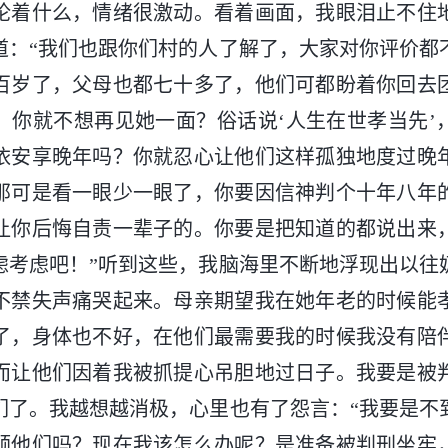
论着什么，情绪很激动。看着画面，我眼泪止不住
道：“我们也跟你们村的人了解了，大家对你评价都
百岁了，父母也都七十多了，他们可都盼着你回去
，你就不想再见她一面？俗话说‘人生在世孝当先’
依安享晚年吗？你就忍心让他们这样孤独地度过晚
那可是看一眼少一眼了，你要因信神判个十年八年
让你后悔自责一辈子的。你要是把知道的都说出来
虑考虑吧！”听到这些，我脑海里不断地浮现出以往
不禁失声痛哭起来。母亲期望我在她年老的时候能
了，身体也不好，在他们最需要我的时候我没有陪
而让他们因着我被抓提心吊胆地过日子。我要是被
们了。我越想越消极，心里也有了怨言：“我要是不
顺他们吗？现在我该怎么办呢？是准备被判刑坐牢