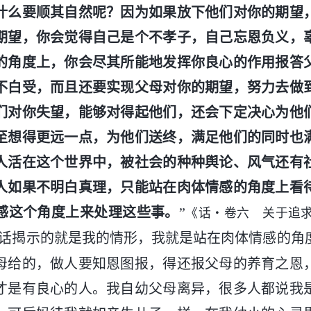
什么要顺其自然呢？因为如果放下他们对你的期望
期望，你会觉得自己是个不孝子，自己忘恩负义，
的角度上，你会尽其所能地发挥你良心的作用报答
不白受，而且还要实现父母对你的期望，努力去做
们对你失望，能够对得起他们，还会下定决心为他
至想得更远一点，为他们送终，满足他们的同时也
人活在这个世界中，被社会的种种舆论、风气还有
人如果不明白真理，只能站在肉体情感的角度上看
感这个角度上来处理这些事。
”
《话・卷六 关于追
话揭示的就是我的情形，我就是站在肉体情感的角
母给的，做人要知恩图报，得还报父母的养育之恩
才是有良心的人。我自幼父母离异，很多人都说我