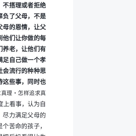
，不搭理或者拒绝
辜负了父母，不是
父母的恩情，让父
到他们让你做的每
们养老，让他们有
满足自己做一个孝
社会流行的种种思
待这些事，同时也
求真理・怎样追求真
度上看事，认为自
，尽力满足父母的
是个苦命的孩子，