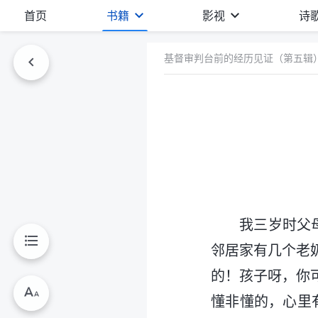
首页
书籍
影视
诗
基督审判台前的经历见证（第五辑
我三岁时父
邻居家有几个老
的！孩子呀，你
懂非懂的，心里