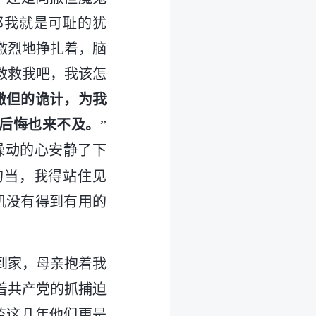
那我就是可耻的犹
激烈地挣扎着，脑
救救我吧，我该怎
撒但的诡计，为我
后悔也来不及。
”
躁动的心安静了下
的当，我得站住见
机没有得到有用的
回到家，母亲抱着我
着共产党的抓捕迫
监这几年他们更是