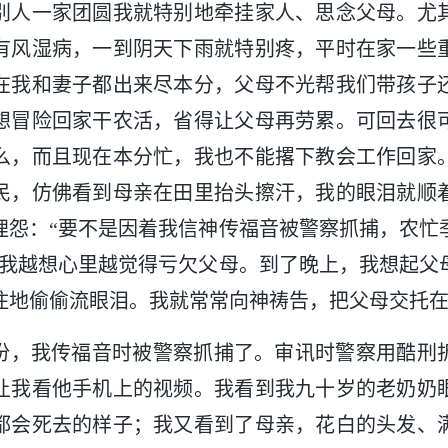
别人一家团圆我就特别地牵挂家人、思念父母。尤
有风湿病，一到阴天下雨就特别疼，平时在家一些
在我和妻子都出来尽本分，父母不光帮我们带孩子
想冒险回家干农活，省得让父母再劳累。可回去很
么，而且现在本分忙，我也不能撂下教会工作回家
民，仿佛看到母亲在田里抬头擦汗，我的眼泪就顺
埋怨：“要不是因着我信神传福音被警察抓捕，农忙
”我越想心里越觉得亏欠父母。到了晚上，我想起父
住地偷偷流眼泪。我就常常向神祷告，把父母交托
12月份，我传福音时被警察抓捕了。审讯时警察用酷
让我看他手机上的视频。我看到我九十岁的老奶奶
都会死去的样子；我又看到了母亲，花白的头发、