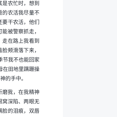
其是农忙时，想到
重的农活我尽量不
还要干农活，他们
可能被警察抓走，
。走在路上我看到
着脸颊滑落下来，
季节我不也能回家
母在田地里蹒跚操
在神的手中。
刑折磨我，在我精神
眼窝深陷、两眼无
满脸的泪痕，双唇