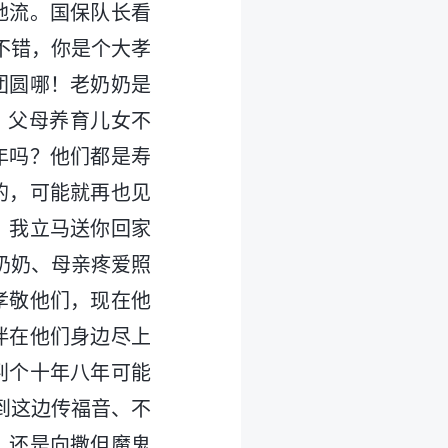
地流。国保队长看
不错，你是个大孝
团圆哪！老奶奶是
，父母养育儿女不
年吗？他们都是寿
的，可能就再也见
，我立马送你回家
奶奶、母亲疼爱照
孝敬他们，现在他
伴在他们身边尽上
判个十年八年可能
到这边传福音、不
，还是向撒但魔鬼