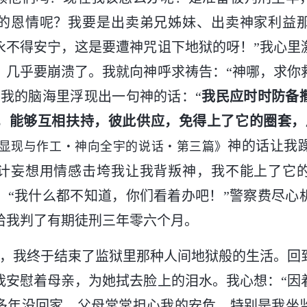
的恩情呢？我要是出卖弟兄姊妹、出卖神家利益
永不得安宁，这是要遭神咒诅下地狱的呀！”我心里
，几乎要崩溃了。我就向神呼求祷告：“神哪，求你
，我的脑海里浮现出一句神的话：“
我民应时时防备
，能够互相扶持，彼此供应，免得上了它的圈套，
神的话让我
显现与作工・神向全宇的说话・第三篇》
计妄想用情感击垮我让我背叛神，我不能上了它
：“我什么都不知道，你们看着办吧！”警察费尽心
给我判了有期徒刑三年零六个月。
7月份，我终于结束了监狱里那种人间地狱般的生活。
我安慰着母亲，为她拭去脸上的泪水。我心想：“因
多年没回家，父母常常担心我的安危，特别是我坐