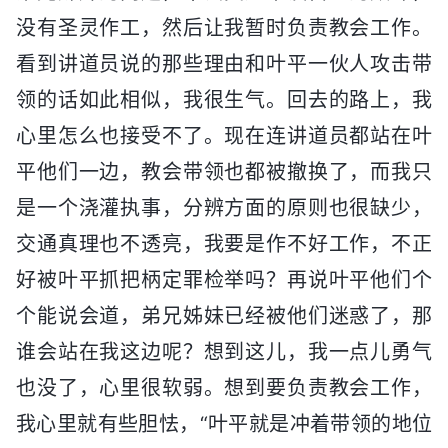
没有圣灵作工，然后让我暂时负责教会工作。
看到讲道员说的那些理由和叶平一伙人攻击带
领的话如此相似，我很生气。回去的路上，我
心里怎么也接受不了。现在连讲道员都站在叶
平他们一边，教会带领也都被撤换了，而我只
是一个浇灌执事，分辨方面的原则也很缺少，
交通真理也不透亮，我要是作不好工作，不正
好被叶平抓把柄定罪检举吗？再说叶平他们个
个能说会道，弟兄姊妹已经被他们迷惑了，那
谁会站在我这边呢？想到这儿，我一点儿勇气
也没了，心里很软弱。想到要负责教会工作，
我心里就有些胆怯，“叶平就是冲着带领的地位