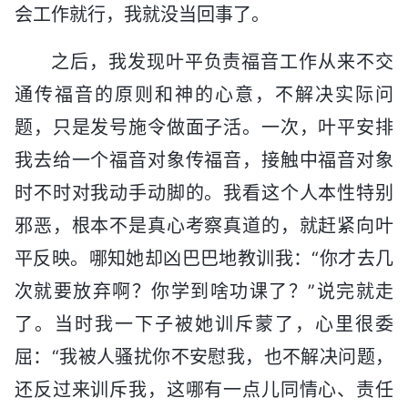
会工作就行，我就没当回事了。
之后，我发现叶平负责福音工作从来不交
通传福音的原则和神的心意，不解决实际问
题，只是发号施令做面子活。一次，叶平安排
我去给一个福音对象传福音，接触中福音对象
时不时对我动手动脚的。我看这个人本性特别
邪恶，根本不是真心考察真道的，就赶紧向叶
平反映。哪知她却凶巴巴地教训我：“你才去几
次就要放弃啊？你学到啥功课了？”说完就走
了。当时我一下子被她训斥蒙了，心里很委
屈：“我被人骚扰你不安慰我，也不解决问题，
还反过来训斥我，这哪有一点儿同情心、责任