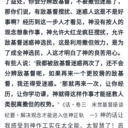
了益处，你会分辨敌基督，不被撒但迷惑了，
那你们说，有敌基督搅扰、迷惑人这是不是好
事啊？经历到这一步人才看见，神没有按人的
观念想象作事，神允许大红龙疯狂搅扰，允许
敌基督迷惑神选民，这是利用撒但效力，是为
了成全神选民，人这才明白了神的良苦用心。
有些人说：‘我都被敌基督迷惑两次了，还不会
分辨敌基督呢，如果再来一个更狡猾的敌基
督，我还得受迷惑。’那就再来一次，让你经
历，让你学功课，神就得这样作事才能拯救人
类脱离撒但的权势。
”
《话・卷三 末世基督座谈
神的话让
纪要・解决观念才能进入信神正轨 一》
我感受到神作工实在太全能、太智慧了！恶