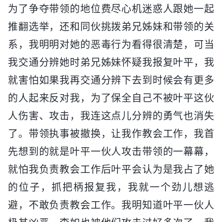
为了争夺带领的地位费尽心机迷惑人跟她一起
推翻选举，还和同伙挑拨弟兄姊妹和带领的关
系，我明明对她的恶毒行为看得很清楚，可当
我交通分辨她时弟兄姊妹怀疑我报复叶平，我
就害怕如果我再交通分辨下去到时候会有更多
的人起来反对我，为了保全自己不被叶平这伙
人伤害、攻击，我连这点儿分辨的勇气也消失
了。带领执事被撤换，让我作教会工作，我首
先想到的就是叶平一伙人攻击带领的一幕幕，
就怕我负责教会工作后叶平会认为是我占了她
的位子，抓把柄报复我，我就一个劲儿想逃
避，不敢负责教会工作。我明知道叶平一伙人