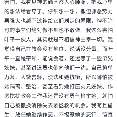
害怕，我看见神的确鉴察人心肺腑，把我心里
的想法给看穿了。仔细想一想，撒但邪恶势力
再强大也越不过神给它们划定的界限，神不许
可的事它们绝对做不到也不敢做。我这么害怕
叶平一伙人，其实就是不相信神主宰一切。我
觉得自己在教会没有地位，说话没分量，而叶
平一直是带领，能说会道，还迷惑了一些弟兄
姊妹，甚至讲道员也倒向他们一边。自己势单
力薄、人微言轻，没法和她抗衡，所以哪怕被
她隔离、整治，甚至看到她打压弟兄姊妹、作
恶搅扰教会工作我还是没有勇气检举她，就怕
自己被撤换清除失去蒙拯救的机会。我苟且偷
生，放任她继续作恶，不揭露她的恶行，简直