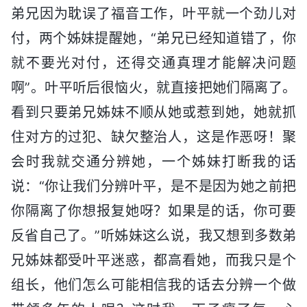
弟兄因为耽误了福音工作，叶平就一个劲儿对
付，两个姊妹提醒她，“弟兄已经知道错了，你
就不要光对付，还得交通真理才能解决问题
啊”。叶平听后很恼火，就直接把她们隔离了。
看到只要弟兄姊妹不顺从她或惹到她，她就抓
住对方的过犯、缺欠整治人，这是作恶呀！聚
会时我就交通分辨她，一个姊妹打断我的话
说：“你让我们分辨叶平，是不是因为她之前把
你隔离了你想报复她呀？如果是的话，你可要
反省自己了。”听姊妹这么说，我又想到多数弟
兄姊妹都受叶平迷惑，都高看她，而我只是个
组长，他们怎么可能相信我的话去分辨一个做