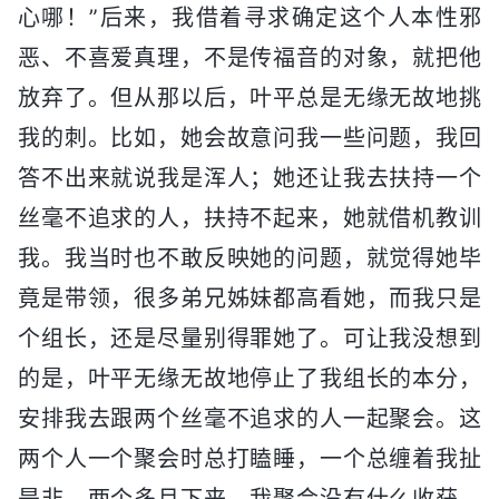
心哪！”后来，我借着寻求确定这个人本性邪
恶、不喜爱真理，不是传福音的对象，就把他
放弃了。但从那以后，叶平总是无缘无故地挑
我的刺。比如，她会故意问我一些问题，我回
答不出来就说我是浑人；她还让我去扶持一个
丝毫不追求的人，扶持不起来，她就借机教训
我。我当时也不敢反映她的问题，就觉得她毕
竟是带领，很多弟兄姊妹都高看她，而我只是
个组长，还是尽量别得罪她了。可让我没想到
的是，叶平无缘无故地停止了我组长的本分，
安排我去跟两个丝毫不追求的人一起聚会。这
两个人一个聚会时总打瞌睡，一个总缠着我扯
是非，两个多月下来，我聚会没有什么收获，