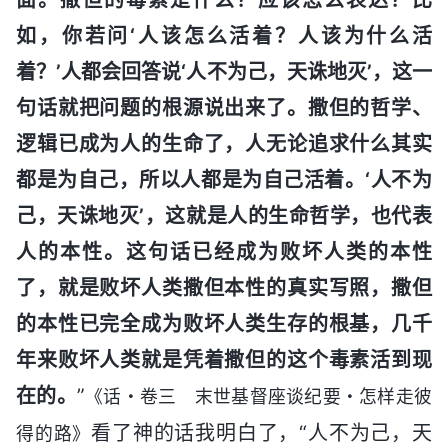
如，你若问‘人该怎么活着？人该为什么活
着？’人都会回答说‘人不为己，天诛地灭’，这一
句话就把问题的根源说出来了。撒但的哲学、
逻辑已成为人的生命了，人无论追求什么其实
都是为自己，所以人都是为自己活着。‘人不为
己，天诛地灭’，这就是人的生命哲学，也代表
人的本性。这句话已经成为败坏人类的本性
了，就是败坏人类撒但本性的真实写照，撒但
的本性已完全成为败坏人类生存的根基，几千
年来败坏人类就是凭着撒但的这个毒素活到现
在的。
”
《话・卷三 末世基督座谈纪要・怎样走彼
看了神的话我明白了，“人不为己，天
得的路》