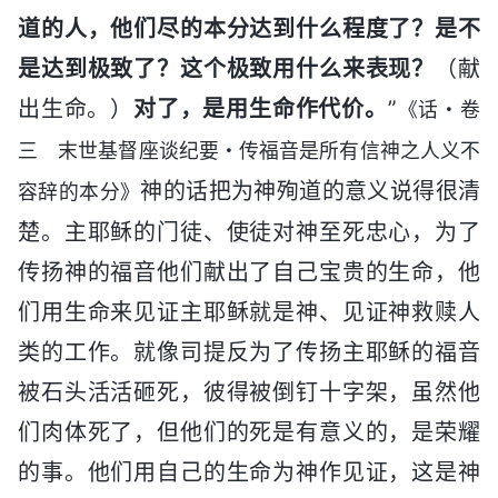
道的人，他们尽的本分达到什么程度了？是不
是达到极致了？这个极致用什么来表现？
（献
出生命。）
对了，是用生命作代价。
”
《话・卷
三 末世基督座谈纪要・传福音是所有信神之人义不
神的话把为神殉道的意义说得很清
容辞的本分》
楚。主耶稣的门徒、使徒对神至死忠心，为了
传扬神的福音他们献出了自己宝贵的生命，他
们用生命来见证主耶稣就是神、见证神救赎人
类的工作。就像司提反为了传扬主耶稣的福音
被石头活活砸死，彼得被倒钉十字架，虽然他
们肉体死了，但他们的死是有意义的，是荣耀
的事。他们用自己的生命为神作见证，这是神