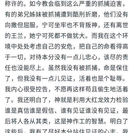
称许的。如今教会临到这么严重的抓捕迫害，
有的弟兄姊妹被抓捕遭到酷刑折磨，他们没有
向撒但屈服，宁可坐牢也不背叛神，还有离世
的王兰，她宁可死都不做犹大。而我在这个环
境中处处考虑自己的安危，把自己的命看得高
于一切，对待本分没有一点儿忠心，该尽的责
任也没能尽上。虽然我没有被抓捕，命是保住
了，但我没有一点儿见证，活着也是个耻辱。
我内心很受控告，不愿再这样苟且偷生地活着
了。我还明白了，神就是利用大红龙效力检验
谁是真信谁是假信、谁有见证谁没有见证，最
后将人各从其类，这是神作工的智慧。明白了
这些后，我有了尽好本分站住见证的心志。我