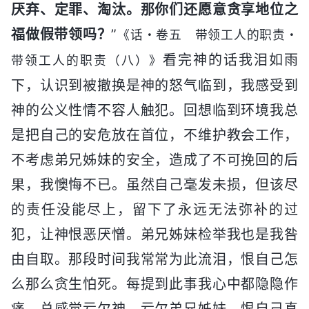
厌弃、定罪、淘汰。那你们还愿意贪享地位之
福做假带领吗？
”
《话・卷五 带领工人的职责・
看完神的话我泪如雨
带领工人的职责（八）》
下，认识到被撤换是神的怒气临到，我感受到
神的公义性情不容人触犯。回想临到环境我总
是把自己的安危放在首位，不维护教会工作，
不考虑弟兄姊妹的安全，造成了不可挽回的后
果，我懊悔不已。虽然自己毫发未损，但该尽
的责任没能尽上，留下了永远无法弥补的过
犯，让神恨恶厌憎。弟兄姊妹检举我也是我咎
由自取。那段时间我常常为此流泪，恨自己怎
么那么贪生怕死。每提到此事我心中都隐隐作
痛，总感觉亏欠神、亏欠弟兄姊妹，恨自己真