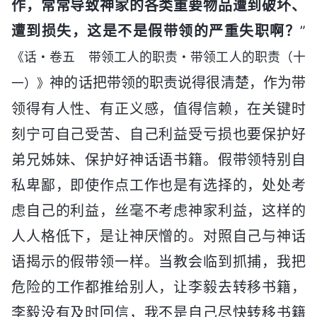
作，常常导致神家的各类重要物品遭到破坏、
遭到损失，这是不是假带领的严重失职啊？
”
《话・卷五 带领工人的职责・带领工人的职责（十
神的话把带领的职责说得很清楚，作为带
一）》
领得有人性、有正义感，值得信赖，在关键时
刻宁可自己受苦、自己利益受亏损也要保护好
弟兄姊妹、保护好神话语书籍。假带领特别自
私卑鄙，即使作点工作也是有选择的，处处考
虑自己的利益，丝毫不考虑神家利益，这样的
人人格低下，是让神厌憎的。对照自己与神话
语揭示的假带领一样。当教会临到抓捕，我把
危险的工作都推给别人，让李毅去转移书籍，
李毅没有及时回信，我不是自己尽快转移书籍