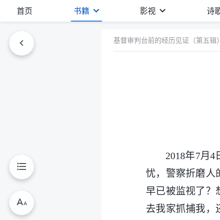
首页
书籍
影视
诗
基督审判台前的经历见证（第五辑
2018年
忧，警察折磨人
早已被监视了？
去我家抓捕我，