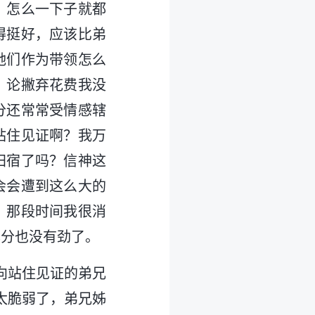
，怎么一下子就都
得挺好，应该比弟
她们作为带领怎么
，论撇弃花费我没
分还常常受情感辖
站住见证啊？我万
归宿了吗？信神这
会会遭到这么大的
。那段时间我很消
本分也没有劲了。
向站住见证的弟兄
太脆弱了，弟兄姊