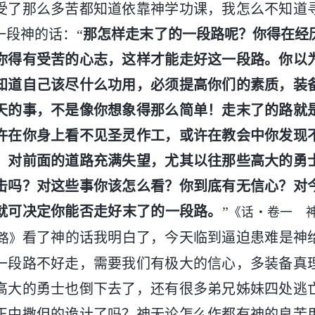
受了那么多苦都知道依靠神学功课，我怎么不知道
一段神的话：“
那怎样走末了的一段路呢？你得在经
你得有受苦的心志，这样才能走好这一段路。你以
知道自己该尽什么功用，必须提高你们的素质，装
天的事，不是像你想象得那么简单！走末了的路就
许在你身上看不见圣灵作工，或许在教会中你发现
，对前面的道路充满失望，尤其以往那些高大的勇
击吗？对这些事你该怎么看？你到底有无信心？对
就可决定你能否走好末了的一段路。
”
《话・卷一 
看了神的话我明白了，今天临到逼迫患难是神
路》
一段路不好走，需要我们有极大的信心，多装备真
高大的勇士也倒下去了，还有很多弟兄姊妹四处逃
正中撒但的诡计了吗？神无论怎么作都有神的良苦