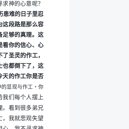
寻求神的心意呢？
历患难的日子里忍
为这段路是那么容
备足够的真理。这
是看你的信心、心
不了圣灵的作工，
士也都倒下了，这
今天的作工你是否
神的显现与作工・你
给我们每个人摆上
理。看到很多弟兄
亡，我就悲观失望
用心，我不寻求神