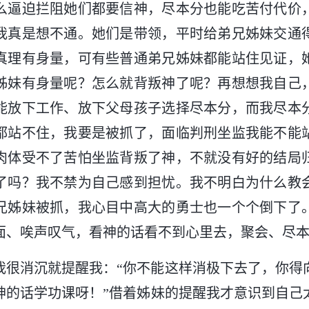
么逼迫拦阻她们都要信神，尽本分也能吃苦付代价
我真是想不通。她们是带领，平时给弟兄姊妹交通
真理有身量，可有些普通弟兄姊妹都能站住见证，
姊妹有身量呢？怎么就背叛神了呢？再想想我自己
能放下工作、放下父母孩子选择尽本分，而我尽本
都站不住，我要是被抓了，面临判刑坐监我能不能
肉体受不了苦怕坐监背叛了神，不就没有好的结局
了吗？我不禁为自己感到担忧。我不明白为什么教
兄姊妹被抓，我心目中高大的勇士也一个个倒下了
面、唉声叹气，看神的话看不到心里去，聚会、尽
我很消沉就提醒我：“你不能这样消极下去了，你得
神的话学功课呀！”借着姊妹的提醒我才意识到自己