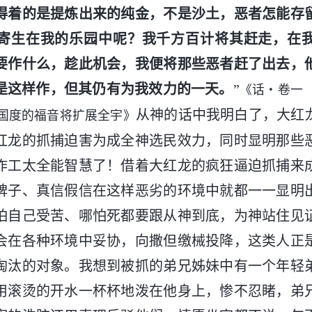
得着的是提炼出来的纯金，不是沙土，恶者怎能存
寄生在我的乐园中呢？我千方百计将其赶走，在
要作什么，趁此机会，我便将那些恶者赶了出去，
是这样作，但其仍有为我效力的一天。
”
《话・卷一
从神的话中我明白了，大红
国度的福音将扩展全宇》
红龙的抓捕迫害为成全神选民效力，同时显明那些
作工太全能智慧了！借着大红龙的疯狂逼迫抓捕来
稗子、真信假信在这样恶劣的环境中就都一一显明
怕自己受苦、哪怕死都要跟从神到底，为神站住见
会在各种环境中妥协，向撒但缴械投降，这类人正
淘汰的对象。我想到被抓的弟兄姊妹中有一个年轻
用滚烫的开水一杯杯地泼在他身上，惨不忍睹，弟