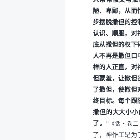
陋、卑鄙，从而
步摆脱撒但的控
认识、顺服，对
底从撒但的权下
人不再是撒但口
样的人正直，对
但蒙羞，让撒但
了撒但，使撒但
终目标。每个跟
撒但的大大小小
了。
”
《话・卷二
了，神作工是为