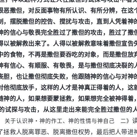
恨恶撒但，对反面事物有所认识、有所分辨，在这
制，摆脱撒但的控告、搅扰与攻击，直到人凭着神
神的信心与敬畏完全胜过了撒但的攻击，胜过了撒
得以被解救出来了。人得以被解救意味着撒但宣告
中的食物，不再是撒但要吞吃的对象，而是撒但放
神有信心、有顺服、有敬畏，是与撒但彻底决裂的
丧胆，也让撒但彻底失败，他跟随神的信心与对神
对他彻底放手，这样的人才是神真正得着的人，这
随神的人，如果想要蒙拯救，如果想完全被神得着
的试探与攻击，从这里走出来能完全胜过撒但的
 关于认识神・神的作工、神的性情与神自己 二》
了拯救人脱离罪恶、脱离撒但权势，最后把人带进