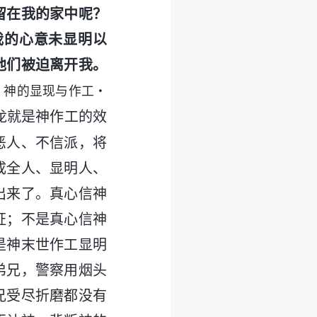
留在我的家中呢？
我的心意未显明以
他们被迫离开我。
 神的显现与作工・
龙就是神作工的效
恶人、不信派，将
成全人、显明人、
出来了。真心信神
证；不是真心信神
是神末世作工显明
弟兄，警察用烟头
兄受尽折磨都没有