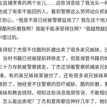
在追捕李青的两个女儿……这些消息给了我当头一
也成了有家不能回的人。看到警察这么劳师动众抓
又担心，“我是不是已经被警察监视了？我在这个地
得酷刑折磨我啊？我能不能承受得住啊？”我越想越
中度过的。
我得知丁杰受不住酷刑折磨出卖了很多弟兄姊妹，
。当时书籍已经被提前转移走了，但是保管书籍的
三十万存款被警察掳走。丁杰还领着警察抓捕弟兄
捕，有的弟兄姊妹家被抄了，还有很多弟兄姊妹
被抓了，她经受不住警察的恐吓威胁、酷刑折磨，
姊妹和教会钱财。得知这些消息我很惊讶，不敢相
，怎么能出卖呢？丁杰和夏雨都信神好几年了，她