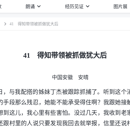
歌
朗诵
经历见证
图片展
）
41 得知带领被抓做犹大后
41 得知带领被抓做犹大后
中国安徽 安晴
7月4日，与我配搭的姊妹丁杰被跟踪抓捕了。听到这
的手段那么残忍，她能不能承受得住啊？我跟她接
想到这儿，我心里有些害怕。没过几天，我收到老
还跟村里的人说只要发现我回去就举报，信里还说