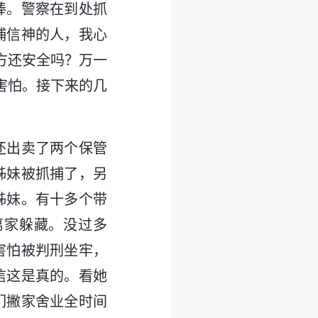
棒。警察在到处抓
捕信神的人，我心
方还安全吗？万一
害怕。接下来的几
还出卖了两个保管
姊妹被抓捕了，另
姊妹。有十多个带
离家躲藏。没过多
害怕被判刑坐牢，
信这是真的。看她
们撇家舍业全时间