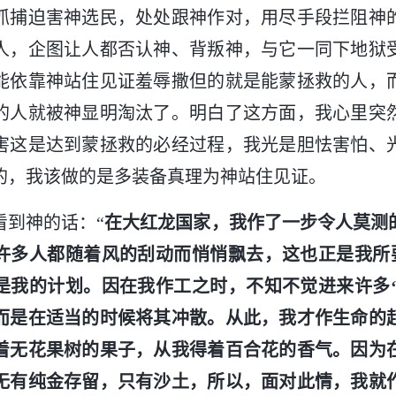
抓捕迫害神选民，处处跟神作对，用尽手段拦阻神
人，企图让人都否认神、背叛神，与它一同下地狱
能依靠神站住见证羞辱撒但的就是能蒙拯救的人，
的人就被神显明淘汰了。明白了这方面，我心里突
害这是达到蒙拯救的必经过程，我光是胆怯害怕、
的，我该做的是多装备真理为神站住见证。
看到神的话：“
在大红龙国家，我作了一步令人莫测
许多人都随着风的刮动而悄悄飘去，这也正是我所要
是我的计划。因在我作工之时，不知不觉进来许多‘
而是在适当的时候将其冲散。从此，我才作生命的
着无花果树的果子，从我得着百合花的香气。因为
无有纯金存留，只有沙土，所以，面对此情，我就