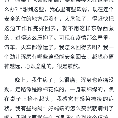
么办？”想到这些，我心里有些软弱，现在连个
安全的住的地方都没有，太危险了！得赶快把
这边工作作完好回去，就不用这样东躲西藏
的，过得这么压抑了。可现在疫情那么严重，
汽车、火车都停运了，我怎么回得去啊？我一
个劲儿琢磨有哪些途径能安全回去，越想心离
神越远，心烦意乱的，很是煎熬。
晚上，我生病了，头很痛，浑身也疼痛没
劲，走路像是踩棉花似的，一身软绵绵的，趴
在桌子上抬不起头，我感觉有感染瘟疫的症
状。我有些纳闷：好端端的怎么突然就病倒了
呢？我到底要学什么功课呀？临到这个环境，