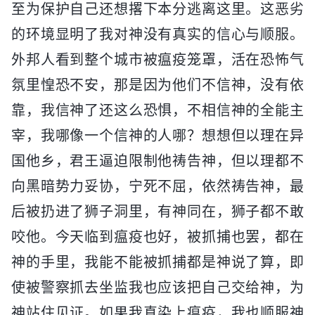
至为保护自己还想撂下本分逃离这里。这恶劣
的环境显明了我对神没有真实的信心与顺服。
外邦人看到整个城市被瘟疫笼罩，活在恐怖气
氛里惶恐不安，那是因为他们不信神，没有依
靠，我信神了还这么恐惧，不相信神的全能主
宰，我哪像一个信神的人哪？想想但以理在异
国他乡，君王逼迫限制他祷告神，但以理都不
向黑暗势力妥协，宁死不屈，依然祷告神，最
后被扔进了狮子洞里，有神同在，狮子都不敢
咬他。今天临到瘟疫也好，被抓捕也罢，都在
神的手里，我能不能被抓捕都是神说了算，即
使被警察抓去坐监我也应该把自己交给神，为
神站住见证。如果我真染上瘟疫，我也顺服神