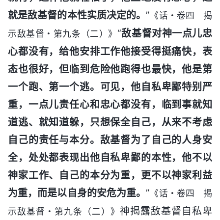
就是敌基督的本性实质决定的。
”
《话・卷四 揭
“
敌基督对神一点儿忠
示敌基督・第九条（二）》
心都没有，给他安排工作他接受得挺痛快，表
态也很好，但临到危险他跑得也最快，他是第
一个跑、第一个逃。可见，他自私卑鄙特别严
重，一点儿责任心和忠心都没有，临到事就知
道逃、就知道躲，只想保全自己，从来不考虑
自己的责任与本分。敌基督为了自己的人身安
全，处处都表现出他自私卑鄙的本性，他不以
神家工作、自己的本分为重，更不以神家利益
为重，而是以自身的安危为重。
”
《话・卷四 揭
神揭露敌基督自私卑
示敌基督・第九条（二）》