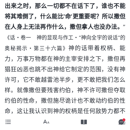
出来之时，那么一切都不在话下了，谁也不能
将其难倒了，什么能比‘命’更重要呢？所以撒但
在人身上无法再作什么，撒但拿人也没办法。
”
《话・卷一 神的显现与作工・“神向全宇的说话”的
神的话带着权柄、能
奥秘揭示・第三十六篇》
力，万事万物都在神的主宰安排之下，撒但再
猖狂凶恶也跳不出神给它制定的范围，没有神
许可，它不敢越雷池半步，更不敢把我们怎么
样。就像撒但要残害约伯，神不许可撒但夺取
约伯的性命，撒但施尽诡计也不敢动约伯的性
命，这让我认识到神的权柄是任何敌势力都不
能超越的。这里环境这么恶劣，我没被抓这都