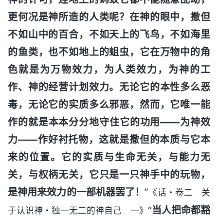
更何况是神所造的人类呢？在神的眼中，撒但
不如山中的百合，不如天上的飞鸟，不如海里
的鱼类，也不如地上的蛆虫，它在万物中的角
色就是为万物效力，为人类效力，为神的工
作、神的经营计划效力。无论它的本性多么恶
毒，无论它的实质多么邪恶，然而，它唯一能
作的就是本本分分地守住它的功用——为神效
力——作好衬托物，这就是撒但的本质与它本
来的位置。它的实质与生命无关，与能力无
关，与权柄无关，它只是一只神手中的玩物，
是神用来效力的一部机器罢了！
”
《话・卷二 关
“
当人把命都豁
于认识神・独一无二的神自己 一》