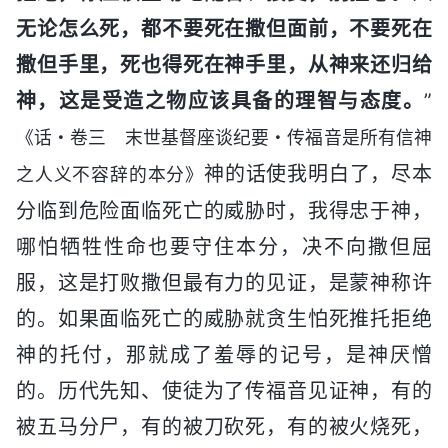
无论怎么死，都不要死在撒但面前，不要死在
撒但手里，死也得死在神手里，从神来还归给
神，这是受造之物应该具备的理智与态度。
”
《话・卷三 末世基督座谈纪要・传福音是所有信神
神的话使我明白了，尽本
之人义不容辞的本分》
分临到危险面临死亡的威胁时，我得忠于神，
哪怕牺牲性命也要守住本分，决不向撒但屈
服，这是打败撒但最有力的见证，是蒙神称许
的。如果面临死亡的威胁就贪生怕死推托拒绝
神的托付，那就成了羞辱的记号，是神厌憎
的。历代先知、使徒为了传福音见证神，有的
被五马分尸，有的被刀砍死，有的被火烧死，