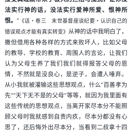
法实行神的话，没法实行爱神所爱、恨神所
恨。
”
《话・卷三 末世基督座谈纪要・认识自己的
从神的话中我明白了，
错误观点才能有真实转变》
撒但借用各种各样的方式来败坏人，比如父母
的教导、学校的教育、周围人的言论，让我们
认为父母生养了我们我们就得报答父母的恩
情，不然就是没良心，是逆子，会遭人唾弃。
从小我就被灌输这些思想观点，什么“百善孝为
先”“天下无不是的父母”等等，就因为我里面有
这些传统的思想观点，当离开家尽本分不能照
顾父母时我就感到自责内疚，尽本分都没有心
思了，还后悔外出尽本分，当看到二叔拿十四