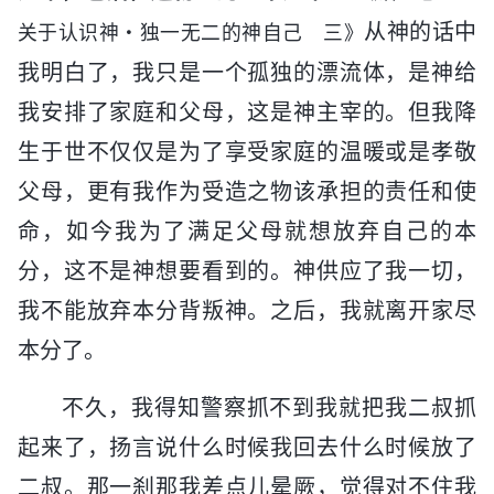
从神的话中
关于认识神・独一无二的神自己 三》
我明白了，我只是一个孤独的漂流体，是神给
我安排了家庭和父母，这是神主宰的。但我降
生于世不仅仅是为了享受家庭的温暖或是孝敬
父母，更有我作为受造之物该承担的责任和使
命，如今我为了满足父母就想放弃自己的本
分，这不是神想要看到的。神供应了我一切，
我不能放弃本分背叛神。之后，我就离开家尽
本分了。
不久，我得知警察抓不到我就把我二叔抓
起来了，扬言说什么时候我回去什么时候放了
二叔。那一刹那我差点儿晕厥，觉得对不住我