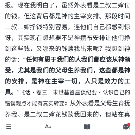
报。现在我明白了，虽然外表看是二叔二婶付
的钱，但这背后都是神的主宰安排。那段时间
二叔二婶挣钱特别容易，连他们自己都感到惊
讶，其实现在想想要不是神摆布安排让他们挣
到这些钱，又哪来的钱赎我出来呢？我想到神
的话：“
任何有恩于我们的人我们都应该从神领
受，尤其是我们的父母生养我们，这些都是神
的安排，是神在主宰一切，人只是效力的工
具。
”
《话・卷三 末世基督座谈纪要・认识自己的
从外表看是父母生育抚
错误观点才能有真实转变》
养我、是二叔二婶花钱赎我回来的，但站在真
理的角度来看，这些都是神主宰安排的。父母