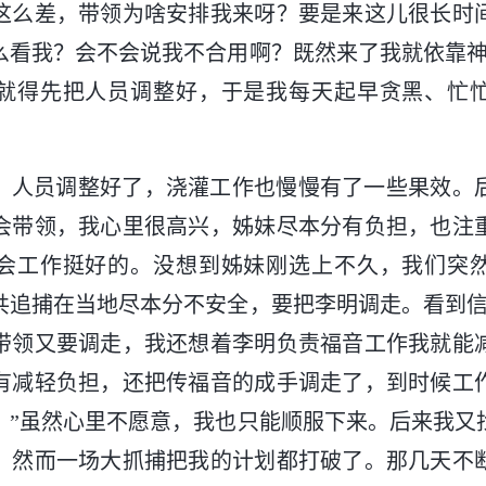
这么差，带领为啥安排我来呀？要是来这儿很长时
么看我？会不会说我不合用啊？既然来了我就依靠神
就得先把人员调整好，于是我每天起早贪黑、忙
，人员调整好了，浇灌工作也慢慢有了一些果效。
会带领，我心里很高兴，姊妹尽本分有负担，也注
会工作挺好的。没想到姊妹刚选上不久，我们突
共追捕在当地尽本分不安全，要把李明调走。看到信
带领又要调走，我还想着李明负责福音工作我就能
有减轻负担，还把传福音的成手调走了，到时候工
？”虽然心里不愿意，我也只能顺服下来。后来我又
，然而一场大抓捕把我的计划都打破了。那几天不