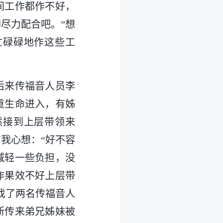
间工作都作不好，
尽力配合吧。”想
忙碌碌地作这些工
后来传福音人员李
重生命进入，有姊
然接到上层带领来
我心想：“好不容
减轻一些负担，没
作果效不好上层带
找了两名传福音人
断传来弟兄姊妹被