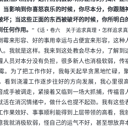
；当影响到你喜怒哀乐的时候，你尽本分，你跟随
破坏；当这些正面的东西被破坏的时候，你所明白
到任何作用。
”
《话・卷六 关于追求真理・怎样追求真
倒霉来形容、好的事用幸运与占便宜来形容，这种
人。我就是这样。我来到这处教会尽本分，了解到
灌人员对本分没有负担，很多新人也消极软弱，传
霉。为了把工作作好，我每天起早贪黑地忙碌，
，看到浇灌工作逐步往好的方向发展，我心里很
音成手被调走，紧接着又临到一场大抓捕，传福音
就活在消沉情绪中，做什么也提不起劲。我有这些
工作果效好、事事顺利能得到上层带领的高看，我
意我就消极软弱，怪自己的运气不好，甚至想放弃