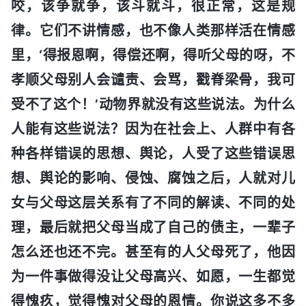
咬，该争就争，该斗就斗，很正常，这是规
律。它们不讲情感，也不像人类那样活在情感
里，‘得报恩啊，得偿还啊，得听父母的呀，不
孝顺父母别人会谴责、会骂，戳脊梁骨，我可
受不了这个！’动物界就没有这些说法。为什么
人能有这些说法？因为在社会上、人群中有各
种各样错误的思想、舆论，人受了这些错误思
想、舆论的影响、侵蚀、腐蚀之后，人就对儿
女与父母这层关系有了不同的解读、不同的处
理，最后就把父母当成了自己的债主，一辈子
怎么还也还不完。甚至有的人父母死了，他因
为一件事做得没让父母高兴、如愿，一生都觉
得愧疚，觉得愧对父母的恩情。你说这多不多