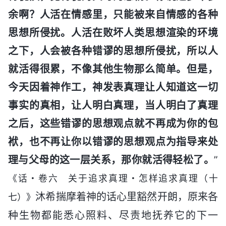
余啊？人活在情感里，只能被来自情感的各种
思想所侵扰。人活在败坏人类思想渲染的环境
之下，人会被各种错谬的思想所侵扰，所以人
就活得很累，不像其他生物那么简单。但是，
今天因着神作工，神发表真理让人知道这一切
事实的真相，让人明白真理，当人明白了真理
之后，这些错谬的思想观点就不再成为你的包
袱，也不再让你以错谬的思想观点为指导来处
理与父母的这一层关系，那你就活得轻松了。
”
《话・卷六 关于追求真理・怎样追求真理（十
沐希揣摩着神的话心里豁然开朗，原来各
七）》
种生物都能悉心照料、尽责地抚养它的下一