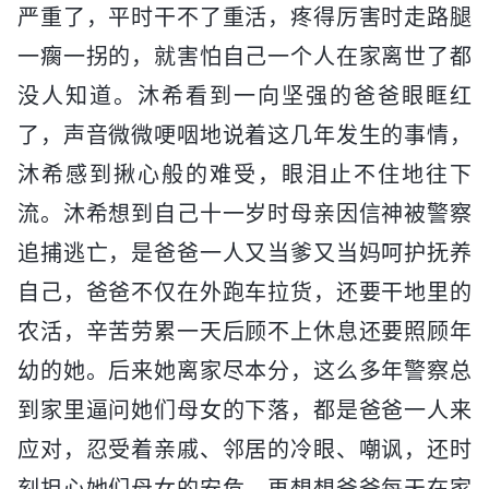
严重了，平时干不了重活，疼得厉害时走路腿
一瘸一拐的，就害怕自己一个人在家离世了都
没人知道。沐希看到一向坚强的爸爸眼眶红
了，声音微微哽咽地说着这几年发生的事情，
沐希感到揪心般的难受，眼泪止不住地往下
流。沐希想到自己十一岁时母亲因信神被警察
追捕逃亡，是爸爸一人又当爹又当妈呵护抚养
自己，爸爸不仅在外跑车拉货，还要干地里的
农活，辛苦劳累一天后顾不上休息还要照顾年
幼的她。后来她离家尽本分，这么多年警察总
到家里逼问她们母女的下落，都是爸爸一人来
应对，忍受着亲戚、邻居的冷眼、嘲讽，还时
刻担心她们母女的安危。再想想爸爸每天在家