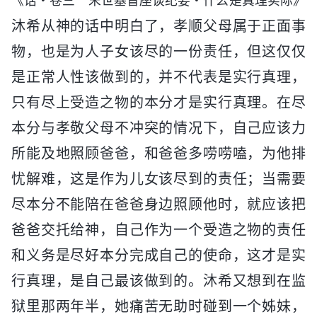
《话・卷三 末世基督座谈纪要・什么是真理实际》
沐希从神的话中明白了，孝顺父母属于正面事
物，也是为人子女该尽的一份责任，但这仅仅
是正常人性该做到的，并不代表是实行真理，
只有尽上受造之物的本分才是实行真理。在尽
本分与孝敬父母不冲突的情况下，自己应该力
所能及地照顾爸爸，和爸爸多唠唠嗑，为他排
忧解难，这是作为儿女该尽到的责任；当需要
尽本分不能陪在爸爸身边照顾他时，就应该把
爸爸交托给神，自己作为一个受造之物的责任
和义务是尽好本分完成自己的使命，这才是实
行真理，是自己最该做到的。沐希又想到在监
狱里那两年半，她痛苦无助时碰到一个姊妹，