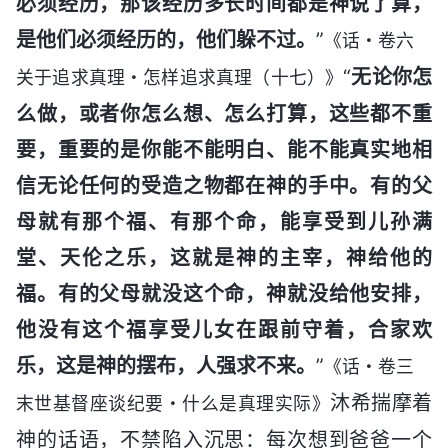
必须经历，那该经历多长时间都是神说了算，
是他们必须经历的，他们躲不过。
”
《话・卷六
“
无论你怎
关于追求真理・怎样追求真理（十七）》
么做，或者你怎么想、怎么打算，这些都不重
要，重要的是你能不能明白、能不能真实地相
信无论任何的受造之物都在神的手中。有的父
母就有那个福、有那个命，能享受到儿孙满
堂、天伦之乐，这就是神的主宰，神给他的
福。有的父母就没这个命，神就没给他安排，
他没有这个福享受儿女在跟前守着，合家欢
乐，这是神的摆布，人强求不来。
”
《话・卷三
沐希揣摩着
末世基督座谈纪要・什么是真理实际》
神的话语，不禁陷入沉思：每次想到爸爸一个