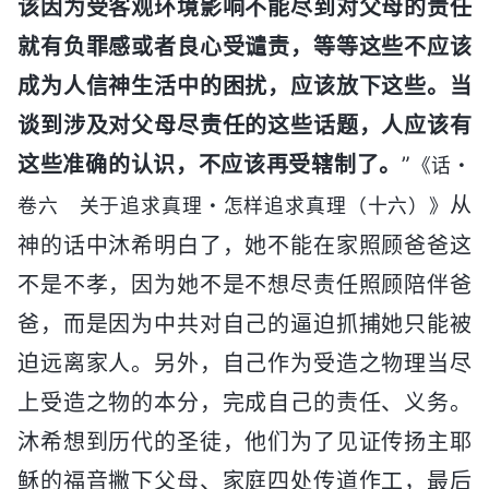
该因为受客观环境影响不能尽到对父母的责任
就有负罪感或者良心受谴责，等等这些不应该
成为人信神生活中的困扰，应该放下这些。当
谈到涉及对父母尽责任的这些话题，人应该有
这些准确的认识，不应该再受辖制了。
”
《话・
从
卷六 关于追求真理・怎样追求真理（十六）》
神的话中沐希明白了，她不能在家照顾爸爸这
不是不孝，因为她不是不想尽责任照顾陪伴爸
爸，而是因为中共对自己的逼迫抓捕她只能被
迫远离家人。另外，自己作为受造之物理当尽
上受造之物的本分，完成自己的责任、义务。
沐希想到历代的圣徒，他们为了见证传扬主耶
稣的福音撇下父母、家庭四处传道作工，最后