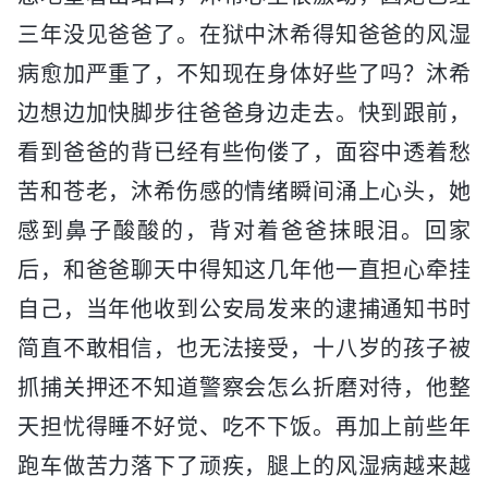
三年没见爸爸了。在狱中沐希得知爸爸的风湿
病愈加严重了，不知现在身体好些了吗？沐希
边想边加快脚步往爸爸身边走去。快到跟前，
看到爸爸的背已经有些佝偻了，面容中透着愁
苦和苍老，沐希伤感的情绪瞬间涌上心头，她
感到鼻子酸酸的，背对着爸爸抹眼泪。回家
后，和爸爸聊天中得知这几年他一直担心牵挂
自己，当年他收到公安局发来的逮捕通知书时
简直不敢相信，也无法接受，十八岁的孩子被
抓捕关押还不知道警察会怎么折磨对待，他整
天担忧得睡不好觉、吃不下饭。再加上前些年
跑车做苦力落下了顽疾，腿上的风湿病越来越