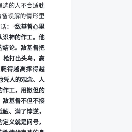
是选的人不合适耽
防备误解的情形里
话：“
敌基督心里
认识神的作工。他
的结论。敌基督把
，枪打出头鸟，高
，爬得越高摔得越
他凭人的观念、人
的作工，用撒但的
，敌基督不但不接
抵触、满了悖逆，
的定义就是问号，