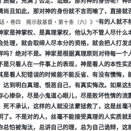
了质疑，充满了否定、诋毁。那对神的身份呢？神
情尚且如此，那对神的身份就不言而喻了，直接就
“
有的人就不
话・卷四 揭示敌基督・第十条（六）》
神家是神掌权、是真理掌权，他认为不管人尽什么
会处理，就会取缔人尽本分的资格，就会把人打发
样吗？绝对不是。神家是根据真理原则对待每一个
不是只看人在一件事上的表现，神是看人的本性实
其是看人犯错误的时候能不能反省、有没有懊悔，
，达到明白真理、恨恶自己，有真实悔改。如果这
存心掺杂，尽是小鬼道心眼儿，尽是败坏性情的流
，死不承认，这样的人就没法蒙拯救了，这是丝毫
明了。不是对的人，丝毫不能接受真理的人实质就
你总怕被淘汰，总讲自己的理，总为自己诡辩，这