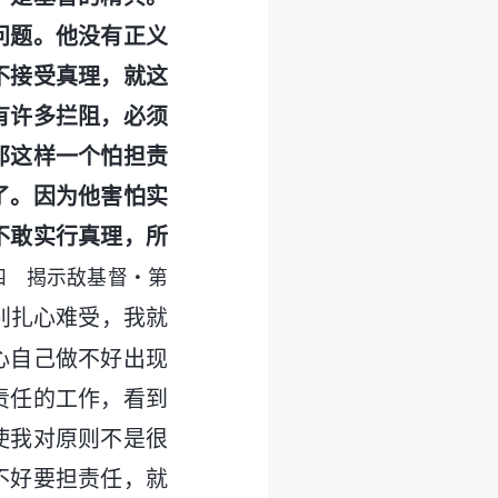
问题。他没有正义
不接受真理，就这
有许多拦阻，必须
那这样一个怕担责
了。因为他害怕实
不敢实行真理，所
四 揭示敌基督・第
别扎心难受，我就
心自己做不好出现
责任的工作，看到
使我对原则不是很
不好要担责任，就