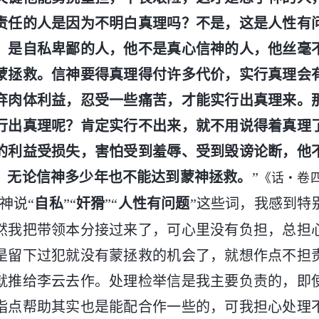
责任的人是因为不明白真理吗？不是，这是人性有
，是自私卑鄙的人，他不是真心信神的人，他丝毫
蒙拯救。信神要得真理得付许多代价，实行真理会
弃肉体利益，忍受一些痛苦，才能实行出真理来。
行出真理呢？肯定实行不出来，就不用说得着真理
的利益受损失，害怕受到羞辱、受到毁谤论断，他
，无论信神多少年也不能达到蒙神拯救。
”
《话・卷
神说“
自私
”“
奸猾
”“
人性有问题
”这些词，我感到特
然我把带领本分接过来了，可心里没有负担，总担
是留下过犯就没有蒙拯救的机会了，就想作点不担
就推给李云去作。处理检举信是我主要负责的，即
指点帮助其实也是能配合作一些的，可我担心处理