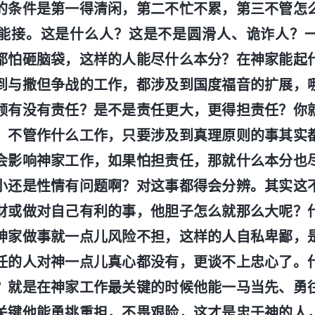
的条件是第一得清闲，第二不忙不累，第三不管怎
能接。这是什么人？这是不是圆滑人、诡诈人？
都怕砸脑袋，这样的人能尽什么本分？在神家能起
到与撒但争战的工作，都涉及到国度福音的扩展，
领有没有责任？是不是责任更大，更得担责任？你
，不管作什么工作，只要涉及到真理原则的事其实
会影响神家工作，如果怕担责任，那就什么本分也
小还是性情有问题啊？对这事都得会分辨。其实这
财或做对自己有利的事，他胆子怎么就那么大呢？
神家做事就一点儿风险不担，这样的人自私卑鄙，
任的人对神一点儿真心都没有，更谈不上忠心了。
？就是在神家工作最关键的时候他能一马当先、勇
关键他能勇挑重担，不畏艰险，这才是忠于神的人