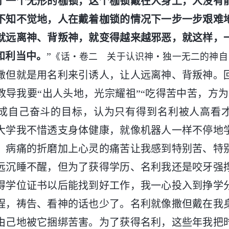
了一个无形的枷锁，这个枷锁戴在人身上，人没有
不知不觉地，人在戴着枷锁的情况下一步一步艰难
就远离神、背叛神，就变得越来越邪恶，就这样，
和利当中。
”
《话・卷二 关于认识神・独一无二的神自
撒但就是用名利来引诱人，让人远离神、背叛神。
教导我要“出人头地，光宗耀祖”“吃得苦中苦，方为
成自己奋斗的目标，认为只有得到名利被人高看
大学我不惜透支身体健康，就像机器人一样不停地
，病痛的折磨加上心灵的痛苦让我感到特别苦、特
远沉睡不醒，但为了获得学历、名利我还是咬牙强
得学位证书以后能找到好工作，我一心投入到挣学
程，祷告、看神的话也少了。名利就像撒但戴在我
由己地被它捆绑苦害。为了获得名利，这些年我把