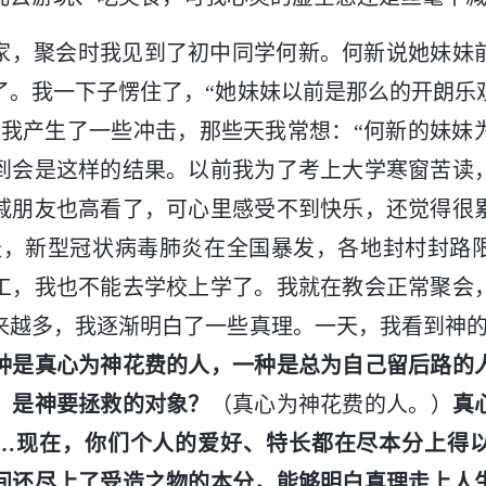
家，聚会时我见到了初中同学何新。何新说她妹妹
了。我一下子愣住了，“她妹妹以前是那么的开朗乐
对我产生了一些冲击，那些天我常想：“何新的妹妹
到会是这样的结果。以前我为了考上大学寒窗苦读
戚朋友也高看了，可心里感受不到快乐，还觉得很
天，新型冠状病毒肺炎在全国暴发，各地封村封路
工，我也不能去学校上学了。我就在教会正常聚会
来越多，我逐渐明白了一些真理。一天，我看到神的
种是真心为神花费的人，一种是总为自己留后路的
，是神要拯救的对象？
（真心为神花费的人。）
真
…现在，你们个人的爱好、特长都在尽本分上得
间还尽上了受造之物的本分，能够明白真理走上人