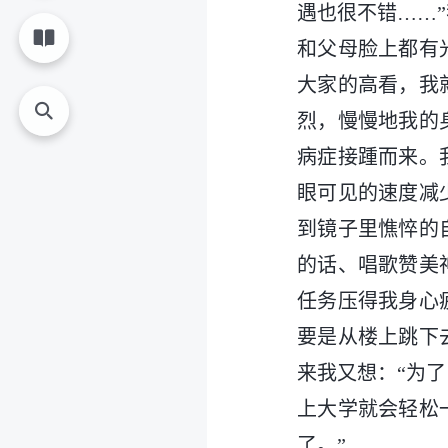
遇也很不错……
和父母脸上都有
大家的高看，我
烈，慢慢地我的
病症接踵而来。
眼可见的速度减
到镜子里憔悴的
的话、唱歌赞美
任务压得我身心
要是从楼上跳下
来我又想：“为
上大学就会轻松
了。”