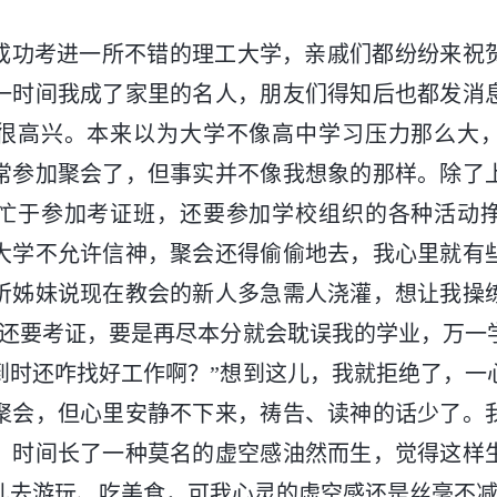
，我成功考进一所不错的理工大学，亲戚们都纷纷来祝
一时间我成了家里的名人，朋友们得知后也都发消
很高兴。本来以为大学不像高中学习压力那么大
常参加聚会了，但事实并不像我想象的那样。除了
忙于参加考证班，还要参加学校组织的各种活动
大学不允许信神，聚会还得偷偷地去，我心里就有
昕姊妹说现在教会的新人多急需人浇灌，想让我操
，还要考证，要是再尽本分就会耽误我的学业，万一
到时还咋找好工作啊？”想到这儿，我就拒绝了，一
聚会，但心里安静不下来，祷告、读神的话少了。
，时间长了一种莫名的虚空感油然而生，觉得这样
儿去游玩、吃美食，可我心灵的虚空感还是丝毫不