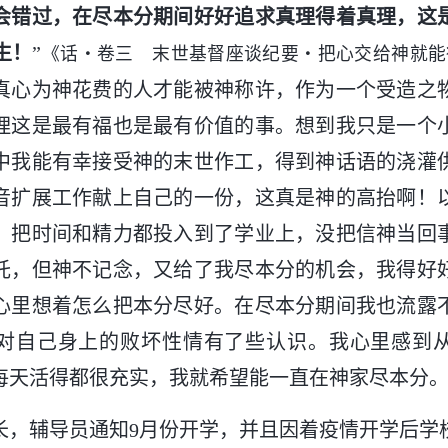
会错过，在尽本分期间好好追求真理得着真理，这
生！
”
《话・卷三 末世基督座谈纪要・把心交给神就能
真心为神花费的人才能被神称许，作为一个受造之
理这是最有福也是最有价值的事。想到我只是一个
中我能有幸接受神的末世作工，得到神话语的浇灌
音扩展工作献上自己的一份，这真是神的高抬啊！
，把时间和精力都投入到了学业上，没把信神当回
托，但神不记念，又给了我尽本分的机会，我得好
心里想着怎么把本分尽好。在尽本分期间我也流露
对自己身上的败坏性情有了些认识。我心里感到
每天活得都很充实，我就希望能一直在神家尽本分
长，辅导员通知9月份开学，并且因着疫情开学后学