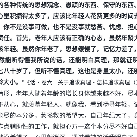
的各种传统的思想观念、愚顽的东西、保守的东西
心里积攒得太多了，应该比年轻人花费更多的时间
。你不是没事可做，也不是没事就愁苦、忧虑、担
责任。首先，老年人应该有正确的心态，虽然年龄
该年轻。虽然你年老了，思想缓慢了，记忆力差了
然能听得懂我所说的话，还能明白真理，那就证
七八十岁了，但听不懂真理，这也是身量太小，还
龄大小。
”
《话・卷六 关于追求真理・怎样追求真理（
情形，老年人随着年龄的增长身体越来越不好，尽
不从心，就羡慕年轻人。就像我，看到杨寻年轻，
能尽的本分多，蒙拯救的希望大，自己年纪大了，
作点辅助性的工作，就担心万一这个本分尽不好自