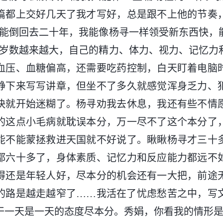
篇都上交好几天了我才写好，总是跟不上他的节奏
光能倒回去二十年，我能像杨寻一样领受新东西快，
可岁数越来越大，自己的精力、体力、视力、记忆力
血压、血糖偏高，还需要吃药控制，白天盯着电脑
静下来写写讲章，但坐不了多久就感觉浑身乏力、
快就开始迷糊了。杨寻劝我去休息，我还有些不情
的这点小毛病就耽误本分，万一尽不了这个本分了
能不能蒙拯救进天国就不好说了。瞅瞅杨寻才三十
都六十多了，身体素质、记忆力和反应能力都远不
得还是年轻人好，尽本分的机会还有一大把，前途
的路是越走越窄了……我活在了忧虑愁苦之中，写
干一天是一天的态度尽本分。秀娟，你看我的情形