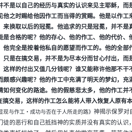
并不是以自己的经历与真实的认识来见主耶稣，而
见他之时赐给他因作工而当得的赏赐。他是以作工
，来换取以后的冠冕。他追求的只是冠冕，并不是
能是合格的呢？他的存心、他的作工、他的代价、
，他完全是按着他私自的愿望而作工的。他的全部
，只是在搞交易，并不是为尽本分而甘心付出，而
，这样的付出又值几分钱呢？谁又能称许他那不干
而颇感兴趣呢？他的作工中充满了明天的梦幻，充
情如何变化的路途。他的假慈悲太多，他的作工并
在搞交易，这样的作工怎么能将人带入恢复人原有
神揭示保罗对
显现与作工・成功与否在于人所走的路》
门徒的恶行和自己抵挡神的实质并没有真实的认识