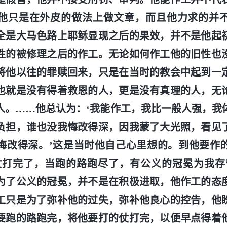
他只是在外皮的做法上做文章，而且他力求的并
全是大马色路上耶稣显现之后的果效，并不是他起
性的被修理之后的作工。无论如何作工他的旧性也
将他以往的罪赎回来，只是在当时的教会中起到一
也就是没有得着救恩的人，更是没有真理的人，无
人。……他总认为：‘我能作工，我比一般人强，我
负担，谁也没我悔改得深，因我蒙了大光照，看见
悔改得深。’这是当时他自己心里想的。到他要作
仗打完了，当跑的路跑尽了，有公义的冠冕为我存
为了公义的冠冕，并不是在积极进取，他作工的态
工只是为了弥补他的过失，弥补他良心的控告，他
要跑的路跑完，将他要打的仗打完，以便早点得着