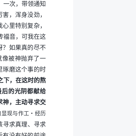
。一次，带领通知
厉害，浑身没劲，
我心里特别复杂，
传福音，可我在这
呀？如果真的尽不
就像被神抛弃了一
里琢磨这个事的时
之下，在这时的熬
最后的光阴都献给
求神，主动寻求交
的显现与作工・经历
该寻求真理、寻求
后有没有好的前途