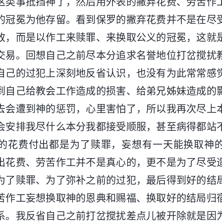
这类事抵挡神了，然后用外表的撇弃花费、劳苦作
的冠冕为他存留。看到保罗的撇弃花费并不是在尽
改，而是以作工来赎罪、来换取公义的冠冕，这就
交易。回想自己之前尽本分追求名誉地位打岔搅扰
自己的过犯上深刻地反省认识，也没有为此常常感
到自己给教会工作造成的损害、给弟兄姊妹造成的
去会遭到神的惩罚，心里害怕了，所以我再次尽上
会安排我尽什么本分我都接受顺服，甚至病得都站
的花费付出都是为了赎罪，妄想有一天能换取神
出花费、劳苦作工并不是真心的，更不是为了尽受
为了赎罪、为了弥补之前的过犯，最后得到好的结
苦作工妄想换取神的恩典和赐福、换取好的结局归
系。我反省自己之前打岔搅扰差点儿被开除就是因