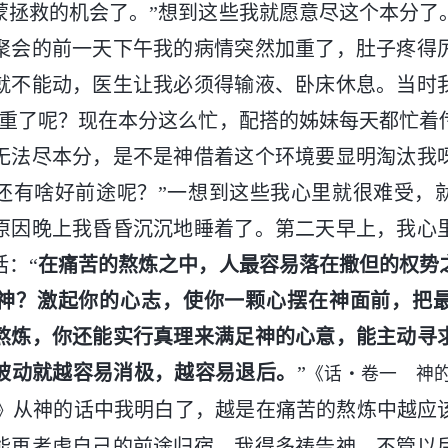
蒙拯救的机会了。”想到这些我就愿意尽这个本分了
聚会的前一天下午我的病情突然加重了，肚子疼得
就不能动，医生让我必须得输液、卧床休息。当时
严重了呢？现在本分这么忙，配搭的姊妹每天都忙着
无法尽本分，是不是神借着这个环境要显明淘汰我
还有啥好前途呢？”一想到这些我心里就很难受，
原因晚上我昏昏沉沉地睡着了。第二天早上，我心
话：“
在痛苦的熬炼之中，人最容易落在撒但的权势
神？激起你的心志，使你一颗心摆在神面前，把
熬炼，你还能实行真理来满足神的心意，能主动寻
被动就越容易消极，越容易退后。
”
《话・卷一 神
从神的话中我明白了，越是在痛苦的熬炼中越应
》
能再考虑自己的前途归宿，我得多祷告神，不管以