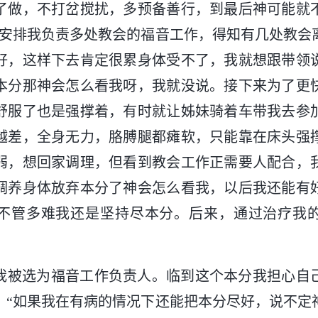
了做，不打岔搅扰，多预备善行，到最后神可能就
又安排我负责多处教会的福音工作，得知有几处教会
好，这样下去肯定很累身体受不了，我就想跟带领
本分那神会怎么看我呀，我就没说。接下来为了更
舒服了也是强撑着，有时就让姊妹骑着车带我去参
越差，全身无力，胳膊腿都瘫软，只能靠在床头强
弱，想回家调理，但看到教会工作正需要人配合，
调养身体放弃本分了神会怎么看我，以后我还能有
不管多难我还是坚持尽本分。后来，通过治疗我
我被选为福音工作负责人。临到这个本分我担心自
：“如果我在有病的情况下还能把本分尽好，说不定