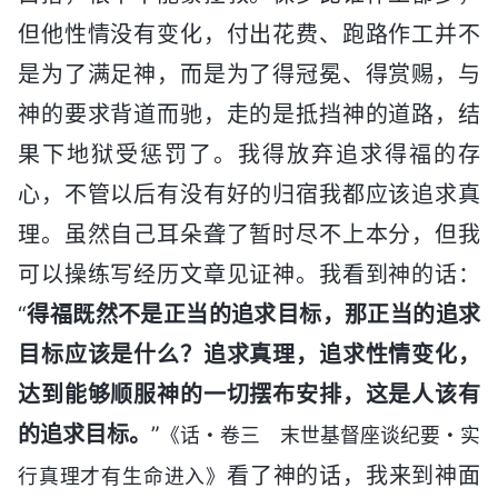
但他性情没有变化，付出花费、跑路作工并不
是为了满足神，而是为了得冠冕、得赏赐，与
神的要求背道而驰，走的是抵挡神的道路，结
果下地狱受惩罚了。我得放弃追求得福的存
心，不管以后有没有好的归宿我都应该追求真
理。虽然自己耳朵聋了暂时尽不上本分，但我
可以操练写经历文章见证神。我看到神的话：
“
得福既然不是正当的追求目标，那正当的追求
目标应该是什么？追求真理，追求性情变化，
达到能够顺服神的一切摆布安排，这是人该有
的追求目标。
”
《话・卷三 末世基督座谈纪要・实
看了神的话，我来到神面
行真理才有生命进入》