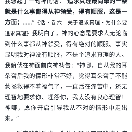
我想起了一句神的话：“
追求真理最简单的一条
就是什么事都得从神领受，得有顺服，这是一
方面；……
”
《话・卷六 关于追求真理・为什么要
我明白了，神的心意是要求人无论临
追求真理》
到什么事都从神领受，得有绝对的顺服。事实
显明我对神没有顺服，不是个追求真理的人。
我俯伏在神面前向神祷告：“神哪，自从我的耳
朵聋后我的情形非常不好，觉得耳朵聋了不能
蒙拯救得不着福气了，一直活在痛苦中，还无
理智地要求你、埋怨你，我太没有良心理智！
神哪，愿你开启引导我从不对的情形中走出
来。”