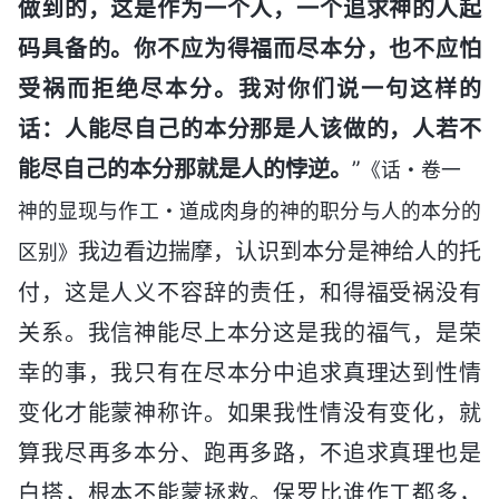
做到的，这是作为一个人，一个追求神的人起
码具备的。你不应为得福而尽本分，也不应怕
受祸而拒绝尽本分。我对你们说一句这样的
话：人能尽自己的本分那是人该做的，人若不
能尽自己的本分那就是人的悖逆。
”
《话・卷一
神的显现与作工・道成肉身的神的职分与人的本分的
我边看边揣摩，认识到本分是神给人的托
区别》
付，这是人义不容辞的责任，和得福受祸没有
关系。我信神能尽上本分这是我的福气，是荣
幸的事，我只有在尽本分中追求真理达到性情
变化才能蒙神称许。如果我性情没有变化，就
算我尽再多本分、跑再多路，不追求真理也是
白搭，根本不能蒙拯救。保罗比谁作工都多，