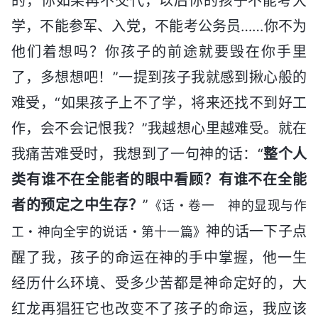
的，你如果再不交代，以后你的孩子不能考大
学，不能参军、入党，不能考公务员……你不为
他们着想吗？你孩子的前途就要毁在你手里
了，多想想吧！”一提到孩子我就感到揪心般的
难受，“如果孩子上不了学，将来还找不到好工
作，会不会记恨我？”我越想心里越难受。就在
我痛苦难受时，我想到了一句神的话：“
整个人
类有谁不在全能者的眼中看顾？有谁不在全能
者的预定之中生存？
”
《话・卷一 神的显现与作
神的话一下子点
工・神向全宇的说话・第十一篇》
醒了我，孩子的命运在神的手中掌握，他一生
经历什么环境、受多少苦都是神命定好的，大
红龙再猖狂它也改变不了孩子的命运，我应该