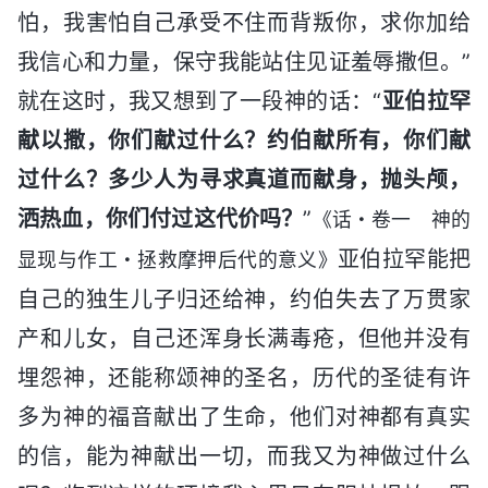
怕，我害怕自己承受不住而背叛你，求你加给
我信心和力量，保守我能站住见证羞辱撒但。”
就在这时，我又想到了一段神的话：“
亚伯拉罕
献以撒，你们献过什么？约伯献所有，你们献
过什么？多少人为寻求真道而献身，抛头颅，
洒热血，你们付过这代价吗？
”
《话・卷一 神的
亚伯拉罕能把
显现与作工・拯救摩押后代的意义》
自己的独生儿子归还给神，约伯失去了万贯家
产和儿女，自己还浑身长满毒疮，但他并没有
埋怨神，还能称颂神的圣名，历代的圣徒有许
多为神的福音献出了生命，他们对神都有真实
的信，能为神献出一切，而我又为神做过什么