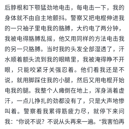
后脖根和下颚猛劲地电击，每电击一下，我的
身体就不由自主地颤抖。警察又把电棍伸进我
的一只袖子里电我的胳膊，大约电了两分钟，
我被电得胳膊乱摇，他又用同样的方法电击我
的另一只胳膊。当时我的头发全部湿透了，汗
水顺着额头流到我的眼睛里，我被淹得睁不开
眼，只能咬紧牙关强忍着。他们看我还是不
说，就用脚踩住我的小腿，然后又用电棍开始
电我的腿。我整个人瘫倒在地上，浑身淌着虚
汗，一点儿挣扎的劲都没有了，只是大声地惨
叫着。警察看我累得筋疲力尽，就停下来问
我：“你说不说？不说从头再来一遍。”我害怕再