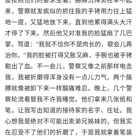
是按照他们的要求坐着，胳膊沉得实在举不起
来，警察就发疯似的抓住我的手铐用力往上猛
地一提，又猛地放下来，直到他累得满头大汗
才停了下来。然后他又对准我的脸猛扇了几巴
掌，骂道：“我就不信你不是肉长的，歇会儿再
治你。”我的脸被打得又胀又麻，手腕也被手铐
勒出了血。不一会儿，警察又像之前那样电击
我，我被折磨得浑身没有一点儿力气，两个胳
膊就像被卸下来一样酸痛难忍。晚上，几个警
察轮流看管我不许我睡觉。他们拿来几张纸和
笔，让我写出知道的接待家的名字、住址。我
心想我是绝对不可能出卖弟兄姊妹的，但我实
在忍受不了他们的折磨了，于是我就拿着笔装