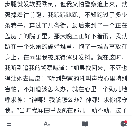
步腿就发软要跌倒，但我又怕警察追上来，就
强撑着往前跑。我踉踉跄跄，不知跑过了多少
条巷子，穿过了几条街，最后来到了一个正在
盖房子的院子里。那天晚上正好下着雨，我就
趴在一个死角的破烂堆里，抱了一堆青草放在
身上，在雨里我被冻得浑身发抖。就在这时，
我听到追我的警察喊道：“如果找回来，不死也
得让她去层皮！”听到警察的吼叫声我心里特别
害怕，不知道该怎么办，就在心里一个劲儿地
呼求神：“神哪！我该怎么办？神哪！求你保守
我。”当时我屏住呼吸趴在那儿一动不动。过了
一会儿，周围慢慢恢复了平静，我悬着的心才
放了下来。