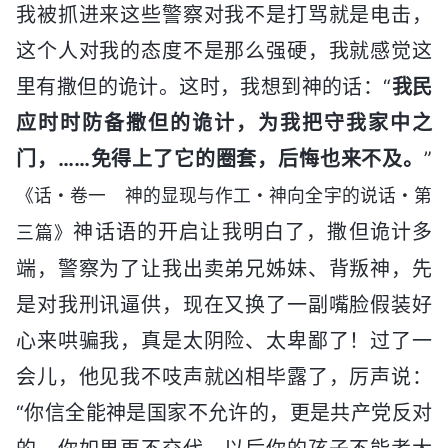
我被抓进来这些警察对我不是打骂就是电击，
这个人对我的态度不是那么强硬，我就感觉这
里有撒但的诡计。这时，我想到神的话：“
我民
应时时防备撒但的诡计，为我把守我家中之
门，……免得上了它的圈套，后悔也来不及。
”
《话・卷一 神的显现与作工・神向全宇的说话・第
神话语的开启让我明白了，撒但诡计多
三篇》
端，警察为了让我出卖弟兄姊妹、背叛神，先
是对我刑讯逼供，现在又换了一副嘴脸假装好
心来哄骗我，真是太阴险、太卑鄙了！过了一
会儿，他见我不吱声就凶相毕露了，厉声说：
“你信全能神是国家不允许的，更是共产党反对