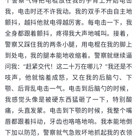
个警察气得把电棍放在我的手背上开始电击
我，电击时还不许我动。我的双手不由自主地
颤抖，越抖他就电得越厉害。每电击一下，我
全身都跟着颤抖，疼得我大声地喊叫。接着，
警察又踩住我的两条小腿，用电棍在我的脚上
到处电，我的腿本能地收缩着。警察就继续逼
问我：“赶紧交代！这二十万在哪儿？”我还是不
吱声，他就恼羞成怒，又在我的后脑勺、下
颚、后背乱电击一气。电击到后脑勺的时候，
我感觉头像是被硬东西猛砸了一下，特别酸
痛，头直发蒙。电击到下颚的时候，我整个嘴
唇都跟着抖动，牙齿也咯咯地响。我本能地倒
下加以防范，警察就气急败坏地抓起我的衣领