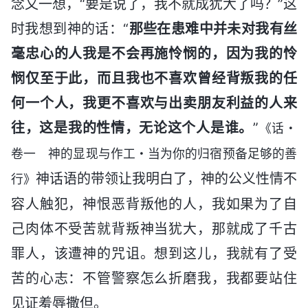
念又一想，“要是说了，我不就成犹大了吗？”这
时我想到神的话：“
那些在患难中并未对我有丝
毫忠心的人我是不会再施怜悯的，因为我的怜
悯仅至于此，而且我也不喜欢曾经背叛我的任
何一个人，我更不喜欢与出卖朋友利益的人来
往，这是我的性情，无论这个人是谁。
”
《话・
卷一 神的显现与作工・当为你的归宿预备足够的善
神话语的带领让我明白了，神的公义性情不
行》
容人触犯，神恨恶背叛他的人，我如果为了自
己肉体不受苦就背叛神当犹大，那就成了千古
罪人，该遭神的咒诅。想到这儿，我就有了受
苦的心志：不管警察怎么折磨我，我都要站住
见证羞辱撒但。