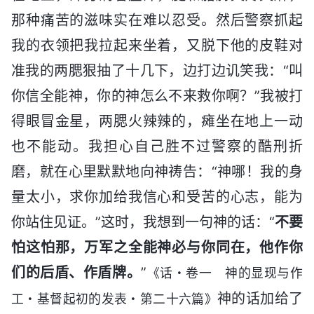
那种痛苦的滋味实在难以忍受。然后警察抓起
我的衣领把我拉起来坐着，又脱下他的皮鞋对
准我的两腮狠抽了十几下，边打边讥笑我：“叫
你信全能神，你的神怎么不来救你啊？”我被打
得眼冒金星，两腮火辣辣的，瘫坐在地上一动
也不能动。我担心自己胜不过警察的酷刑折
磨，就在心里默默地向神祷告：“神哪！我的身
量太小，求你加给我信心和受苦的心志，能为
你站住见证。”这时，我想到一句神的话：“
不要
怕这怕那，万军之全能神必与你同在，他作你
们的后盾、作盾牌。
”
《话・卷一 神的显现与作
神的话加给了
工・基督起初的发表・第二十六篇》