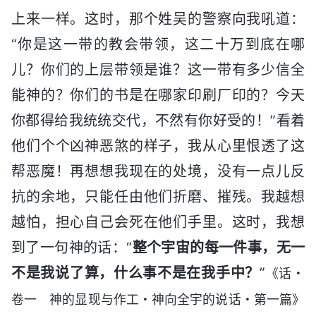
上来一样。这时，那个姓吴的警察向我吼道：
“你是这一带的教会带领，这二十万到底在哪
儿？你们的上层带领是谁？这一带有多少信全
能神的？你们的书是在哪家印刷厂印的？今天
你都得给我统统交代，不然有你好受的！”看着
他们个个凶神恶煞的样子，我从心里恨透了这
帮恶魔！再想想我现在的处境，没有一点儿反
抗的余地，只能任由他们折磨、摧残。我越想
越怕，担心自己会死在他们手里。这时，我想
到了一句神的话：“
整个宇宙的每一件事，无一
不是我说了算，什么事不是在我手中？
”
《话・
卷一 神的显现与作工・神向全宇的说话・第一篇》