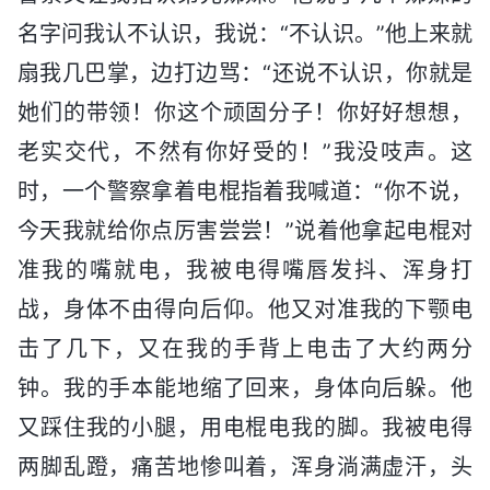
名字问我认不认识，我说：“不认识。”他上来就
扇我几巴掌，边打边骂：“还说不认识，你就是
她们的带领！你这个顽固分子！你好好想想，
老实交代，不然有你好受的！”我没吱声。这
时，一个警察拿着电棍指着我喊道：“你不说，
今天我就给你点厉害尝尝！”说着他拿起电棍对
准我的嘴就电，我被电得嘴唇发抖、浑身打
战，身体不由得向后仰。他又对准我的下颚电
击了几下，又在我的手背上电击了大约两分
钟。我的手本能地缩了回来，身体向后躲。他
又踩住我的小腿，用电棍电我的脚。我被电得
两脚乱蹬，痛苦地惨叫着，浑身淌满虚汗，头