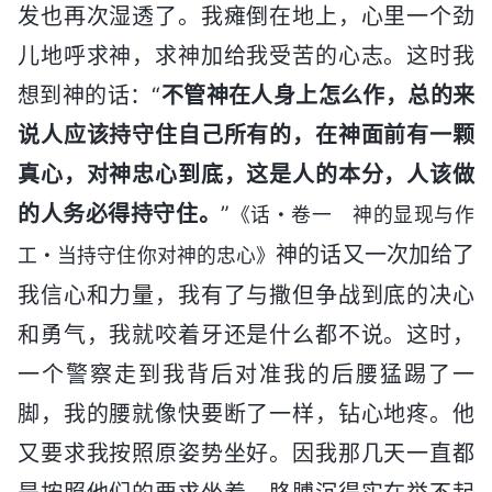
发也再次湿透了。我瘫倒在地上，心里一个劲
儿地呼求神，求神加给我受苦的心志。这时我
想到神的话：“
不管神在人身上怎么作，总的来
说人应该持守住自己所有的，在神面前有一颗
真心，对神忠心到底，这是人的本分，人该做
的人务必得持守住。
”
《话・卷一 神的显现与作
神的话又一次加给了
工・当持守住你对神的忠心》
我信心和力量，我有了与撒但争战到底的决心
和勇气，我就咬着牙还是什么都不说。这时，
一个警察走到我背后对准我的后腰猛踢了一
脚，我的腰就像快要断了一样，钻心地疼。他
又要求我按照原姿势坐好。因我那几天一直都