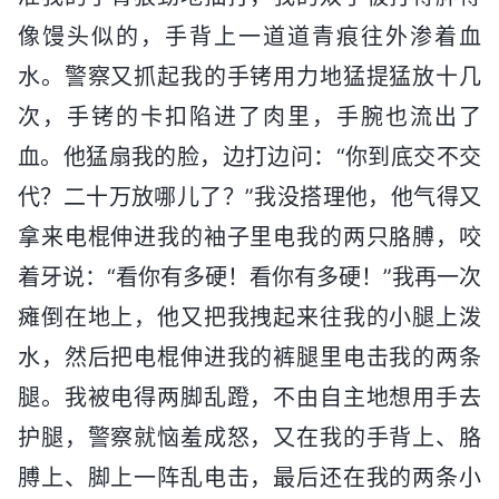
像馒头似的，手背上一道道青痕往外渗着血
水。警察又抓起我的手铐用力地猛提猛放十几
次，手铐的卡扣陷进了肉里，手腕也流出了
血。他猛扇我的脸，边打边问：“你到底交不交
代？二十万放哪儿了？”我没搭理他，他气得又
拿来电棍伸进我的袖子里电我的两只胳膊，咬
着牙说：“看你有多硬！看你有多硬！”我再一次
瘫倒在地上，他又把我拽起来往我的小腿上泼
水，然后把电棍伸进我的裤腿里电击我的两条
腿。我被电得两脚乱蹬，不由自主地想用手去
护腿，警察就恼羞成怒，又在我的手背上、胳
膊上、脚上一阵乱电击，最后还在我的两条小