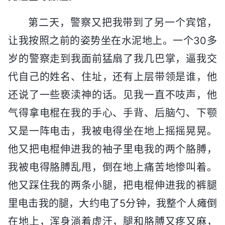
第二天，警察又把我带到了另一个宾馆，
让我按照之前的姿势坐在水泥地上。一个30多
岁的警察走到我面前猛扇了我几巴掌，逼我交
代自己的姓名、住址，还有上层带领是谁，他
还说了一些亵渎神的话。见我一直不吱声，他
气得拿电棍在我的手心、手背、后脑勺、下颚
又是一阵电击，我被电得坐在地上摇摇晃晃。
他又把电棍伸进我的袖子里电我的两个胳膊，
我被电得胳膊乱甩，倒在地上痛苦地惨叫着。
他又踩住我的两条小腿，把电棍伸进我的裤腿
里电击我的腿，大约电了5分钟，我整个人瘫倒
在地上，浑身淌着虚汗，腿和胳膊又疼又麻，