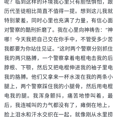
呢？临到这样的环境我心里只有胆怯惧怕，跟
历代圣徒相比简直不值得一提。想到这儿我就
特别蒙羞，同时心里也充满了力量，有信心面
对警察的酷刑折磨了。我在心里向神祷告：“神
哪！今天我把自己交在你手中，不管受多少苦
我都要为你站住见证。”这时两个警察分别抓住
我的两只胳膊，一个警察拿着电棍电击我的后
脖根、下颚，然后又把电棍伸进我的袖子里电
我的胳膊。他们又拿来一杯水泼在我的两条小
腿上，两个警察踩住我的小腿骨，然后用电棍
电我的腿。我浑身颤抖，痛苦地惨叫着，最
后，我连喊叫的力气都没有了，瘫倒在地上，
脸上泪水和汗水交织在一起，就像刚从水里捞