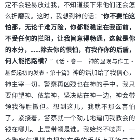
定不会轻易放过我，不知道接下来他们还会怎
么折磨我。这时，我想到神的话：“
你不要怕这
怕那，无论千难万险，你都能稳定在我面前，
不受任何的拦阻，让我旨意得畅通，这就是你
的本分，……除去你的惧怕，有我作你的后盾，
何人能把路横？
”
《话・卷一 神的显现与作工・
神的话加给了我信心，
基督起初的发表・第十篇》
神主宰一切，警察再凶残也在神的手中，我只
要仰望神、依靠神，坚决站在神一边，神会带
领我得胜撒但。想到这儿，我就不那么害怕
了。紧接着，警察就一个劲儿地逼问我教会的
钱在哪儿、上层带领是谁。我始终不吱声，一