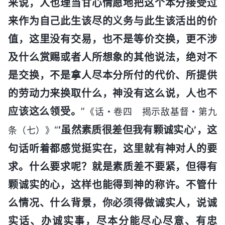
来说，人也理当甘心情愿地把这个本分接受过
来作为自己此生该尽的义务与此生该活出的价
值，这里没有交易，也不是等价交换，更不涉
及什么赏赐或者人所想象的其他说法，绝对不
是交换，不是拿人尽本分所付的代价、所提供
的劳动力来换取什么，神没有这么说，人也不
应该这么领受。
”
《话・卷四 揭示敌基督・第九
“
‘虽然素质很差但我有颗诚实心’，这
条（七）》
句话听着都感觉挺实在，这里就有神对人的要
求。什么要求呢？就是素质差不要紧，但得有
颗诚实的心，这样也能得到神的称许。不管什
么情况、什么背景，你必须得做诚实人，说诚
实话、办诚实事，尽本分能尽心尽意、有忠