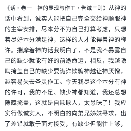
从神的
《话・卷一 神的显现与作工・告诫三则》
话中看到，诚实人能把自己完全交给神顺服神
的主宰安排，尽本分不为自己打算考虑，只想
着尽好本分满足神，这样的人才能得着神的称
许。揣摩着神的话我明白了，不是我不暴露自
己的缺少就能有好的前途命运，相反，我越隐
瞒掩盖自己的缺少耍诡诈欺骗神越让神厌憎，
越容易失去圣灵作工。今天我尽这个本分有神
的许可，我的不足、缺少神都知道，我还总想
隐藏掩盖，这就是自欺欺人，太愚昧了！我应
实行做诚实人，不明白的向弟兄姊妹寻求，出
了差错就敢于面对接受，有缺少但能往上够，