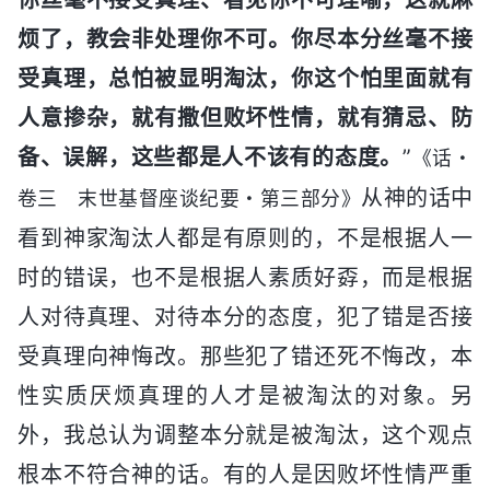
烦了，教会非处理你不可。你尽本分丝毫不接
受真理，总怕被显明淘汰，你这个怕里面就有
人意掺杂，就有撒但败坏性情，就有猜忌、防
备、误解，这些都是人不该有的态度。
”
《话・
从神的话中
卷三 末世基督座谈纪要・第三部分》
看到神家淘汰人都是有原则的，不是根据人一
时的错误，也不是根据人素质好孬，而是根据
人对待真理、对待本分的态度，犯了错是否接
受真理向神悔改。那些犯了错还死不悔改，本
性实质厌烦真理的人才是被淘汰的对象。另
外，我总认为调整本分就是被淘汰，这个观点
根本不符合神的话。有的人是因败坏性情严重