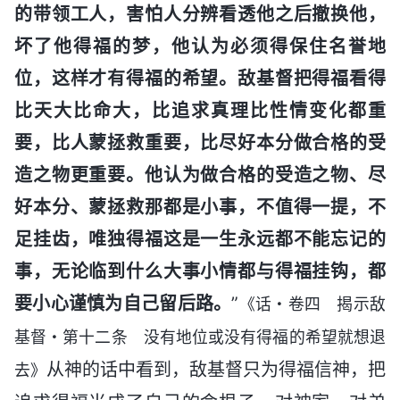
的带领工人，害怕人分辨看透他之后撤换他，
坏了他得福的梦，他认为必须得保住名誉地
位，这样才有得福的希望。敌基督把得福看得
比天大比命大，比追求真理比性情变化都重
要，比人蒙拯救重要，比尽好本分做合格的受
造之物更重要。他认为做合格的受造之物、尽
好本分、蒙拯救那都是小事，不值得一提，不
足挂齿，唯独得福这是一生永远都不能忘记的
事，无论临到什么大事小情都与得福挂钩，都
要小心谨慎为自己留后路。
”
《话・卷四 揭示敌
基督・第十二条 没有地位或没有得福的希望就想退
从神的话中看到，敌基督只为得福信神，把
去》