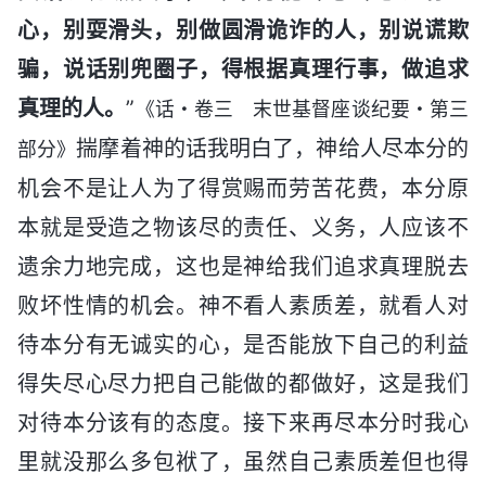
心，别耍滑头，别做圆滑诡诈的人，别说谎欺
骗，说话别兜圈子，得根据真理行事，做追求
真理的人。
”
《话・卷三 末世基督座谈纪要・第三
揣摩着神的话我明白了，神给人尽本分的
部分》
机会不是让人为了得赏赐而劳苦花费，本分原
本就是受造之物该尽的责任、义务，人应该不
遗余力地完成，这也是神给我们追求真理脱去
败坏性情的机会。神不看人素质差，就看人对
待本分有无诚实的心，是否能放下自己的利益
得失尽心尽力把自己能做的都做好，这是我们
对待本分该有的态度。接下来再尽本分时我心
里就没那么多包袱了，虽然自己素质差但也得