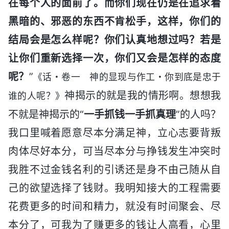
在每个人的面前了。而你们现在仍是在追求着
黑暗的、邪恶的东西不肯松手，这样，你们的
结局会是怎么样呢？你们认真地想过吗？若是
让你们重新选择一次，你们又会是怎样的态度
呢？
”
《话・卷一 神的显现与作工・你到底是忠于
神揭示的就是我的情形啊。想想我
谁的人呢？》
不就是神揭示的“
一手抓钱一手抓真理
”的人吗？
我口里喊着愿意尽本分满足神，立心志要背叛
肉体尽好本分，可当尽本分与挣钱发生冲突时
我胜不过金钱名利的引诱还是身不由己随从自
己的欲望选择了钱财。我明知接大的工程需要
花费更多的时间和精力，就没有时间聚会、尽
本分了，可我为了赚更多的钱让人高看，心里