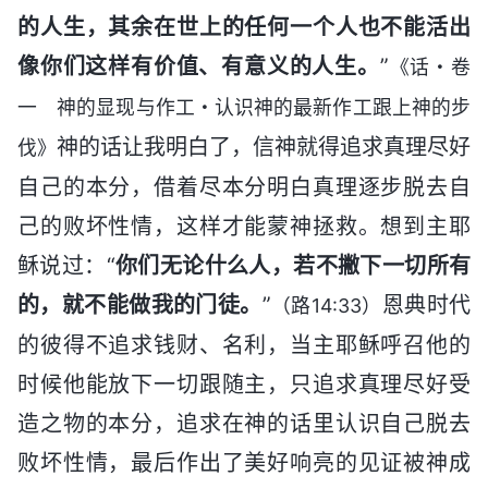
的人生，其余在世上的任何一个人也不能活出
像你们这样有价值、有意义的人生。
”
《话・卷
一 神的显现与作工・认识神的最新作工跟上神的步
神的话让我明白了，信神就得追求真理尽好
伐》
自己的本分，借着尽本分明白真理逐步脱去自
己的败坏性情，这样才能蒙神拯救。想到主耶
稣说过：“
你们无论什么人，若不撇下一切所有
的，就不能做我的门徒。
”
恩典时代
（路14:33）
的彼得不追求钱财、名利，当主耶稣呼召他的
时候他能放下一切跟随主，只追求真理尽好受
造之物的本分，追求在神的话里认识自己脱去
败坏性情，最后作出了美好响亮的见证被神成