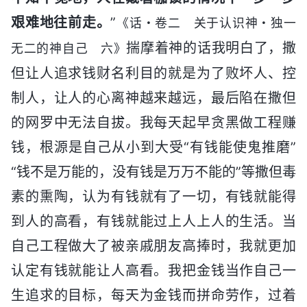
艰难地往前走。
”
《话・卷二 关于认识神・独一
揣摩着神的话我明白了，撒
无二的神自己 六》
但让人追求钱财名利目的就是为了败坏人、控
制人，让人的心离神越来越远，最后陷在撒但
的网罗中无法自拔。我每天起早贪黑做工程赚
钱，根源是自己从小到大受“有钱能使鬼推磨”
“钱不是万能的，没有钱是万万不能的”等撒但毒
素的熏陶，认为有钱就有了一切，有钱就能得
到人的高看，有钱就能过上人上人的生活。当
自己工程做大了被亲戚朋友高捧时，我就更加
认定有钱就能让人高看。我把金钱当作自己一
生追求的目标，每天为金钱而拼命劳作，过着