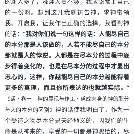
的新人多了，浇灌人员不够，我应该献上自己
的一份呀。想到这儿我就祷告神，求神带领
我、开启我，让我作出正确的选择。我看到神
的话：“
我对你们说一句这样的话：人能尽自己
的本分那是人该做的，人若不能尽自己的本分
那就是人的悖逆。人都是在尽本分的过程中逐
步得着变化的，也是在尽本分的过程中才显出
忠心的，这样，你越能尽自己的本分越能得着
更多的真理，而且你所表达的也就越实际。
”
《话・卷一 神的显现与作工・道成肉身的神的职分
神的话使我明白了，作为一
与人的本分的区别》
个受造之物尽本分是天经地义的，因我们的生
命是从神来的，享受的一切都是神赐给的，尽