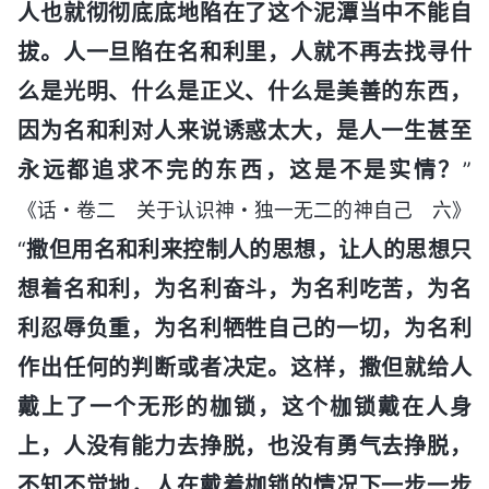
人也就彻彻底底地陷在了这个泥潭当中不能自
拔。人一旦陷在名和利里，人就不再去找寻什
么是光明、什么是正义、什么是美善的东西，
因为名和利对人来说诱惑太大，是人一生甚至
永远都追求不完的东西，这是不是实情？
”
《话・卷二 关于认识神・独一无二的神自己 六》
“
撒但用名和利来控制人的思想，让人的思想只
想着名和利，为名利奋斗，为名利吃苦，为名
利忍辱负重，为名利牺牲自己的一切，为名利
作出任何的判断或者决定。这样，撒但就给人
戴上了一个无形的枷锁，这个枷锁戴在人身
上，人没有能力去挣脱，也没有勇气去挣脱，
不知不觉地，人在戴着枷锁的情况下一步一步