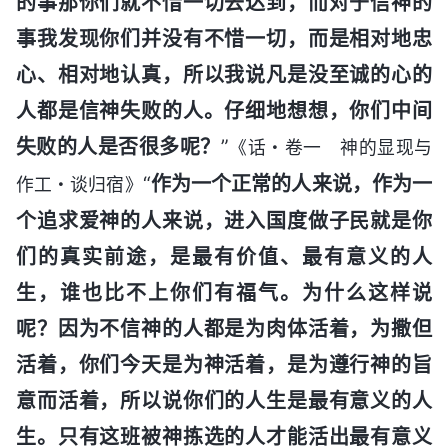
的事那你们就不惜一切去达到，而对于信神的
事我发现你们并没有不惜一切，而是相对地忠
心、相对地认真，所以我说凡是没至诚的心的
人都是信神失败的人。仔细地想想，你们中间
失败的人是否很多呢？
”
《话・卷一 神的显现与
“
作为一个正常的人来说，作为一
作工・谈归宿》
个追求爱神的人来说，进入国度做子民就是你
们的真实前途，是最有价值、最有意义的人
生，谁也比不上你们有福气。为什么这样说
呢？因为不信神的人都是为肉体活着，为撒但
活着，你们今天是为神活着，是为遵行神的旨
意而活着，所以说你们的人生是最有意义的人
生。只有这班被神拣选的人才能活出最有意义