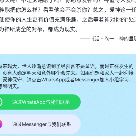
意义呢？不是太瞎眼了吗？你愿意爱神吗？神值得人爱
神能把你怎么样？看看他会不会杀你？总之，爱神这一
便使你的人生更有价值充满乐趣，之后等着神对你的“处
为神所成全的对象，都成为现实。
——《话・卷一 神的显
越来越大，世人逐渐意识到圣经预言不是童话，而是正在发生的
，没有人确定明天和意外哪个会先来。如果你想和家人一起迎接
蒙神保守，请点击WhatsApp或者Messenger加入小组学习，
等到明天。
通过WhatsApp与我们联系
通过Messenger与我们联系