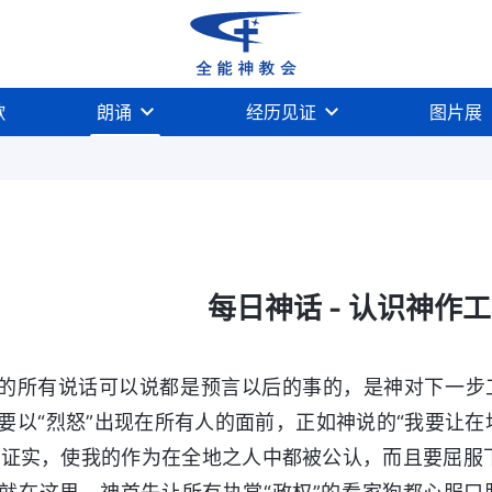
歌
朗诵
经历见证
图片展
系列
圣经奥秘系列
揭示宗教观念系列
揭示人
每日神话 - 认识神作工
的所有说话可以说都是预言以后的事的，是神对下一步
要以“烈怒”出现在所有人的面前，正如神说的“我要让
到证实，使我的作为在全地之人中都被公认，而且要屈服