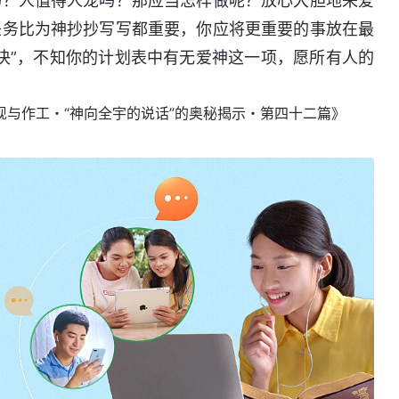
吗？人值得人宠吗？那应当怎样做呢？放心大胆地来爱
任务比为神抄抄写写都重要，你应将更重要的事放在最
决”，不知你的计划表中有无爱神这一项，愿所有人的
现与作工・“神向全宇的说话”的奥秘揭示・第四十二篇》