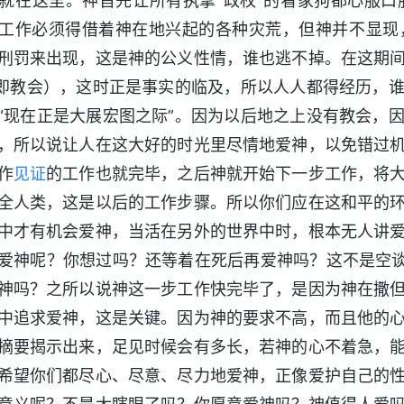
就在这里。神首先让所有执掌“政权”的看家狗都心服
工作必须得借着神在地兴起的各种灾荒，但神并不显现
刑罚来出现，这是神的公义性情，谁也逃不掉。在这期
（即教会），这时正是事实的临及，所以人人都得经历，
“现在正是大展宏图之际”。因为以后地之上没有教会，
，所以说让人在这大好的时光里尽情地爱神，以免错过
作
见证
的工作也就完毕，之后神就开始下一步工作，将
全人类，这是以后的工作步骤。所以你们应在这和平的
中才有机会爱神，当活在另外的世界中时，根本无人讲
爱神呢？你想过吗？还等着在死后再爱神吗？这不是空谈
神吗？之所以说神这一步工作快完毕了，是因为神在撒
中追求爱神，这是关键。因为神的要求不高，而且他的
摘要揭示出来，足见时候会有多长，若神的心不着急，
希望你们都尽心、尽意、尽力地爱神，正像爱护自己的