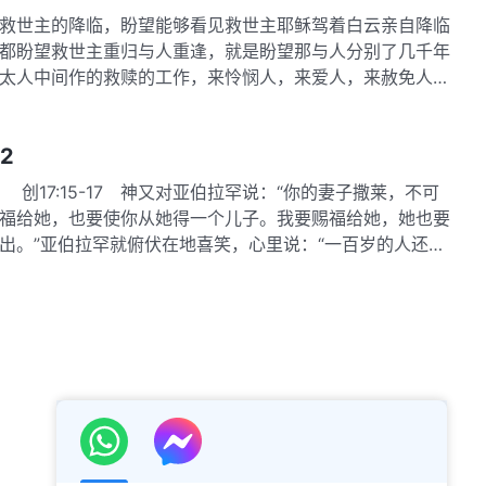
世主的降临，盼望能够看见救世主耶稣驾着白云亲自降临
都盼望救世主重归与人重逢，就是盼望那与人分别了几千年
太人中间作的救赎的工作，来怜悯人，来爱人，来赦免人的
2
7:15-17 神又对亚伯拉罕说：“你的妻子撒莱，不可
福给她，也要使你从她得一个儿子。我要赐福给她，她也要
出。”亚伯拉罕就俯伏在地喜笑，心里说：“一百岁的人还能