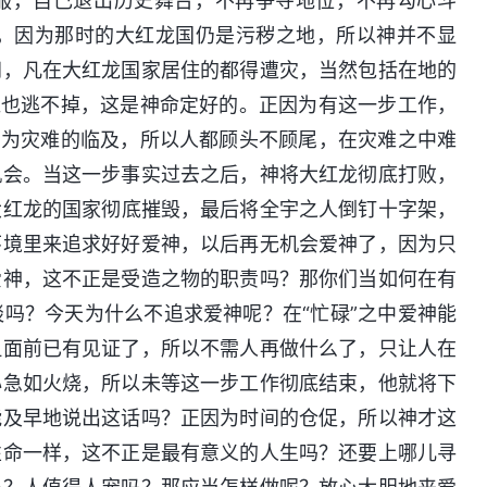
口服，自己退出历史舞台，不再争夺地位，不再勾心斗
，因为那时的大红龙国仍是污秽之地，所以神并不显
间，凡在大红龙国家居住的都得遭灾，当然包括在地的
谁也逃不掉，这是神命定好的。正因为有这一步工作，
因为灾难的临及，所以人都顾头不顾尾，在灾难之中难
机会。当这一步事实过去之后，神将大红龙彻底打败，
大红龙的国家彻底摧毁，最后将全宇之人倒钉十字架，
环境里来追求好好爱神，以后再无机会爱神了，因为只
爱神，这不正是受造之物的职责吗？那你们当如何在有
吗？今天为什么不追求爱神呢？在“忙碌”之中爱神能
但面前已有见证了，所以不需人再做什么了，只让人在
心急如火烧，所以未等这一步工作彻底结束，他就将下
能及早地说出这话吗？正因为时间的仓促，所以神才这
性命一样，这不正是最有意义的人生吗？还要上哪儿寻