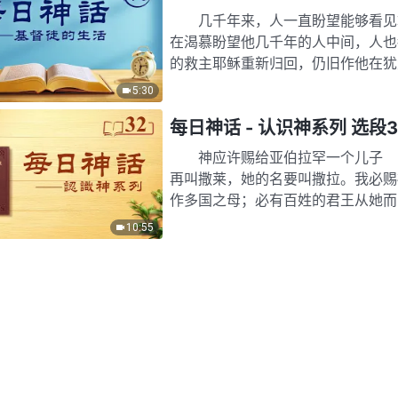
几千年来，人一直盼望能够看见救
在渴慕盼望他几千年的人中间，人也
的救主耶稣重新归回，仍旧作他在犹
罪、担当人的罪，以至于他担当…
5:30
每日神话 - 认识神系列 选段3
神应许赐给亚伯拉罕一个儿子 创1
再叫撒莱，她的名要叫撒拉。我必赐
作多国之母；必有百姓的君王从她而
得孩子吗？撒拉已…
10:55