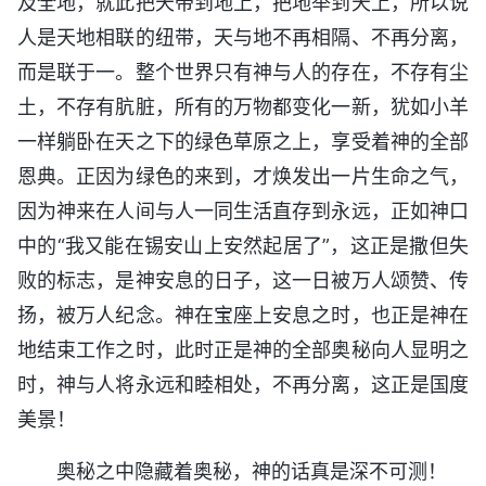
及全地，就此把天带到地上，把地举到天上，所以说
人是天地相联的纽带，天与地不再相隔、不再分离，
而是联于一。整个世界只有神与人的存在，不存有尘
土，不存有肮脏，所有的万物都变化一新，犹如小羊
一样躺卧在天之下的绿色草原之上，享受着神的全部
恩典。正因为绿色的来到，才焕发出一片生命之气，
因为神来在人间与人一同生活直存到永远，正如神口
中的“我又能在锡安山上安然起居了”，这正是撒但失
败的标志，是神安息的日子，这一日被万人颂赞、传
扬，被万人纪念。神在宝座上安息之时，也正是神在
地结束工作之时，此时正是神的全部奥秘向人显明之
时，神与人将永远和睦相处，不再分离，这正是国度
美景！
奥秘之中隐藏着奥秘，神的话真是深不可测！