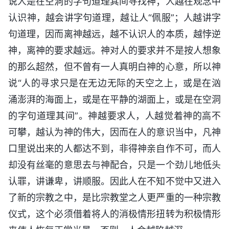
说人是在空洞的字句道理其间寻找神；人越在观念中
认识神，越会讲字句道理，越让人“佩服”；人越讲字
句道理，因而离神越远，越不认识人的本质，越悖逆
神，离神的要求越远。神对人的要求并不是按人想象
的那么超然，但不曾有一人真明白神的心意，所以神
说“人的寻求只是在无边无际的天空之上，或是在汹
涌澎湃的海面上，或是在平静的湖面上，或是在空洞
的字句道理其间”。神越要求人，人越觉着神的高不
可攀，越认为神的伟大，因而在人的意识当中，凡神
口里说出来的人都达不到，非得神亲自作不可，而人
却没有丝毫的意思去与神配合，只是一个劲儿地低头
认罪，讲谦卑，讲顺服。因此人在不知不觉中又进入
了新的宗教之中，是比宗教堂之人更严重的一种宗教
仪式，这个必须借着将人的消极情形扭转为积极情形