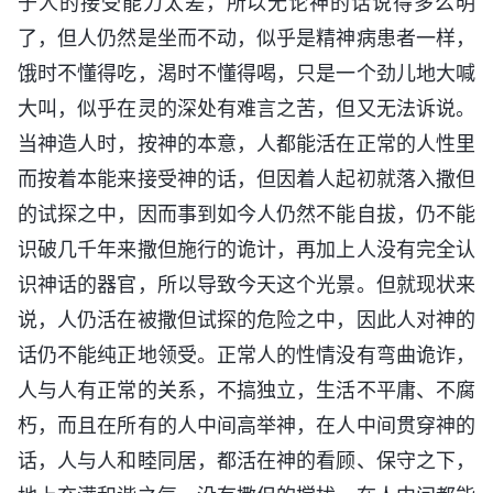
于人的接受能力太差，所以无论神的话说得多么明
了，但人仍然是坐而不动，似乎是精神病患者一样，
饿时不懂得吃，渴时不懂得喝，只是一个劲儿地大喊
大叫，似乎在灵的深处有难言之苦，但又无法诉说。
当神造人时，按神的本意，人都能活在正常的人性里
而按着本能来接受神的话，但因着人起初就落入撒但
的试探之中，因而事到如今人仍然不能自拔，仍不能
识破几千年来撒但施行的诡计，再加上人没有完全认
识神话的器官，所以导致今天这个光景。但就现状来
说，人仍活在被撒但试探的危险之中，因此人对神的
话仍不能纯正地领受。正常人的性情没有弯曲诡诈，
人与人有正常的关系，不搞独立，生活不平庸、不腐
朽，而且在所有的人中间高举神，在人中间贯穿神的
话，人与人和睦同居，都活在神的看顾、保守之下，