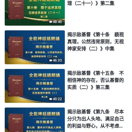
理（二十一）》第二集
48:40
揭示敌基督《第十条 藐视
真理，公然违背原则，无视
神家安排（二）》中集
46:33
揭示敌基督《第十五条 不
相信神的存在，否认基督的
实质（二）》第三集
40:22
揭示敌基督《第九条 尽本
分只为出人头地、满足自己
的利益与野心，从不考虑神