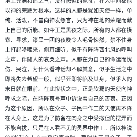
地上充满和谐之气，没有撒但的搅扰，在人中间都能
以神的荣耀为根本。这样的人都是犹如天使一样，单
纯、活泼，不曾向神发怨言，只为神在地的荣耀而献
上自己的所能。如今正是黑夜之际，所有的人都在摸
索、寻求，漆黑一团的夜晚令人毛骨悚然，禁不住身
上打起哆嗦来，侧耳细听，似乎有阵阵西北风的呼叫
之声，伴随人的哀哭之声。人都在为自己的命运而忧
伤、哭泣，为什么看神话却不解其意，似乎生活之中
即将失去希望一般，似乎死即将临及其身，似乎人的
末日就在眼前。在此惨状之中，正是软弱的天使向神
呼求之际，在阵阵哀号声中诉说着自己的苦衷。正因
为这个原因，所以在众子、子民中作工的天使再不降
在人身上，这是为了防备在肉身之中受撒但的摆弄而
不能自拔，只是在人看不见的灵界中作工。所以神说