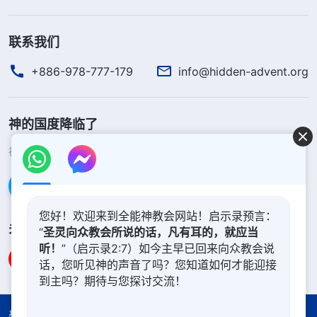
联系我们
+886-978-777-179
info@hidden-advent.org
神的国度降临了
神的国度已经降临在人间！你想进入神的国度吗？
了解更多
通过Messenger联系我们
您好！欢迎来到全能神教会网站！启示录预言：
关注我们
“
圣灵向众教会所说的话，凡有耳的，就应当
听！
”（启示录2:7）如今主早已回来向众教会说
话，您听见神的声音了吗？您知道如何才能迎接
到主吗？期待与您探讨交流！
严正声明
使用条款
隐私权声明
署名信息