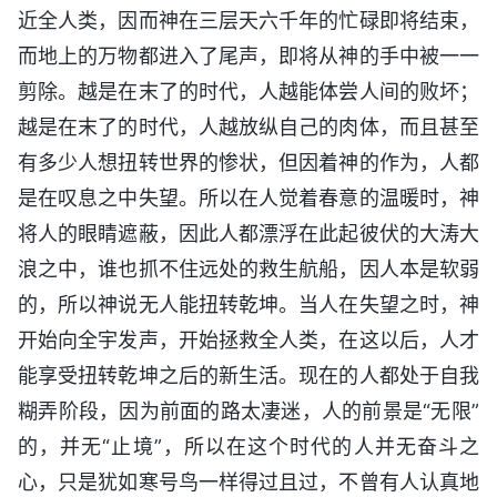
近全人类，因而神在三层天六千年的忙碌即将结束，
而地上的万物都进入了尾声，即将从神的手中被一一
剪除。越是在末了的时代，人越能体尝人间的败坏；
越是在末了的时代，人越放纵自己的肉体，而且甚至
有多少人想扭转世界的惨状，但因着神的作为，人都
是在叹息之中失望。所以在人觉着春意的温暖时，神
将人的眼睛遮蔽，因此人都漂浮在此起彼伏的大涛大
浪之中，谁也抓不住远处的救生航船，因人本是软弱
的，所以神说无人能扭转乾坤。当人在失望之时，神
开始向全宇发声，开始拯救全人类，在这以后，人才
能享受扭转乾坤之后的新生活。现在的人都处于自我
糊弄阶段，因为前面的路太凄迷，人的前景是“无限”
的，并无“止境”，所以在这个时代的人并无奋斗之
心，只是犹如寒号鸟一样得过且过，不曾有人认真地