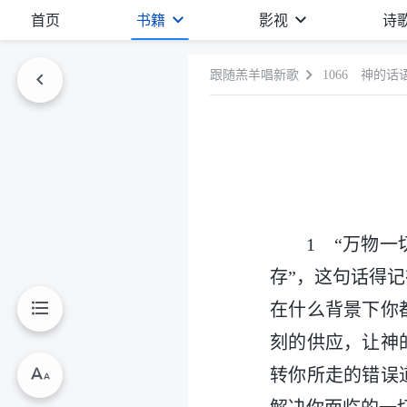
首页
书籍
影视
诗
跟随羔羊唱新歌
1066 神的
1 “万物
存”，这句话得
在什么背景下你
刻的供应，让神
转你所走的错误