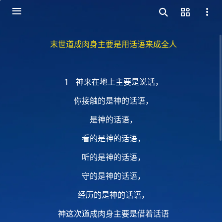
末世道成肉身主要是用话语来成全人
1 神来在地上主要是说话，
你接触的是神的话语，
是神的话语，
看的是神的话语，
听的是神的话语，
守的是神的话语，
经历的是神的话语，
神这次道成肉身主要是借着话语