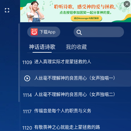
神为拯救人类穿上一个普通的肉身
1099
听造物主的说话是人的本分
1102
下载App
有厉害要神的心志才能得着神
1106
神话语诗歌
我的收藏
进入真理实际才是蒙拯救的人
1109
人丝毫不理解神的良苦用心（女声独唱一）
人丝毫不理解神的良苦用心（女声独唱二）
1114
传福音是每个人的职责与义务
1117
有敬畏神之心就能走上蒙拯救的路
1120