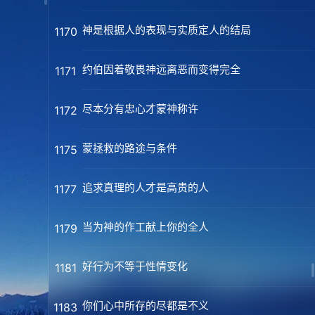
神是根据人的表现与实质定人的结局
1170
约伯因着敬畏神远离恶而变得完全
1171
尽本分有忠心才蒙神称许
1172
蒙拯救的路途与条件
1175
追求真理的人才是高贵的人
1177
当为神的作工献上你的全人
1179
好行为不等于性情变化
1181
你们心中所存的尽都是不义
1183