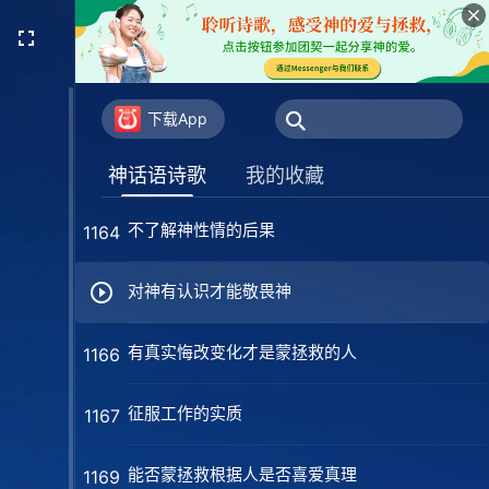
神不想看到人躲避远离他（男声独唱二）
1161
这样的理智怎能与神相合
1162
下载App
追求真理才能走上蒙拯救的道路
1163
神话语诗歌
我的收藏
不了解神性情的后果
1164
对神有认识才能敬畏神
有真实悔改变化才是蒙拯救的人
1166
征服工作的实质
1167
能否蒙拯救根据人是否喜爱真理
1169