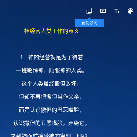
复制歌词
神经营人类工作的意义
1 神的经营就是为了得着
一班敬拜神、顺服神的人类。
这个人类虽经撒但败坏，
但却不再把撒但当作父亲，
而是认识撒但的丑恶嘴脸，
认识撒但的丑恶嘴脸，弃绝它，
来到神面前接受神的审判、刑罚，