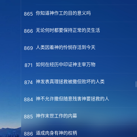
你知道神作工的目的意义吗
865
无论何时都要保持正常的灵生活
866
人类因着神的怜悯存活到今天
869
如何在经历中印证神主宰万物
871
神发表真理拯救被撒但败坏的人类
874
神不允许撒但随意残害神要拯救的人
884
神作末世工作的内幕
885
道成肉身有神的权柄
886