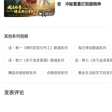
音 冲破重重拦阻跟随神
1:39:57
其他系列视频
话・卷一《神的显现与作工》朗诵系列
每日神话朗诵系列
话・卷六《关于追求真理》朗诵系列
话・卷七《关于追求真
舞蹈合唱视频系列
合唱视频系列
教会生活综艺节目系
发表评论