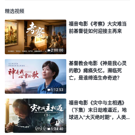
精选视频
福音电影《考察》大灾难当
前基督徒如何迎接主再来
2:00:00
基督教会电影《神是我心灵
的歌》瘫痪失忆，濒临死
亡，是谁缔造生命奇迹？
1:12:53
福音电影《灾中与主相遇》
（下集）末日劫难逼近，地
球进入“大灭绝时期”，人类
进入倒计时，你准备好逃生
1:34:40
了吗？