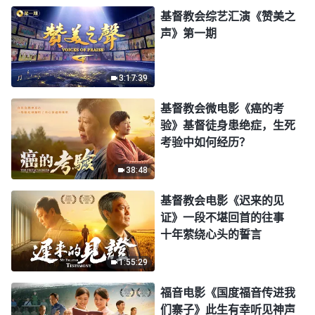
基督教会综艺汇演《赞美之
声》第一期
3:17:39
基督教会微电影《癌的考
验》基督徒身患绝症，生死
考验中如何经历？
38:48
基督教会电影《迟来的见
证》一段不堪回首的往事
十年萦绕心头的誓言
1:55:29
福音电影《国度福音传进我
们寨子》此生有幸听见神声