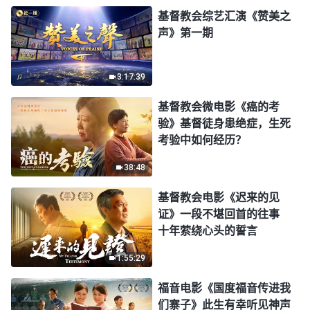
基督教会综艺汇演《赞美之
声》第一期
3:17:39
基督教会微电影《癌的考
验》基督徒身患绝症，生死
考验中如何经历？
38:48
基督教会电影《迟来的见
证》一段不堪回首的往事
十年萦绕心头的誓言
1:55:29
福音电影《国度福音传进我
们寨子》此生有幸听见神声