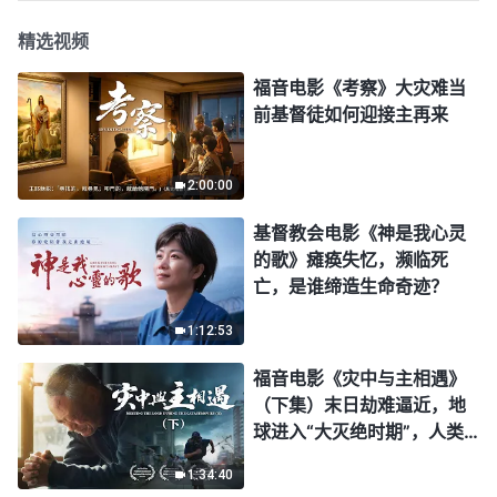
精选视频
福音电影《考察》大灾难当
前基督徒如何迎接主再来
2:00:00
基督教会电影《神是我心灵
的歌》瘫痪失忆，濒临死
亡，是谁缔造生命奇迹？
1:12:53
福音电影《灾中与主相遇》
（下集）末日劫难逼近，地
球进入“大灭绝时期”，人类
进入倒计时，你准备好逃生
1:34:40
了吗？