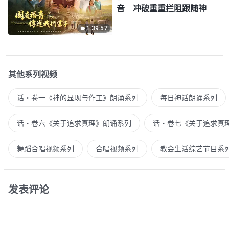
音 冲破重重拦阻跟随神
1:39:57
其他系列视频
话・卷一《神的显现与作工》朗诵系列
每日神话朗诵系列
话・卷六《关于追求真理》朗诵系列
话・卷七《关于追求真
舞蹈合唱视频系列
合唱视频系列
教会生活综艺节目系
发表评论