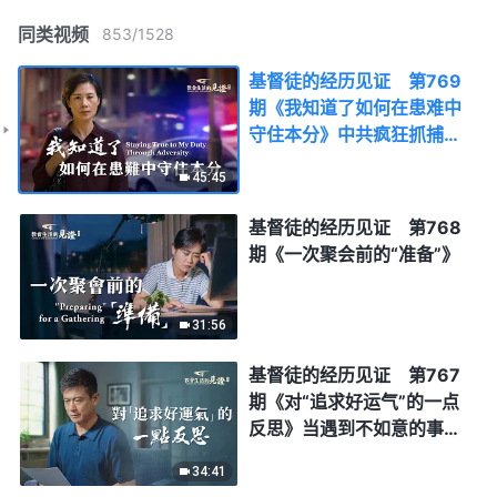
同类视频
853
/
1528
基督徒的经历见证 第769
期《我知道了如何在患难中
守住本分》中共疯狂抓捕迫
害基督徒，风声鹤唳，恐怖
45:45
气氛令人窒息。作为教会带
领，要担起自己的责任，随
基督徒的经历见证 第768
时都有被抓、折磨致死的危
期《一次聚会前的“准备”》
险，她是如何坚守本分的？
31:56
基督徒的经历见证 第767
期《对“追求好运气”的一点
反思》当遇到不如意的事，
我们常常抱怨诸事不顺、运
34:41
势不好，或许转变看事的观