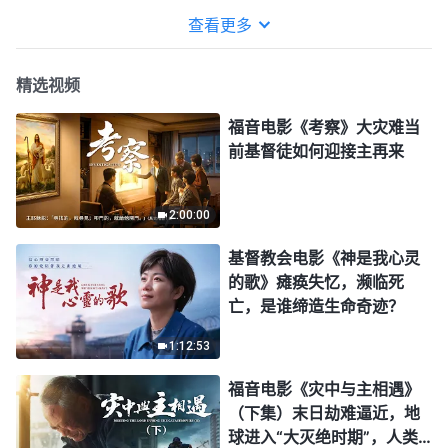
点和心态就能从挫折中汲取
查看更多
教训，从逆境中收获成
长……
精选视频
福音电影《考察》大灾难当
前基督徒如何迎接主再来
2:00:00
基督教会电影《神是我心灵
的歌》瘫痪失忆，濒临死
亡，是谁缔造生命奇迹？
1:12:53
福音电影《灾中与主相遇》
（下集）末日劫难逼近，地
球进入“大灭绝时期”，人类