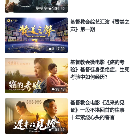
进入倒计时，你准备好逃生
1:34:40
了吗？
基督教会综艺汇演《赞美之
声》第一期
3:17:39
基督教会微电影《癌的考
验》基督徒身患绝症，生死
考验中如何经历？
38:48
基督教会电影《迟来的见
证》一段不堪回首的往事
十年萦绕心头的誓言
1:55:29