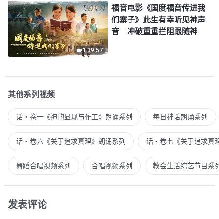
福音电影《国度福音传进我
们寨子》此生有幸听见神声
音 冲破重重拦阻跟随神
1:39:57
其他系列视频
话・卷一《神的显现与作工》朗诵系列
每日神话朗诵系列
话・卷六《关于追求真理》朗诵系列
话・卷七《关于追求真
舞蹈合唱视频系列
合唱视频系列
教会生活综艺节目系
发表评论