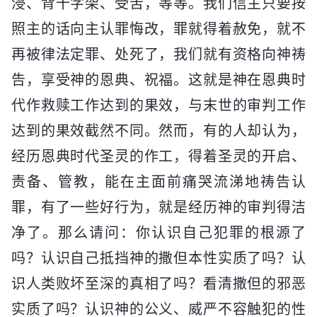
浸、背十字架、受苦，等等。我们信主只要按
照主的话向主认罪悔改，罪就得着赦免，就不
再被律法定罪、处死了，我们就有资格向神祷
告，享受神的恩典、祝福。这就是神在恩典时
代作救赎工作达到的果效，与末世的审判工作
达到的果效截然不同。然而，有的人却认为，
经历恩典时代圣灵的作工，得着圣灵的开启、
责备、管教，能在主面前痛哭流涕地祷告认
罪，有了一些好行为，就是经历神的审判得洁
净了。那么请问：你认识自己犯罪的根源了
吗？认识自己抵挡神的撒但本性实质了吗？认
识人类败坏至深的真相了吗？看清撒但的邪恶
实质了吗？认识神的公义、威严不容触犯的性