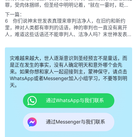
罪，受肉体捆绑，但圣经中明明记着，“就在一霎时，眨眼
之间，号筒末次吹响的时候；因号筒要响，死人要复活，成
下一篇：
为不朽坏的，我们也要改变。”
（林前15:52）
我们认为神是
6 你们说神末世发表真理来审判洁净人，在旧约和新约
全能的，神一句话能创造天地万物，一句话能让死人复活，
里，神对人类都有审判的话语，神的审判也一直没有离开
神来霎时间就能改变我们的形象，提接我们进天国。所以，
人，难道这些话语还不能审判人、洁净人吗？末世神发表的
我们不需要神末世道成肉身发表真理来作审判洁净的工作。
审判的话语与圣经上记载的神审判人的话语有什么区别呢？
灾难越来越大，世人逐渐意识到圣经预言不是童话，而
是正在发生的事实，没有人确定明天和意外哪个会先
来。如果你想和家人一起迎接到主，蒙神保守，请点击
WhatsApp或者Messenger加入小组学习，不要等到明
天。
通过WhatsApp与我们联系
通过Messenger与我们联系