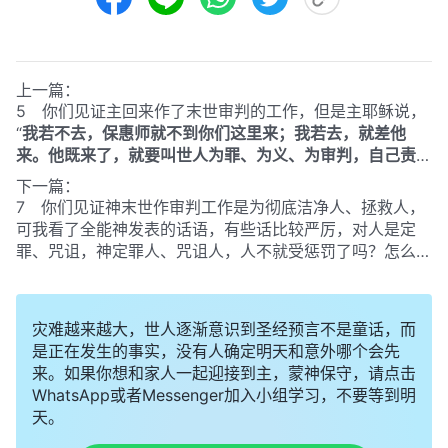
上一篇：
5 你们见证主回来作了末世审判的工作，但是主耶稣说，
“
我若不去，保惠师就不到你们这里来；我若去，就差他
来。他既来了，就要叫世人为罪、为义、为审判，自己责备
自己。
”
（约16:7-8）
我们认为主耶稣复活升天后，五旬节
下一篇：
圣灵降下作工在人身上，已经使人为罪、为义、为审判，自
7 你们见证神末世作审判工作是为彻底洁净人、拯救人，
己责备自己了，只要我们向主认罪悔改，就有圣灵的责备、
可我看了全能神发表的话语，有些话比较严厉，对人是定
管教，这就是主在审判我们了，你们所说的末世审判工作与
罪、咒诅，神定罪人、咒诅人，人不就受惩罚了吗？怎么能
主耶稣的工作到底有什么区别呢？
说是洁净、拯救人呢？
灾难越来越大，世人逐渐意识到圣经预言不是童话，而
是正在发生的事实，没有人确定明天和意外哪个会先
来。如果你想和家人一起迎接到主，蒙神保守，请点击
WhatsApp或者Messenger加入小组学习，不要等到明
天。